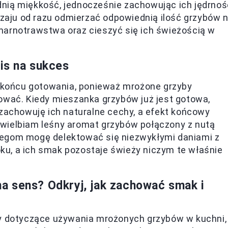
nią miękkość, jednocześnie zachowując ich jędrnoś
aju od razu odmierzać odpowiednią ilość grzybów 
marnotrawstwa oraz cieszyć się ich świeżością w
is na sukces
a końcu gotowania, ponieważ mrożone grzyby
ować. Kiedy mieszanka grzybów już jest gotowa,
 zachowuję ich naturalne cechy, a efekt końcowy
wielbiam leśny aromat grzybów połączony z nutą
iegom mogę delektować się niezwykłymi daniami z
roku, a ich smak pozostaje świeży niczym te właśnie
a sens? Odkryj, jak zachować smak i
dy dotyczące używania mrożonych grzybów w kuchni,