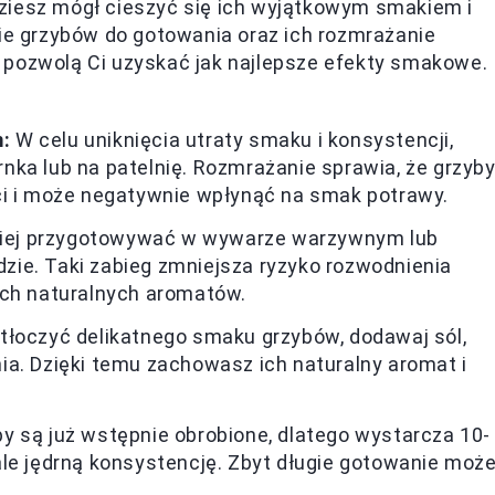
ziesz mógł cieszyć się ich wyjątkowym smakiem i
 grzybów do gotowania oraz ich rozmrażanie
 pozwolą Ci uzyskać jak najlepsze efekty smakowe.
:
W celu uniknięcia utraty smaku i konsystencji,
ka lub na patelnię. Rozmrażanie sprawia, że grzyb
ci i może negatywnie wpłynąć na smak potrawy.
piej przygotowywać w wywarze warzywnym lub
ie. Taki zabieg zmniejsza ryzyko rozwodnienia
ich naturalnych aromatów.
tłoczyć delikatnego smaku grzybów, dodawaj sól,
ia. Dzięki temu zachowasz ich naturalny aromat i
y są już wstępnie obrobione, dlatego wystarcza 10-
ale jędrną konsystencję. Zbyt długie gotowanie moż