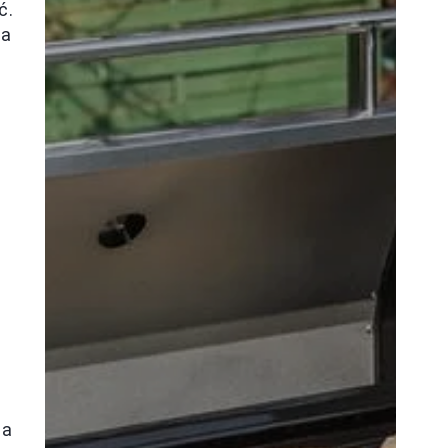
ć.
na
 a