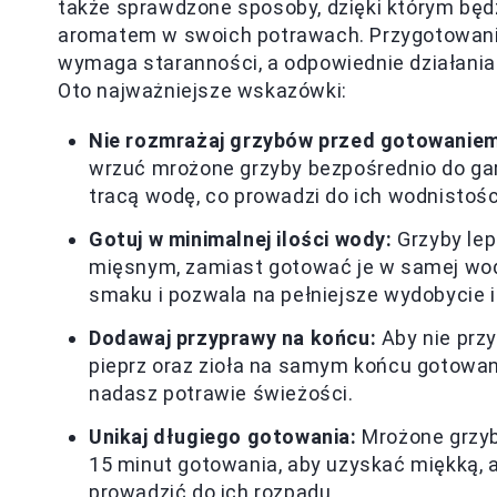
także sprawdzone sposoby, dzięki którym będ
aromatem w swoich potrawach. Przygotowanie
wymaga staranności, a odpowiednie działania
Oto najważniejsze wskazówki:
Nie rozmrażaj grzybów przed gotowaniem
wrzuć mrożone grzyby bezpośrednio do garn
tracą wodę, co prowadzi do ich wodnistoś
Gotuj w minimalnej ilości wody:
Grzyby le
mięsnym, zamiast gotować je w samej wodz
smaku i pozwala na pełniejsze wydobycie 
Dodawaj przyprawy na końcu:
Aby nie przy
pieprz oraz zioła na samym końcu gotowan
nadasz potrawie świeżości.
Unikaj długiego gotowania:
Mrożone grzyb
15 minut gotowania, aby uzyskać miękką, 
prowadzić do ich rozpadu.