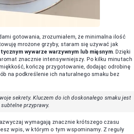
mi gotowania, zrozumiałem, że minimalna ilość
towuję mrożone grzyby, staram się używać jak
atycznym wywarze warzywnym lub mięsnym
. Dzięki
aromat znacznie intensywniejszy. Po kilku minutach
 miękkość, kończę przygotowanie, dodając odrobinę
posób na podkreślenie ich naturalnego smaku bez
swoje sekrety. Kluczem do ich doskonałego smaku jest
 subtelne przyprawy.
zazwyczaj wymagają znacznie krótszego czasu
iesz wpis, w którym o tym wspominamy. Z reguły