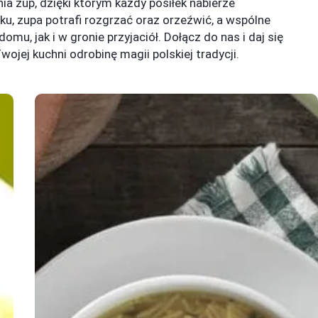
 zup, dzięki którym każdy posiłek nabierze
ku, zupa potrafi rozgrzać oraz orzeźwić, a wspólne
u, jak i w gronie przyjaciół. Dołącz do nas i daj się
ojej kuchni odrobinę magii polskiej tradycji.