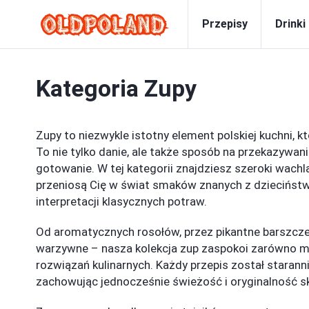
Przepisy
Drinki
Kategoria
Zupy
Zupy to niezwykle istotny element polskiej kuchni, któ
To nie tylko danie, ale także sposób na przekazywani
gotowanie. W tej kategorii znajdziesz szeroki wachl
przeniosą Cię w świat smaków znanych z dziecińst
interpretacji klasycznych potraw.
Od aromatycznych rosołów, przez pikantne barszcz
warzywne – nasza kolekcja zup zaspokoi zarówno mił
rozwiązań kulinarnych. Każdy przepis został staran
zachowując jednocześnie świeżość i oryginalność s