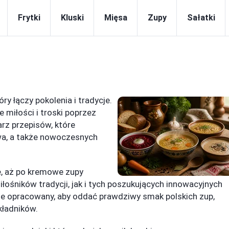
Frytki
Kluski
Mięsa
Zupy
Sałatki
ry łączy pokolenia i tradycje.
e miłości i troski poprzez
arz przepisów, które
wa, a także nowoczesnych
e, aż po kremowe zupy
ośników tradycji, jak i tych poszukujących innowacyjnych
nie opracowany, aby oddać prawdziwy smak polskich zup,
kładników.