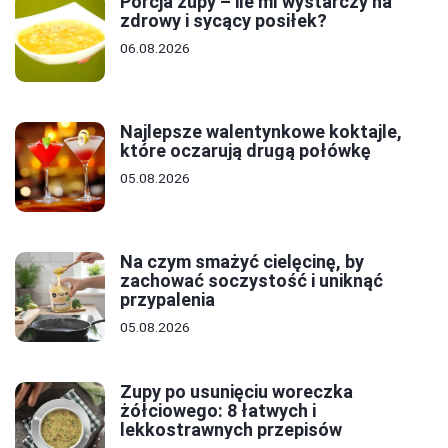
Porcja zupy – ile ml wystarczy na
zdrowy i sycący posiłek?
06.08.2026
Najlepsze walentynkowe koktajle,
które oczarują drugą połówkę
05.08.2026
Na czym smażyć cielęcinę, by
zachować soczystość i uniknąć
przypalenia
05.08.2026
Zupy po usunięciu woreczka
żółciowego: 8 łatwych i
lekkostrawnych przepisów