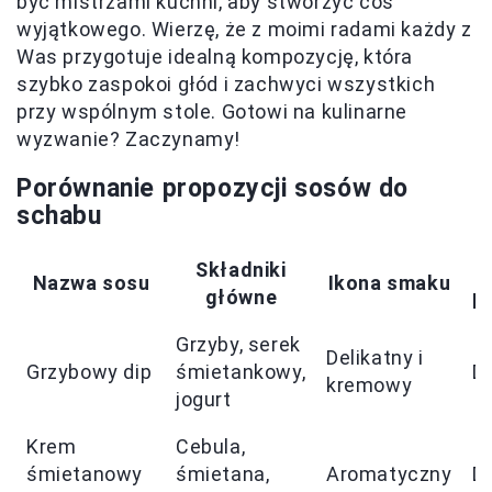
być mistrzami kuchni, aby stworzyć coś
wyjątkowego. Wierzę, że z moimi radami każdy z
Was przygotuje idealną kompozycję, która
szybko zaspokoi głód i zachwyci wszystkich
przy wspólnym stole. Gotowi na kulinarne
wyzwanie? Zaczynamy!
Porównanie propozycji sosów do
schabu
Składniki
Nazwa sosu
Ikona smaku
główne
p
Grzyby, serek
Delikatny i
Grzybowy dip
śmietankowy,
D
kremowy
jogurt
Krem
Cebula,
śmietanowy
śmietana,
Aromatyczny
D