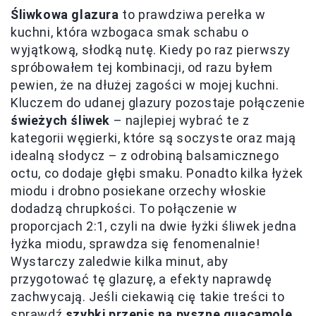
Śliwkowa glazura
to prawdziwa perełka w
kuchni, która wzbogaca smak schabu o
wyjątkową, słodką nutę. Kiedy po raz pierwszy
spróbowałem tej kombinacji, od razu byłem
pewien, że na dłużej zagości w mojej kuchni.
Kluczem do udanej glazury pozostaje połączenie
świeżych śliwek
– najlepiej wybrać te z
kategorii węgierki, które są soczyste oraz mają
idealną słodycz – z odrobiną balsamicznego
octu, co dodaje głębi smaku. Ponadto kilka łyżek
miodu i drobno posiekane orzechy włoskie
dodadzą chrupkości. To połączenie w
proporcjach 2:1, czyli na dwie łyżki śliwek jedna
łyżka miodu, sprawdza się fenomenalnie!
Wystarczy zaledwie kilka minut, aby
przygotować tę glazurę, a efekty naprawdę
zachwycają. Jeśli ciekawią cię takie treści to
sprawdź
szybki przepis na pyszne guacamole
.