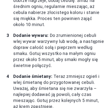
dobrze nagrzeje, dodaj cebulę. Smaż na
średnim ogniu, regularnie mieszając, aż
cebula nabierze złocistego koloru i stanie
się miękka. Proces ten powinien zająć
około 10 minut.
Dodanie wywaru:
Do zrumienionej cebuli
wlej wywar warzywny lub wodę, a następnie
dopraw całość solą i pieprzem według
smaku. Gotuj wszystko na małym ogniu
przez około 5 minut, aby smaki mogły się
świetnie połączyć.
Dodanie śmietany:
Teraz zmniejsz ogień i
wlej śmietanę do przygotowanej cebuli.
Uważaj, aby śmietana się nie zwarzyła –
najlepiej dodawać ją powoli, cały czas
mieszając. Gotuj przez kolejnych 5 minut,
aż krem zgęstnieje.