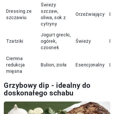
Świeży
Dressing ze
szczaw,
Orzeźwiający
D
szczawiu
oliwa, sok z
cytryny
Jogurt grecki,
Tzatziki
ogórek,
Świeży
D
czosnek
Ciemna
redukcja
Bulion, zioła
Esencjonalny
D
mięsna
Grzybowy dip - idealny do
doskonałego schabu