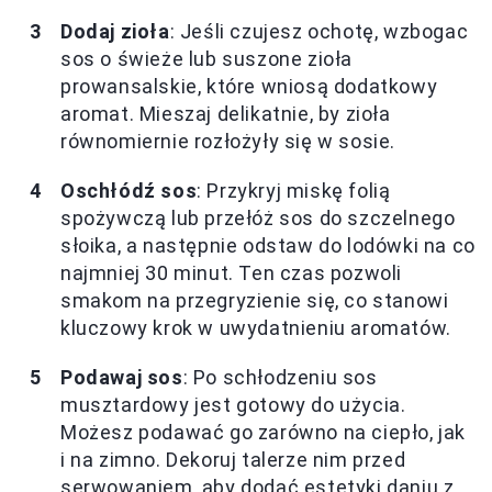
Dodaj zioła
: Jeśli czujesz ochotę, wzbogac
sos o świeże lub suszone zioła
prowansalskie, które wniosą dodatkowy
aromat. Mieszaj delikatnie, by zioła
równomiernie rozłożyły się w sosie.
Oschłódź sos
: Przykryj miskę folią
spożywczą lub przełóż sos do szczelnego
słoika, a następnie odstaw do lodówki na co
najmniej 30 minut. Ten czas pozwoli
smakom na przegryzienie się, co stanowi
kluczowy krok w uwydatnieniu aromatów.
Podawaj sos
: Po schłodzeniu sos
musztardowy jest gotowy do użycia.
Możesz podawać go zarówno na ciepło, jak
i na zimno. Dekoruj talerze nim przed
serwowaniem, aby dodać estetyki daniu z