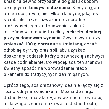
smak na pewno przypadnie do gustu osobom
ceniącym
intensywne doznania
. Kiedy sięgam
po ten sos, myślę nie tylko o klasyce, jaką jest
schab, ale także rozważam różnorodne
możliwości jego zastosowania. Jak już
jesteśmy w temacie to odkryj
sekrety idealnej
pizzy w domowym wydaniu
. Zwykle wystarczy
zmieszać
100 g chrzanu
ze śmietaną, dodać
odrobinę cytryny oraz soli, aby uzyskać
doskonały dodatek, który z pewnością zachwyci
każde podniebienie. Co więcej, sos ten stanowi
świetny sposób na wprowadzenie nieco
pikanterii do tradycyjnych dań mięsnych.
Oprócz tego, sos chrzanowy idealnie łączy się z
różnorodnymi składnikami. Można do niego
dodać łyżkę musztardy, aby wzmocnić ostrość,
a dla złagodzenia smaku warto dodać trochę