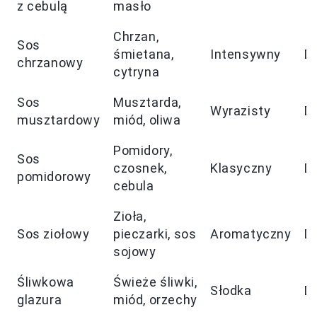
z cebulą
masło
Chrzan,
Sos
śmietana,
Intensywny
D
chrzanowy
cytryna
Sos
Musztarda,
Wyrazisty
D
musztardowy
miód, oliwa
Pomidory,
Sos
czosnek,
Klasyczny
D
pomidorowy
cebula
Zioła,
Sos ziołowy
pieczarki, sos
Aromatyczny
D
sojowy
Śliwkowa
Świeże śliwki,
Słodka
D
glazura
miód, orzechy