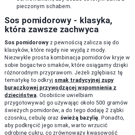
pieczonym schabem.
Sos pomidorowy - klasyka,
która zawsze zachwyca
Sos pomidorowy
z pewnością zalicza się do
klasyków, które nigdy nie wyjdą z mody.
Niezwykle prosta kombinacja pomidorów kryje w
sobie bogactwo smaków, które osiągamy dzięki
różnorodnym przyprawom. Jeżeli zgłębiasz tę
tematykę to odkryj
smak tradycyjnej zupy
buraczkowej przywodzącej wspomnienia z
dzieciństwa
. Osobiście uwielbiam
przygotowywać go używając około 500 gramów
świeżych pomidorów, a do tego dodaję 2 ząbki
czosnku, cebulę oraz
świeżą bazylię
. Ponadto,
aby podkręcić jego smak, warto wrzucić
odrobinę cukru, co zrównoważy kwasowość