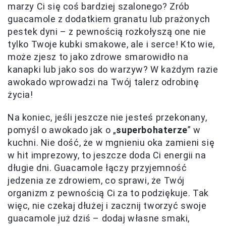
marzy Ci się coś bardziej szalonego? Zrób
guacamole z dodatkiem granatu lub prażonych
pestek dyni – z pewnością rozkołyszą one nie
tylko Twoje kubki smakowe, ale i serce! Kto wie,
może zjesz to jako zdrowe smarowidło na
kanapki lub jako sos do warzyw? W każdym razie
awokado wprowadzi na Twój talerz odrobinę
życia!
Na koniec, jeśli jeszcze nie jesteś przekonany,
pomyśl o awokado jak o „
superbohaterze
” w
kuchni. Nie dość, że w mgnieniu oka zamieni się
w hit imprezowy, to jeszcze doda Ci energii na
długie dni. Guacamole łączy przyjemność
jedzenia ze zdrowiem, co sprawi, że Twój
organizm z pewnością Ci za to podziękuje. Tak
więc, nie czekaj dłużej i zacznij tworzyć swoje
guacamole już dziś – dodaj własne smaki,