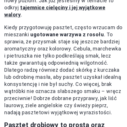
nowy poziom. Jak już jesteśmy w temacie to
odkryj
tajemnice cielęciny i jej wyjątkowe
walory
.
Kiedy przygotowuję pasztet, często wrzucam do
mieszanki
ugotowane warzywa z rosołu
. To
sprawia, że przysmak staje się jeszcze bardziej
aromatyczny oraz kolorowy. Cebula, marchewka
i pietruszka nie tylko podkreślają smak, lecz
także gwarantują odpowiednią wilgotność.
Dlatego radzę również dodać skórkę z kurczaka
lub odrobinę masła, aby pasztet uzyskał idealną
konsystencję i nie był suchy. Co więcej, brak
wątróbki nie oznacza słabszego smaku – wręcz
przeciwnie! Dobrze dobrane przyprawy, jak liść
laurowy, ziele angielskie czy świeży pieprz,
nadają pasztetowi wyjątkowej wyrazistości.
Pasztet drobiowy to prosta oraz