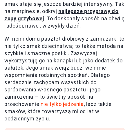
smak staje się jeszcze bardziej intensywny. Tak
na marginesie, odkryj
najlepsze przyprawy do
zupy grzybowej
. To doskonały sposób na chwilę
radości, nawet w zwykły dzień.
W moim domu pasztet drobiowy z zamrażarki to
nie tylko smak dzieciństwa; to także metoda na
szybkie i smaczne posiłki. Zazwyczaj
wykorzystuję go na kanapki lub jako dodatek do
sałatek. Jego smak wciąż budzi we mnie
wspomnienia rodzinnych spotkań. Dlatego
serdecznie zachęcam wszystkich do
spróbowania własnego pasztetu i jego
zamrożenia – to świetny sposób na
przechowanie
nie tylko jedzenia
, lecz także
smaków, które towarzyszą mi od lat w
codziennym życiu.