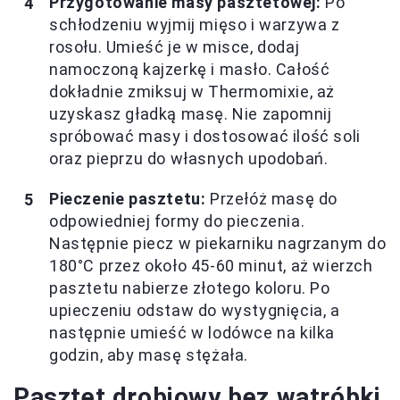
Przygotowanie masy pasztetowej:
Po
schłodzeniu wyjmij mięso i warzywa z
rosołu. Umieść je w misce, dodaj
namoczoną kajzerkę i masło. Całość
dokładnie zmiksuj w Thermomixie, aż
uzyskasz gładką masę. Nie zapomnij
spróbować masy i dostosować ilość soli
oraz pieprzu do własnych upodobań.
Pieczenie pasztetu:
Przełóż masę do
odpowiedniej formy do pieczenia.
Następnie piecz w piekarniku nagrzanym do
180°C przez około 45-60 minut, aż wierzch
pasztetu nabierze złotego koloru. Po
upieczeniu odstaw do wystygnięcia, a
następnie umieść w lodówce na kilka
godzin, aby masę stężała.
Pasztet drobiowy bez wątróbki