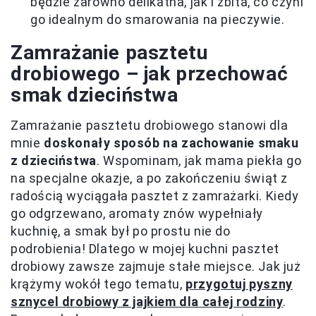
będzie zarówno delikatna, jak i zbita, co czyni
go idealnym do smarowania na pieczywie.
Zamrażanie pasztetu
drobiowego – jak przechować
smak dzieciństwa
Zamrażanie pasztetu drobiowego stanowi dla
mnie
doskonały sposób na zachowanie smaku
z dzieciństwa
. Wspominam, jak mama piekła go
na specjalne okazje, a po zakończeniu świąt z
radością wyciągała pasztet z zamrażarki. Kiedy
go odgrzewano, aromaty znów wypełniały
kuchnię, a smak był po prostu nie do
podrobienia! Dlatego w mojej kuchni pasztet
drobiowy zawsze zajmuje stałe miejsce. Jak już
krążymy wokół tego tematu,
przygotuj pyszny
sznycel drobiowy z jajkiem dla całej rodziny
.