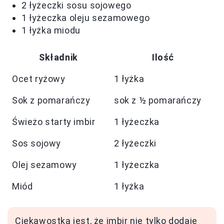
2 łyżeczki sosu sojowego
1 łyżeczka oleju sezamowego
1 łyżka miodu
Składnik
Ilość
Ocet ryżowy
1 łyżka
Sok z pomarańczy
sok z ½ pomarańczy
Świeżo starty imbir
1 łyżeczka
Sos sojowy
2 łyżeczki
Olej sezamowy
1 łyżeczka
Miód
1 łyżka
Ciekawostką jest, że imbir nie tylko dodaje