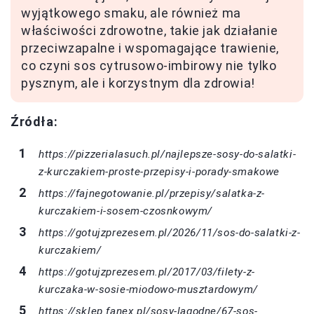
wyjątkowego smaku, ale również ma
właściwości zdrowotne, takie jak działanie
przeciwzapalne i wspomagające trawienie,
co czyni sos cytrusowo-imbirowy nie tylko
pysznym, ale i korzystnym dla zdrowia!
Źródła:
https://pizzerialasuch.pl/najlepsze-sosy-do-salatki-
z-kurczakiem-proste-przepisy-i-porady-smakowe
https://fajnegotowanie.pl/przepisy/salatka-z-
kurczakiem-i-sosem-czosnkowym/
https://gotujzprezesem.pl/2026/11/sos-do-salatki-z-
kurczakiem/
https://gotujzprezesem.pl/2017/03/filety-z-
kurczaka-w-sosie-miodowo-musztardowym/
https://sklep.fanex.pl/sosy-lagodne/67-sos-