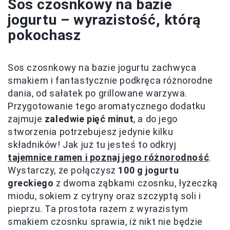
Sos czosnkowy na bazie
jogurtu – wyrazistość, którą
pokochasz
Sos czosnkowy na bazie jogurtu zachwyca
smakiem i fantastycznie podkręca różnorodne
dania, od sałatek po grillowane warzywa.
Przygotowanie tego aromatycznego dodatku
zajmuje
zaledwie pięć minut
, a do jego
stworzenia potrzebujesz jedynie kilku
składników! Jak już tu jesteś to odkryj
tajemnice ramen i poznaj jego różnorodność
.
Wystarczy, że połączysz
100 g jogurtu
greckiego
z dwoma ząbkami czosnku, łyżeczką
miodu, sokiem z cytryny oraz szczyptą soli i
pieprzu. Ta prostota razem z wyrazistym
smakiem czosnku sprawia, iż nikt nie będzie