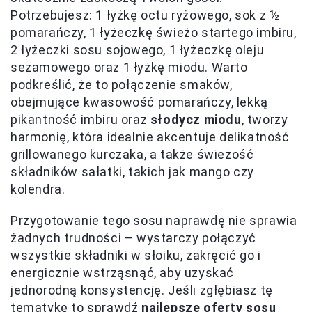
Potrzebujesz: 1 łyżkę octu ryżowego, sok z ½
pomarańczy, 1 łyżeczkę świeżo startego imbiru,
2 łyżeczki sosu sojowego, 1 łyżeczkę oleju
sezamowego oraz 1 łyżkę miodu. Warto
podkreślić, że to połączenie smaków,
obejmujące kwasowość pomarańczy, lekką
pikantność imbiru oraz
słodycz miodu
, tworzy
harmonię, która idealnie akcentuje delikatność
grillowanego kurczaka, a także świeżość
składników sałatki, takich jak mango czy
kolendra.
Przygotowanie tego sosu naprawdę nie sprawia
żadnych trudności – wystarczy połączyć
wszystkie składniki w słoiku, zakręcić go i
energicznie wstrząsnąć, aby uzyskać
jednorodną konsystencję. Jeśli zgłębiasz tę
tematykę to sprawdź
najlepsze oferty sosu