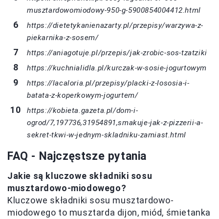
musztardowomiodowy-950-g-5900854004412.html
https://dietetykanienazarty.pl/przepisy/warzywa-z-
piekarnika-z-sosem/
https://aniagotuje.pl/przepis/jak-zrobic-sos-tzatziki
https://kuchnialidla.pl/kurczak-w-sosie-jogurtowym
https://lacaloria.pl/przepisy/placki-z-lososia-i-
batata-z-koperkowym-jogurtem/
https://kobieta.gazeta.pl/dom-i-
ogrod/7,197736,31954891,smakuje-jak-z-pizzerii-a-
sekret-tkwi-w-jednym-skladniku-zamiast.html
FAQ - Najczęstsze pytania
Jakie są kluczowe składniki sosu
musztardowo-miodowego?
Kluczowe składniki sosu musztardowo-
miodowego to musztarda dijon, miód, śmietanka