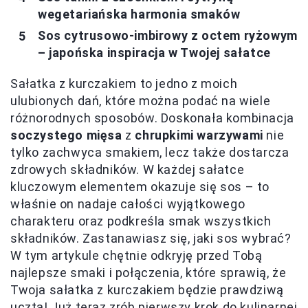
wegetariańska harmonia smaków
Sos cytrusowo-imbirowy z octem ryżowym
– japońska inspiracja w Twojej sałatce
Sałatka z kurczakiem to jedno z moich
ulubionych dań, które można podać na wiele
różnorodnych sposobów. Doskonała kombinacja
soczystego mięsa
z
chrupkimi warzywami
nie
tylko zachwyca smakiem, lecz także dostarcza
zdrowych składników. W każdej sałatce
kluczowym elementem okazuje się sos – to
właśnie on nadaje całości wyjątkowego
charakteru oraz podkreśla smak wszystkich
składników. Zastanawiasz się, jaki sos wybrać?
W tym artykule chętnie odkryję przed Tobą
najlepsze smaki i połączenia, które sprawią, że
Twoja sałatka z kurczakiem będzie prawdziwą
ucztą! Już teraz zrób pierwszy krok do kulinarnej