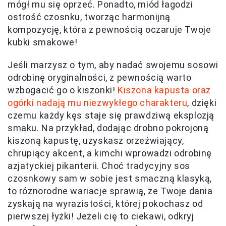
mógł mu się oprzeć. Ponadto, miód łagodzi
ostrość czosnku, tworząc harmonijną
kompozycję, która z pewnością oczaruje Twoje
kubki smakowe!
Jeśli marzysz o tym, aby nadać swojemu sosowi
odrobinę oryginalności, z pewnością warto
wzbogacić go o kiszonki!
Kiszona kapusta oraz
ogórki nadają mu niezwykłego charakteru
, dzięki
czemu każdy kęs staje się prawdziwą eksplozją
smaku. Na przykład, dodając drobno pokrojoną
kiszoną kapustę, uzyskasz orzeźwiający,
chrupiący akcent, a kimchi wprowadzi odrobinę
azjatyckiej pikanterii. Choć tradycyjny sos
czosnkowy sam w sobie jest smaczną klasyką,
to różnorodne wariacje sprawią, że Twoje dania
zyskają na wyrazistości, której pokochasz od
pierwszej łyżki! Jeżeli cię to ciekawi, odkryj