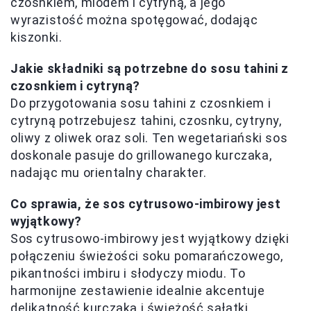
czosnkiem, miodem i cytryną, a jego
wyrazistość można spotęgować, dodając
kiszonki.
Jakie składniki są potrzebne do sosu tahini z
czosnkiem i cytryną?
Do przygotowania sosu tahini z czosnkiem i
cytryną potrzebujesz tahini, czosnku, cytryny,
oliwy z oliwek oraz soli. Ten wegetariański sos
doskonale pasuje do grillowanego kurczaka,
nadając mu orientalny charakter.
Co sprawia, że sos cytrusowo-imbirowy jest
wyjątkowy?
Sos cytrusowo-imbirowy jest wyjątkowy dzięki
połączeniu świeżości soku pomarańczowego,
pikantności imbiru i słodyczy miodu. To
harmonijne zestawienie idealnie akcentuje
delikatność kurczaka i świeżość sałatki.