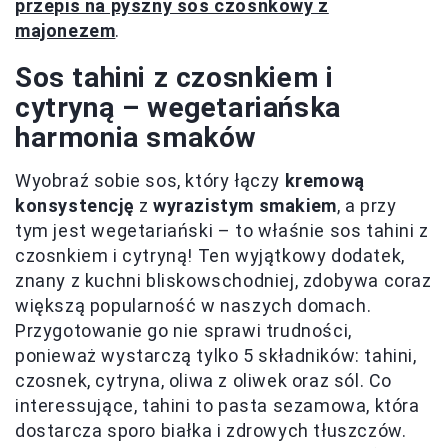
przepis na pyszny sos czosnkowy z
majonezem
.
Sos tahini z czosnkiem i
cytryną – wegetariańska
harmonia smaków
Wyobraź sobie sos, który łączy
kremową
konsystencję
z
wyrazistym smakiem
, a przy
tym jest wegetariański – to właśnie sos tahini z
czosnkiem i cytryną! Ten wyjątkowy dodatek,
znany z kuchni bliskowschodniej, zdobywa coraz
większą popularność w naszych domach.
Przygotowanie go nie sprawi trudności,
ponieważ wystarczą tylko 5 składników: tahini,
czosnek, cytryna, oliwa z oliwek oraz sól. Co
interessujące, tahini to pasta sezamowa, która
dostarcza sporo białka i zdrowych tłuszczów.