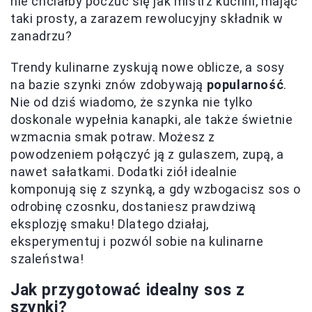
nie chciałby poczuć się jak mistrz kuchni, mając
taki prosty, a zarazem rewolucyjny składnik w
zanadrzu?
Trendy kulinarne zyskują nowe oblicze, a sosy
na bazie szynki znów zdobywają
popularność
.
Nie od dziś wiadomo, że szynka nie tylko
doskonale wypełnia kanapki, ale także świetnie
wzmacnia smak potraw. Możesz z
powodzeniem połączyć ją z gulaszem, zupą, a
nawet sałatkami. Dodatki ziół idealnie
komponują się z szynką, a gdy wzbogacisz sos o
odrobinę czosnku, dostaniesz prawdziwą
eksplozję smaku! Dlatego działaj,
eksperymentuj i pozwól sobie na kulinarne
szaleństwa!
Jak przygotować idealny sos z
szynki?