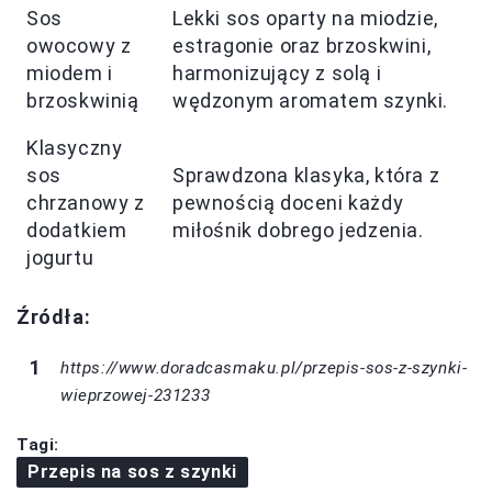
Sos
Lekki sos oparty na miodzie,
owocowy z
estragonie oraz brzoskwini,
miodem i
harmonizujący z solą i
brzoskwinią
wędzonym aromatem szynki.
Klasyczny
sos
Sprawdzona klasyka, która z
chrzanowy z
pewnością doceni każdy
dodatkiem
miłośnik dobrego jedzenia.
jogurtu
Źródła:
https://www.doradcasmaku.pl/przepis-sos-z-szynki-
wieprzowej-231233
Tagi:
Przepis na sos z szynki