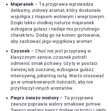
Majeranek
– Ta przyprawa wprowadza
delikatny, ziołowy aromat, który doskonale
współgra z mięsem wołowym i wieprzowym.
Dzięki lekko słodkiej naturze majeranek
wzbogaca gulasz i nadaje mu przytulnego
charakteru. Dodaj go na koniec gotowania,
aby zachować jego wyjątkowy aromat.
Czosnek
– Choć nie jest przyprawą w
klasycznym sensie, czosnek potrafi
odmienić smak potrawy. Użyty w postaci
świeżej lub suszonej, wzbogaca gulasz
intensywną, pikantną nutą. Warto stosować
go w umiarkowanych ilościach, aby nie
przytłoczył innych aromatów.
Pieprz świeżo mielony
– Ta przyprawa
zawsze poprawia walory smakowe potraw.
Świeżo mielony pieprz dodaje ostrości i głębi,