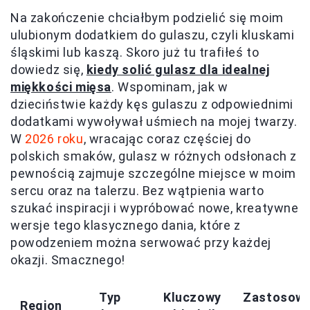
Na zakończenie chciałbym podzielić się moim
ulubionym dodatkiem do gulaszu, czyli kluskami
śląskimi lub kaszą. Skoro już tu trafiłeś to
dowiedz się,
kiedy solić gulasz dla idealnej
miękkości mięsa
. Wspominam, jak w
dzieciństwie każdy kęs gulaszu z odpowiednimi
dodatkami wywoływał uśmiech na mojej twarzy.
W
2026 roku
, wracając coraz częściej do
polskich smaków, gulasz w różnych odsłonach z
pewnością zajmuje szczególne miejsce w moim
sercu oraz na talerzu. Bez wątpienia warto
szukać inspiracji i wypróbować nowe, kreatywne
wersje tego klasycznego dania, które z
powodzeniem można serwować przy każdej
okazji. Smacznego!
Typ
Kluczowy
Zastosow
Region