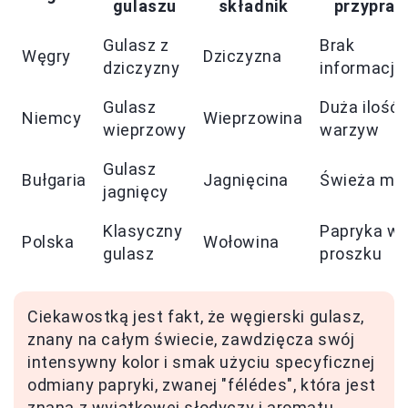
gulaszu
składnik
przypraw
Gulasz z
Brak
Węgry
Dziczyzna
dziczyzny
informacji
Gulasz
Duża ilość
Niemcy
Wieprzowina
wieprzowy
warzyw
Gulasz
Bułgaria
Jagnięcina
Świeża mię
jagnięcy
Klasyczny
Papryka w
Polska
Wołowina
gulasz
proszku
Ciekawostką jest fakt, że węgierski gulasz,
znany na całym świecie, zawdzięcza swój
intensywny kolor i smak użyciu specyficznej
odmiany papryki, zwanej "félédes", która jest
znana z wyjątkowej słodyczy i aromatu.