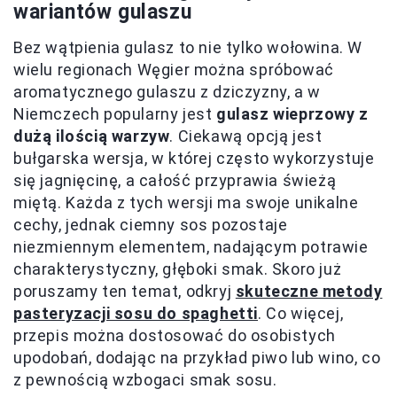
wariantów gulaszu
Bez wątpienia gulasz to nie tylko wołowina. W
wielu regionach Węgier można spróbować
aromatycznego gulaszu z dziczyzny, a w
Niemczech popularny jest
gulasz wieprzowy z
dużą ilością warzyw
. Ciekawą opcją jest
bułgarska wersja, w której często wykorzystuje
się jagnięcinę, a całość przyprawia świeżą
miętą. Każda z tych wersji ma swoje unikalne
cechy, jednak ciemny sos pozostaje
niezmiennym elementem, nadającym potrawie
charakterystyczny, głęboki smak. Skoro już
poruszamy ten temat, odkryj
skuteczne metody
pasteryzacji sosu do spaghetti
. Co więcej,
przepis można dostosować do osobistych
upodobań, dodając na przykład piwo lub wino, co
z pewnością wzbogaci smak sosu.