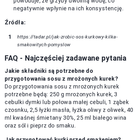
powoduje, że grzyby uwolnią wodę, co
negatywnie wpłynie na ich konsystencję.
Źródła:
https://tadar.pl/jak-zrobic-sos-kurkowy-kilka-
smakowitych-pomyslow
FAQ - Najczęściej zadawane pytania
Jakie składniki są potrzebne do
przygotowania sosu z mrożonych kurek?
Do przygotowania sosu z mrożonych kurek
potrzebne będą: 250 g mrożonych kurek, 3
cebulki dymki lub połowa małej cebuli, 1 ząbek
czosnku, 2,5 łyżki masła, łyżka oliwy z oliwek, 40
ml kwaśnej śmietany 30%, 25 ml białego wina
oraz sól i pieprz do smaku.
Jak przygotować kurki przed smażeniem?