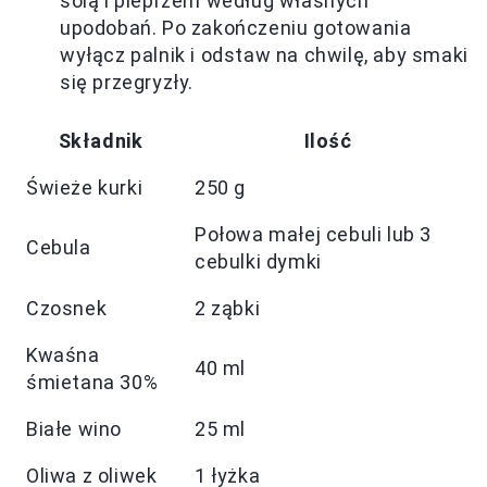
solą i pieprzem według własnych
upodobań. Po zakończeniu gotowania
wyłącz palnik i odstaw na chwilę, aby smaki
się przegryzły.
Składnik
Ilość
Świeże kurki
250 g
Połowa małej cebuli lub 3
Cebula
cebulki dymki
Czosnek
2 ząbki
Kwaśna
40 ml
śmietana 30%
Białe wino
25 ml
Oliwa z oliwek
1 łyżka