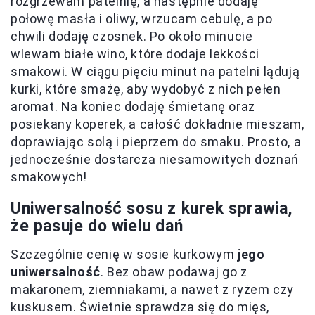
rozgrzewam patelnię, a następnie dodaję
połowę masła i oliwy, wrzucam cebulę, a po
chwili dodaję czosnek. Po około minucie
wlewam białe wino, które dodaje lekkości
smakowi. W ciągu pięciu minut na patelni lądują
kurki, które smażę, aby wydobyć z nich pełen
aromat. Na koniec dodaję śmietanę oraz
posiekany koperek, a całość dokładnie mieszam,
doprawiając solą i pieprzem do smaku. Prosto, a
jednocześnie dostarcza niesamowitych doznań
smakowych!
Uniwersalność sosu z kurek sprawia,
że pasuje do wielu dań
Szczególnie cenię w sosie kurkowym
jego
uniwersalność
. Bez obaw podawaj go z
makaronem, ziemniakami, a nawet z ryżem czy
kuskusem. Świetnie sprawdza się do mięs,