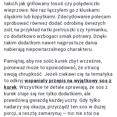
takich jak grillowany łosoś czy polędwiczki
wieprzowe. Nie raz łączyłem go z kluskami
śląskimi lub kopytkami. Zdecydowanie polecam
spróbować również dodać odrobinę świeżych
ziół, na przykład natki pietruszki czy tymianku,
co dodatkowo wzbogaci smak potrawy. Dzięki
takim dodatkom nawet najprostsze dania
nabierają niepowtarzalnego charakteru.
Pamiętaj, aby nie solić kurek zbyt wcześnie,
ponieważ może to spowodować, że stracą
swoją chrupkość. Jeżeli ciekawi cię ta tematyka
to odkryj
wspaniały przepis na wyjątkowy sos z
kurek
. Wszystkie te detale sprawiają, że sos z
kurek staje się nie tylko dodatkiem, ale
prawdziwą gwiazdą każdej uczty. Gdy tylko
nadarzy się okazja, przyrządź ten sos w dużej
porcji, a resztę zamarynuj — nic nie stoi na