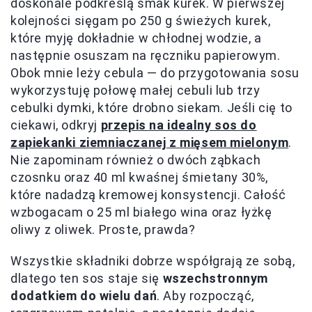
doskonale podkreślą smak kurek. W pierwszej
kolejności sięgam po 250 g świeżych kurek,
które myję dokładnie w chłodnej wodzie, a
następnie osuszam na ręczniku papierowym.
Obok mnie leży cebula — do przygotowania sosu
wykorzystuję połowę małej cebuli lub trzy
cebulki dymki, które drobno siekam. Jeśli cię to
ciekawi, odkryj
przepis na idealny sos do
zapiekanki ziemniaczanej z mięsem mielonym
.
Nie zapominam również o dwóch ząbkach
czosnku oraz 40 ml kwaśnej śmietany 30%,
które nadadzą kremowej konsystencji. Całość
wzbogacam o 25 ml białego wina oraz łyżkę
oliwy z oliwek. Proste, prawda?
Wszystkie składniki dobrze współgrają ze sobą,
dlatego ten sos staje się
wszechstronnym
dodatkiem do wielu dań
. Aby rozpocząć,