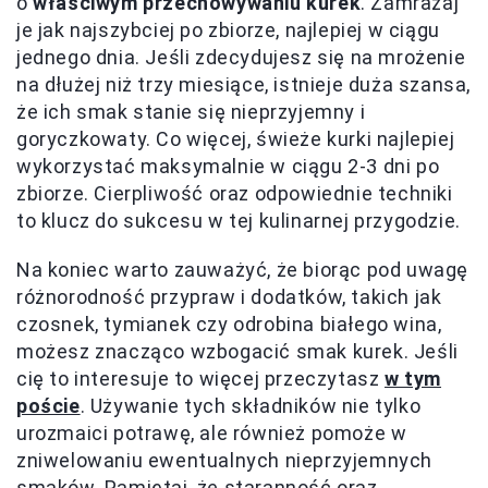
o
właściwym przechowywaniu kurek
. Zamrażaj
je jak najszybciej po zbiorze, najlepiej w ciągu
jednego dnia. Jeśli zdecydujesz się na mrożenie
na dłużej niż trzy miesiące, istnieje duża szansa,
że ich smak stanie się nieprzyjemny i
goryczkowaty. Co więcej, świeże kurki najlepiej
wykorzystać maksymalnie w ciągu 2-3 dni po
zbiorze. Cierpliwość oraz odpowiednie techniki
to klucz do sukcesu w tej kulinarnej przygodzie.
Na koniec warto zauważyć, że biorąc pod uwagę
różnorodność przypraw i dodatków, takich jak
czosnek, tymianek czy odrobina białego wina,
możesz znacząco wzbogacić smak kurek. Jeśli
cię to interesuje to więcej przeczytasz
w tym
poście
. Używanie tych składników nie tylko
urozmaici potrawę, ale również pomoże w
zniwelowaniu ewentualnych nieprzyjemnych
smaków. Pamiętaj, że staranność oraz