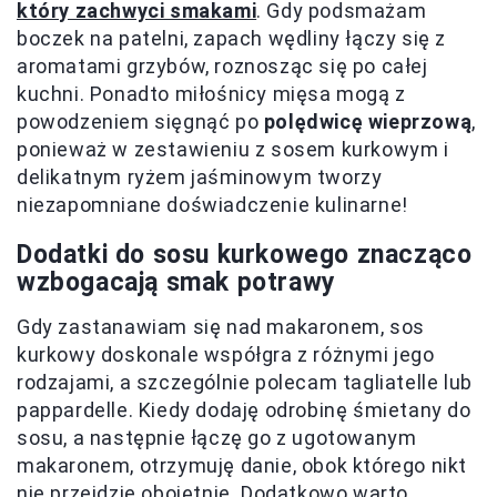
który zachwyci smakami
. Gdy podsmażam
boczek na patelni, zapach wędliny łączy się z
aromatami grzybów, roznosząc się po całej
kuchni. Ponadto miłośnicy mięsa mogą z
powodzeniem sięgnąć po
polędwicę wieprzową
,
ponieważ w zestawieniu z sosem kurkowym i
delikatnym ryżem jaśminowym tworzy
niezapomniane doświadczenie kulinarne!
Dodatki do sosu kurkowego znacząco
wzbogacają smak potrawy
Gdy zastanawiam się nad makaronem, sos
kurkowy doskonale współgra z różnymi jego
rodzajami, a szczególnie polecam tagliatelle lub
pappardelle. Kiedy dodaję odrobinę śmietany do
sosu, a następnie łączę go z ugotowanym
makaronem, otrzymuję danie, obok którego nikt
nie przejdzie obojętnie. Dodatkowo warto