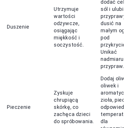
dodać cebu
Utrzymuje
sól i ulubi
wartości
przyprawy,
odżywcze,
dusić na
Duszenie
osiągając
małym ogn
miękkość i
pod
soczystość.
przykrycie
Unikać
nadmiaru
przypraw.
Dodaj oliwę
oliwek i
Zyskuje
aromatycz
chrupiącą
zioła, piec
Pieczenie
skórkę, co
odpowiedni
zachęca dzieci
temperatu
do spróbowania.
dla