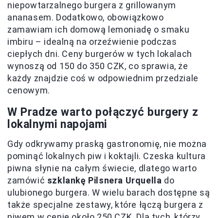
niepowtarzalnego burgera z grillowanym
ananasem. Dodatkowo, obowiązkowo
zamawiam ich domową lemoniadę o smaku
imbiru – idealną na orzeźwienie podczas
ciepłych dni. Ceny burgerów w tych lokalach
wynoszą od 150 do 350 CZK, co sprawia, że
każdy znajdzie coś w odpowiednim przedziale
cenowym.
W Pradze warto połączyć burgery z
lokalnymi napojami
Gdy odkrywamy praską gastronomię, nie można
pominąć lokalnych piw i koktajli. Czeska kultura
piwna słynie na całym świecie, dlatego warto
zamówić
szklankę Pilsnera Urquella
do
ulubionego burgera. W wielu barach dostępne są
także specjalne zestawy, które łączą burgera z
piwem w cenie około 250 CZK. Dla tych, którzy