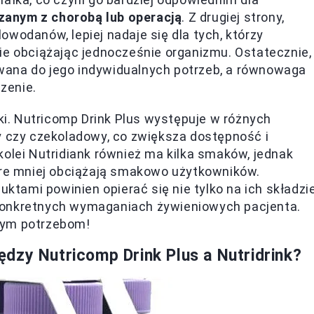
zanym z chorobą lub operacją
. Z drugiej strony,
wodanów, lepiej nadaje się dla tych, którzy
ie obciążając jednocześnie organizmu. Ostatecznie,
wana do jego indywidualnych potrzeb, a równowaga
zenie.
i. Nutricomp Drink Plus występuje w różnych
y czy czekoladowy, co zwiększa dostępność i
kolei Nutridiank również ma kilka smaków, jednak
tóre mniej obciążają smakowo użytkowników.
ami powinien opierać się nie tylko na ich składzie
konkretnych wymaganiach żywieniowych pacjenta.
zym potrzebom!
dzy Nutricomp Drink Plus a Nutridrink?