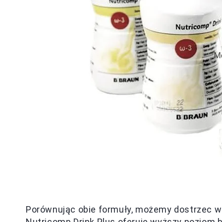
Porównując obie formuły, możemy dostrzec wie
Nutricomp Drink Plus oferuje wyższy poziom bi