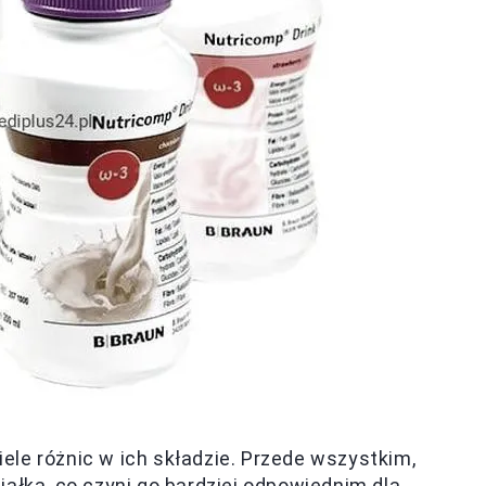
le różnic w ich składzie. Przede wszystkim,
ałka, co czyni go bardziej odpowiednim dla