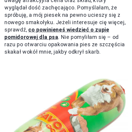
uwagę atrakcyjna cena oraz skład, który
wyglądał dość zachęcająco. Pomyślałam, że
spróbuję, a mój piesek na pewno ucieszy się z
nowego smakołyku. Jeżeli interesuje cię więcej,
sprawdź,
co powinieneś wiedzieć o zupie
pomidorowej dla psa
. Nie pomyliłam się – od
razu po otwarciu opakowania pies ze szczęścia
skakał wokół mnie, jakby odkrył skarb.