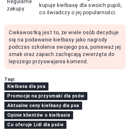
Regularne
kupuje kiełbasę dla swoich pupili,
zakupy
co świadczy o jej popularności.
Ciekawostką jest to, że wiele osób decyduje
się na podawanie kiełbasy jako nagrody
podczas szkolenia swojego psa, ponieważ jej
smak oraz zapach zachęcają zwierzęta do
lepszego przyswajania komend.
Tagi:
Kiełbasa dla psa
Promocje na przysmaki dla psów
Aktualne ceny kiełbasy dla psa
Opinie klientów o kiełbasie
Co oferuje Lidl dla psów