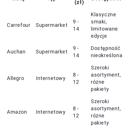
(zł)
Klasyczne
9 -
smaki,
Carrefour
Supermarket
14
limitowane
edycje
9 -
Dostępność
Auchan
Supermarket
14
nieokreślona
Szeroki
8 -
asortyment,
Allegro
Internetowy
12
różne
pakiety
Szeroki
8 -
asortyment,
Amazon
Internetowy
12
różne
pakiety