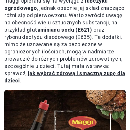
maggi opierała się na wyciągu z
lubczyku
ogrodowego
, jednak obecnie jej skład znacząco
różni się od pierwowzoru. Warto zwrócić uwagę
na obecność wielu sztucznych substancji, na
przykład
glutaminianu sodu (E621)
oraz
rybonukleotydu disodowego (E635). Te dodatki,
mimo że uznawane są za bezpieczne w
ograniczonych ilościach, mogą w nadmiarze
prowadzić do różnych problemów zdrowotnych,
szczególnie u dzieci. Tutaj mała wstawka:
sprawdź,
jak wybrać zdrową i smaczną zupę dla
dzieci
.