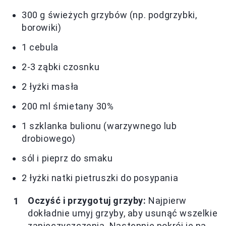
300 g świeżych grzybów (np. podgrzybki,
borowiki)
1 cebula
2-3 ząbki czosnku
2 łyżki masła
200 ml śmietany 30%
1 szklanka bulionu (warzywnego lub
drobiowego)
sól i pieprz do smaku
2 łyżki natki pietruszki do posypania
Oczyść i przygotuj grzyby:
Najpierw
dokładnie umyj grzyby, aby usunąć wszelkie
zanieczyszczenia. Następnie pokrój je na