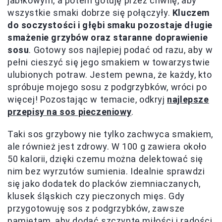
jabłkowym, a potem gotuję przez chwilę, aby
wszystkie smaki dobrze się połączyły.
Kluczem
do soczystości i głębi smaku pozostaje długie
smażenie grzybów oraz staranne doprawienie
sosu
. Gotowy sos najlepiej podać od razu, aby w
pełni cieszyć się jego smakiem w towarzystwie
ulubionych potraw. Jestem pewna, że każdy, kto
spróbuje mojego sosu z podgrzybków, wróci po
więcej! Pozostając w temacie, odkryj
najlepsze
przepisy na sos pieczeniowy
.
Taki sos grzybowy nie tylko zachwyca smakiem,
ale również jest zdrowy. W 100 g zawiera około
50 kalorii, dzięki czemu można delektować się
nim bez wyrzutów sumienia. Idealnie sprawdzi
się jako dodatek do placków ziemniaczanych,
klusek śląskich czy pieczonych mięs. Gdy
przygotowuję sos z podgrzybków, zawsze
pamiętam, aby dodać szczyptę miłości i radości,