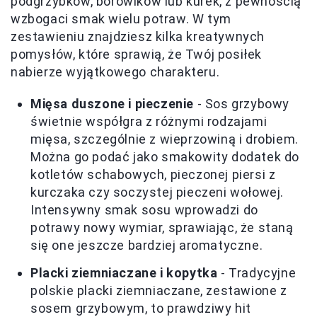
podgrzybków, borowików lub kurek, z pewnością
wzbogaci smak wielu potraw. W tym
zestawieniu znajdziesz kilka kreatywnych
pomysłów, które sprawią, że Twój posiłek
nabierze wyjątkowego charakteru.
Mięsa duszone i pieczenie
- Sos grzybowy
świetnie współgra z różnymi rodzajami
mięsa, szczególnie z wieprzowiną i drobiem.
Można go podać jako smakowity dodatek do
kotletów schabowych, pieczonej piersi z
kurczaka czy soczystej pieczeni wołowej.
Intensywny smak sosu wprowadzi do
potrawy nowy wymiar, sprawiając, że staną
się one jeszcze bardziej aromatyczne.
Placki ziemniaczane i kopytka
- Tradycyjne
polskie placki ziemniaczane, zestawione z
sosem grzybowym, to prawdziwy hit