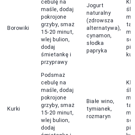
cebulę na
Klu
Jogurt
maśle, dodaj
ślą
naturalny
pokrojone
ma
(zdrowsza
grzyby, smaż
tag
Borowiki
alternatywa),
15-20 minut,
mię
cynamon,
wlej bulion,
sc
słodka
dodaj
pie
papryka
śmietankę i
kur
przyprawy
Podsmaż
cebulę na
Klu
maśle, dodaj
ślą
pokrojone
ma
Białe wino,
grzyby, smaż
tag
Kurki
tymianek,
15-20 minut,
mię
rozmaryn
wlej bulion,
sc
dodaj
pie