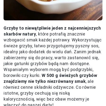
Grzyby to niewątpliwie jeden z najcenniejszych
skarbów natury
, które potrafią znacznie
wzbogacić smak każdej potrawy. Wykorzystując
świeże grzyby, łatwo przygotujemy pyszny sos,
idealny jako dodatek do wielu dań. Zanim jednak
zabierzemy się do pracy, warto zastanowić się,
jakie gatunki grzybów będą nam dostępne.
Wspaniałym wyborem mogą być podgrzybki,
borowiki czy kurki.
W 500 g świeżych grzybów
znajdziemy nie tylko niezrównany smak
, ale
również cenne składniki odżywcze. Co równie
istotne, grzyby cechują się niską
kalorycznością, więc bez obaw możemy je
włączyć do naszej diety!