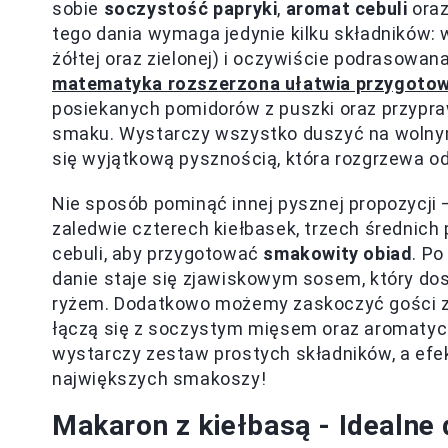
sobie
soczystość papryki
,
aromat cebuli
oraz
tego dania wymaga jedynie kilku składników: w
żółtej oraz zielonej) i oczywiście podrasowana 
matematyka rozszerzona ułatwia przygotow
posiekanych pomidorów z puszki oraz przypra
smaku. Wystarczy wszystko duszyć na wolnym
się wyjątkową pysznością, która rozgrzewa od
Nie sposób pominąć innej pysznej propozycji 
zaledwie czterech kiełbasek, trzech średnich pa
cebuli, aby przygotować
smakowity obiad
. Po
danie staje się zjawiskowym sosem, który do
ryżem. Dodatkowo możemy zaskoczyć gości zap
łączą się z soczystym mięsem oraz aromatycz
wystarczy zestaw prostych składników, a efe
największych smakoszy!
Makaron z kiełbasą - Idealne 