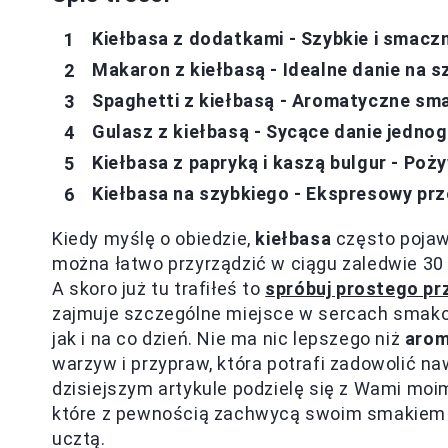
Kiełbasa z dodatkami - Szybkie i smacz
Makaron z kiełbasą - Idealne danie na s
Spaghetti z kiełbasą - Aromatyczne sm
Gulasz z kiełbasą - Sycące danie jedno
Kiełbasa z papryką i kaszą bulgur - Poż
Kiełbasa na szybkiego - Ekspresowy prz
Kiedy myślę o obiedzie,
kiełbasa
często pojawi
można łatwo przyrządzić w ciągu zaledwie 30 
A skoro już tu trafiłeś to
spróbuj prostego pr
zajmuje szczególne miejsce w sercach smakos
jak i na co dzień. Nie ma nic lepszego niż
arom
warzyw i przypraw, która potrafi zadowolić n
dzisiejszym artykule podzielę się z Wami moim
które z pewnością zachwycą swoim smakiem i 
ucztą.