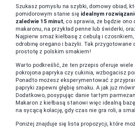
Szukasz pomysłu na szybki, domowy obiad, k
pomidorowym stanie się
idealnym rozwiązan
zaledwie 15 minut
, co sprawia, że będzie ono
makaronu, na przykład penne lub świderki, or
Najpierw smaż kiełbasę z cebulą i czosnkiem,
odrobinę oregano i bazylii. Tak przygotowane
prostotę z polskim smakiem!
Warto podkreślić, że ten przepis oferuje wiel
pokrojona papryka czy cukinia, wzbogacisz po
Ponadto możesz eksperymentować z przyprawa
papryki zapewni głębię smaku. A jak już mówi
Dodatkowo, posypując danie tartym parmezane
Makaron z kiełbasą stanowi więc idealną bazę 
na sycącą kolację, gdy czas nie gra roli, a sm
Poniżej znajduje się lista propozycji, które m