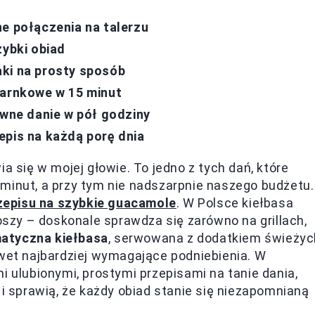
ne połączenia na talerzu
zybki obiad
aki na prosty sposób
garnkowe w 15 minut
ywne danie w pół godziny
epis na każdą porę dnia
a się w mojej głowie. To jedno z tych dań, które
minut, a przy tym nie nadszarpnie naszego budżetu.
zepisu na szybkie guacamole
. W Polsce kiełbasa
zy – doskonale sprawdza się zarówno na grillach,
atyczna kiełbasa
, serwowana z dodatkiem świeżyc
awet najbardziej wymagające podniebienia. W
i ulubionymi, prostymi przepisami na tanie dania,
sprawią, że każdy obiad stanie się niezapomnianą