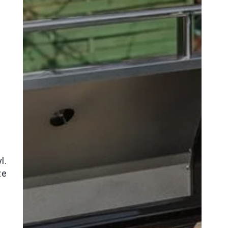
z
l.
że