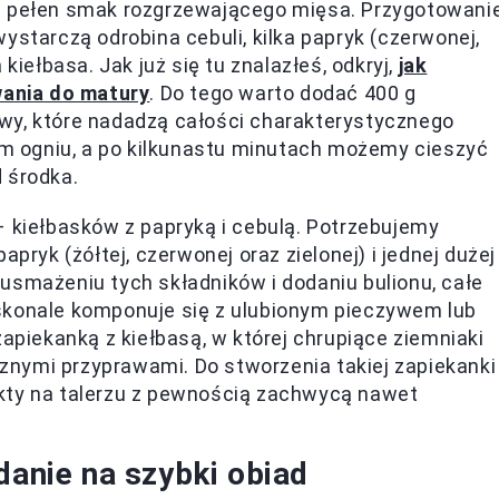
 pełen smak rozgrzewającego mięsa. Przygotowani
ystarczą odrobina cebuli, kilka papryk (czerwonej,
kiełbasa. Jak już się tu znalazłeś, odkryj,
jak
ania do matury
. Do tego warto dodać 400 g
wy, które nadadzą całości charakterystycznego
 ogniu, a po kilkunastu minutach możemy cieszyć
 środka.
– kiełbasków z papryką i cebulą. Potrzebujemy
pryk (żółtej, czerwonej oraz zielonej) i jednej dużej
 usmażeniu tych składników i dodaniu bulionu, całe
skonale komponuje się z ulubionym pieczywem lub
iekanką z kiełbasą, w której chrupiące ziemniaki
nymi przyprawami. Do stworzenia takiej zapiekanki
kty na talerzu z pewnością zachwycą nawet
danie na szybki obiad