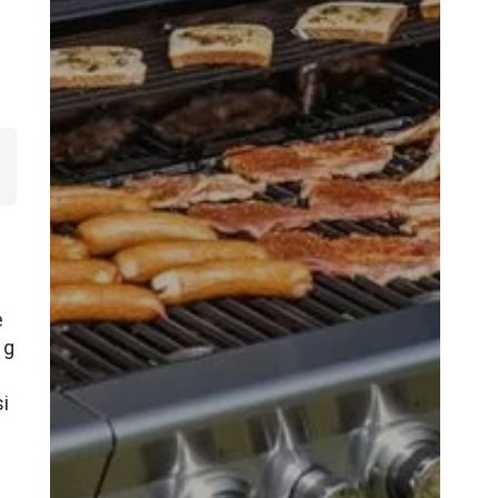
e
 g
si