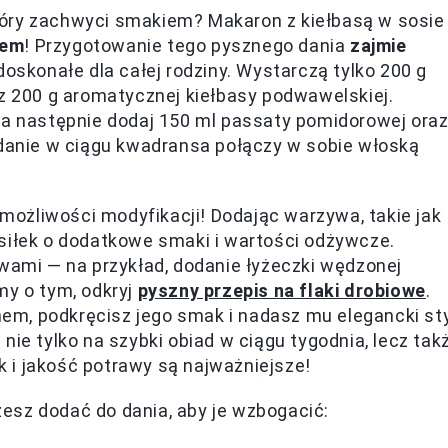
tóry zachwyci smakiem? Makaron z kiełbasą w sosie
iem
! Przygotowanie tego pysznego dania
zajmie
 doskonałe dla całej rodziny. Wystarczą tylko 200 g
az 200 g aromatycznej kiełbasy podwawelskiej.
 a następnie dodaj 150 ml passaty pomidorowej ora
 danie w ciągu kwadransa połączy w sobie włoską
e możliwości modyfikacji! Dodając warzywa, takie jak
siłek o dodatkowe smaki i wartości odżywcze.
mi — na przykład, dodanie łyżeczki wędzonej
my o tym, odkryj
pyszny przepis na flaki drobiowe
.
m, podkręcisz jego smak i nadasz mu elegancki sty
nie tylko na szybki obiad w ciągu tygodnia, lecz tak
ak i jakość potrawy są najważniejsze!
ożesz dodać do dania, aby je wzbogacić: