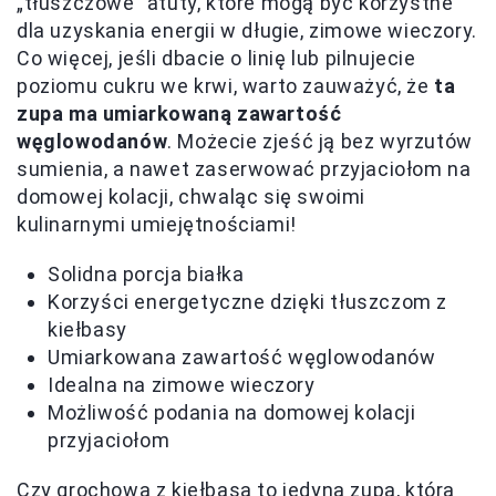
„tłuszczowe” atuty, które mogą być korzystne
dla uzyskania energii w długie, zimowe wieczory.
Co więcej, jeśli dbacie o linię lub pilnujecie
poziomu cukru we krwi, warto zauważyć, że
ta
zupa ma umiarkowaną zawartość
węglowodanów
. Możecie zjeść ją bez wyrzutów
sumienia, a nawet zaserwować przyjaciołom na
domowej kolacji, chwaląc się swoimi
kulinarnymi umiejętnościami!
Solidna porcja białka
Korzyści energetyczne dzięki tłuszczom z
kiełbasy
Umiarkowana zawartość węglowodanów
Idealna na zimowe wieczory
Możliwość podania na domowej kolacji
przyjaciołom
Czy grochowa z kiełbasą to jedyna zupa, która