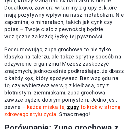
tych, którzy kładą nacisk na białko w diecie.
Dodatkowo, zawiera witaminy z grupy B, które
mają pozytywny wpływ na nasz metabolizm. Nie
zapominaj o minerałach, takich jak cynk czy
potas – Twoje ciało z pewnością będzie
wdzięczne za każdą łyżkę tej pyszności.
Podsumowując, zupa grochowa to nie tylko
klasyka na talerzu, ale także sprytny sposób na
odżywienie organizmu! Możesz zaskoczyć
znajomych, jednocześnie podkreślając, że dbasz
o każdy kęs, który spożywasz. Bez względu na
to, czy wybierzesz wersję z kiełbasą, czy z
błotnistymi ziemniakami, zupa grochowa
zawsze będzie dobrym pomysłem. Jedno jest
pewne –
każda miska tej
zupy
to krok w stronę
zdrowego stylu życia.
Smacznego!
Porównanie: Zupa grochowa z