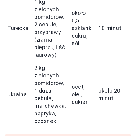
1 kg
zielonych
około
pomidorów,
0,5
2 cebule,
Turecka
szklanki
10 minut
przyprawy
cukru,
(ziarna
sól
pieprzu, liść
laurowy)
2 kg
zielonych
pomidorów,
ocet,
1 duża
około 20
Ukraina
olej,
cebula,
minut
cukier
marchewka,
papryka,
czosnek