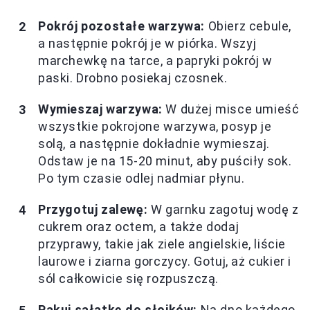
Pokrój pozostałe warzywa:
Obierz cebule,
a następnie pokrój je w piórka. Wszyj
marchewkę na tarce, a papryki pokrój w
paski. Drobno posiekaj czosnek.
Wymieszaj warzywa:
W dużej misce umieść
wszystkie pokrojone warzywa, posyp je
solą, a następnie dokładnie wymieszaj.
Odstaw je na 15-20 minut, aby puściły sok.
Po tym czasie odlej nadmiar płynu.
Przygotuj zalewę:
W garnku zagotuj wodę z
cukrem oraz octem, a także dodaj
przyprawy, takie jak ziele angielskie, liście
laurowe i ziarna gorczycy. Gotuj, aż cukier i
sól całkowicie się rozpuszczą.
Pakuj sałatkę do słoików:
Na dno każdego