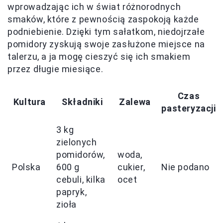
wprowadzając ich w świat różnorodnych
smaków, które z pewnością zaspokoją każde
podniebienie. Dzięki tym sałatkom, niedojrzałe
pomidory zyskują swoje zasłużone miejsce na
talerzu, a ja mogę cieszyć się ich smakiem
przez długie miesiące.
Czas
Kultura
Składniki
Zalewa
pasteryzacji
3 kg
zielonych
pomidorów,
woda,
Polska
600 g
cukier,
Nie podano
cebuli, kilka
ocet
papryk,
zioła