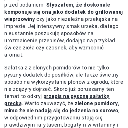
przed podaniem.
Słyszałem, że doskonale
komponuje się ona jako dodatek do grillowanej
wieprzowiny
czy jako niezależna przekąska na
imprezie. Jej intensywny smak urzeka, dlatego
nieustannie poszukuję sposobów na
urozmaicenie przepisów, dodając na przykład
świeże zioła czy czosnek, aby wzmocnić
aromat.
Sałatka z zielonych pomidorów to nie tylko
pyszny dodatek do posiłków, ale także świetny
sposób na wykorzystanie plonów z ogrodu, które
nie zdążyły dojrzeć. Skoro już poruszamy ten
temat to odkryj
przepis na pyszną sałatkę
grecką
. Warto zauważyć, że
zielone pomidory,
mimo że nie nadają się do jedzenia na surowo
,
w odpowiednim przygotowaniu stają się
prawdziwym rarytasem, bogatym w witaminy i