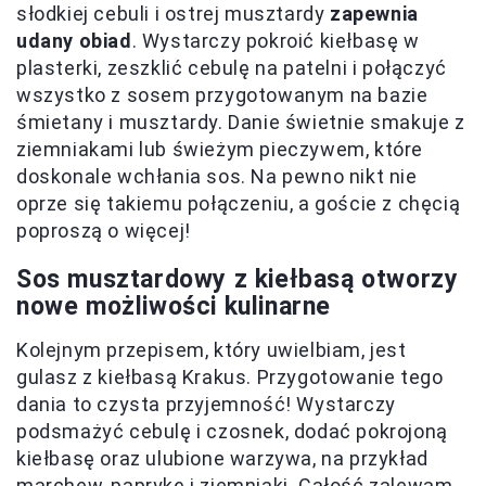
słodkiej cebuli i ostrej musztardy
zapewnia
udany obiad
. Wystarczy pokroić kiełbasę w
plasterki, zeszklić cebulę na patelni i połączyć
wszystko z sosem przygotowanym na bazie
śmietany i musztardy. Danie świetnie smakuje z
ziemniakami lub świeżym pieczywem, które
doskonale wchłania sos. Na pewno nikt nie
oprze się takiemu połączeniu, a goście z chęcią
poproszą o więcej!
Sos musztardowy z kiełbasą otworzy
nowe możliwości kulinarne
Kolejnym przepisem, który uwielbiam, jest
gulasz z kiełbasą Krakus. Przygotowanie tego
dania to czysta przyjemność! Wystarczy
podsmażyć cebulę i czosnek, dodać pokrojoną
kiełbasę oraz ulubione warzywa, na przykład
marchew, paprykę i ziemniaki. Całość zalewam