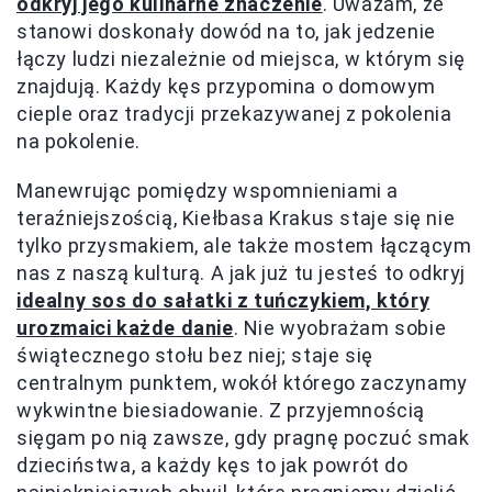
odkryj jego kulinarne znaczenie
. Uważam, że
stanowi doskonały dowód na to, jak jedzenie
łączy ludzi niezależnie od miejsca, w którym się
znajdują. Każdy kęs przypomina o domowym
cieple oraz tradycji przekazywanej z pokolenia
na pokolenie.
Manewrując pomiędzy wspomnieniami a
teraźniejszością, Kiełbasa Krakus staje się nie
tylko przysmakiem, ale także mostem łączącym
nas z naszą kulturą. A jak już tu jesteś to odkryj
idealny sos do sałatki z tuńczykiem, który
urozmaici każde danie
. Nie wyobrażam sobie
świątecznego stołu bez niej; staje się
centralnym punktem, wokół którego zaczynamy
wykwintne biesiadowanie. Z przyjemnością
sięgam po nią zawsze, gdy pragnę poczuć smak
dzieciństwa, a każdy kęs to jak powrót do