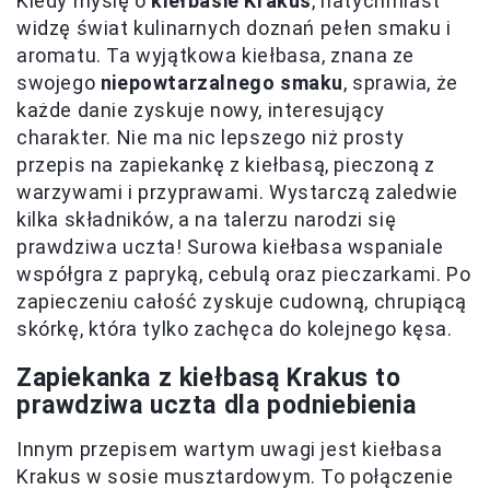
Kiedy myślę o
kiełbasie Krakus
, natychmiast
widzę świat kulinarnych doznań pełen smaku i
aromatu. Ta wyjątkowa kiełbasa, znana ze
swojego
niepowtarzalnego smaku
, sprawia, że
każde danie zyskuje nowy, interesujący
charakter. Nie ma nic lepszego niż prosty
przepis na zapiekankę z kiełbasą, pieczoną z
warzywami i przyprawami. Wystarczą zaledwie
kilka składników, a na talerzu narodzi się
prawdziwa uczta! Surowa kiełbasa wspaniale
współgra z papryką, cebulą oraz pieczarkami. Po
zapieczeniu całość zyskuje cudowną, chrupiącą
skórkę, która tylko zachęca do kolejnego kęsa.
Zapiekanka z kiełbasą Krakus to
prawdziwa uczta dla podniebienia
Innym przepisem wartym uwagi jest kiełbasa
Krakus w sosie musztardowym. To połączenie