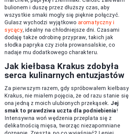
bulionem i duszę przez dłuższy czas, aby
wszystkie smaki mogły się pięknie połączyć.
Gulasz wychodzi wyjątkowo
aromatyczny i
sycący
, idealny na chłodniejsze dni. Czasami
dodaję także odrobinę przypraw, takich jak
słodka papryka czy zioła prowansalskie, co
nadaje mu dodatkowego charakteru.
Jak kiełbasa Krakus zdobyła
serca kulinarnych entuzjastów
Za pierwszym razem, gdy spróbowałem kiełbasy
Krakus, nie miałem pojęcia, że od razu stanie się
ona jedną z moich ulubionych przekąsek.
Jej
smak to prawdziwa uczta dla podniebienia
!
Intensywna woń wędzenia przeplata się z
delikatnością mięsa, tworząc niezapomniane
doznanie. Zresztą, po co wyjaśniać? Lepiej