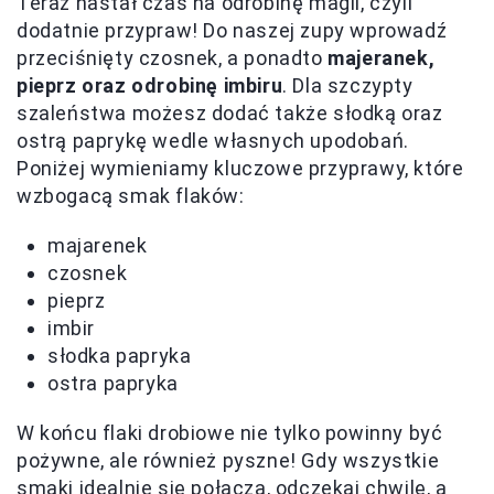
Teraz nastał czas na odrobinę magii, czyli
dodatnie przypraw! Do naszej zupy wprowadź
przeciśnięty czosnek, a ponadto
majeranek,
pieprz oraz odrobinę imbiru
. Dla szczypty
szaleństwa możesz dodać także słodką oraz
ostrą paprykę wedle własnych upodobań.
Poniżej wymieniamy kluczowe przyprawy, które
wzbogacą smak flaków:
majarenek
czosnek
pieprz
imbir
słodka papryka
ostra papryka
W końcu flaki drobiowe nie tylko powinny być
pożywne, ale również pyszne! Gdy wszystkie
smaki idealnie się połączą, odczekaj chwilę, a