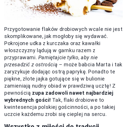
Przygotowanie flaków drobiowych wcale nie jest
skomplikowane, jak mogłoby się wydawać.
Pokrojone udka z kurczaka oraz kawałki
włoszczyzny lądują w garnku razem z
przyprawami.
Pamiętajcie tylko, aby nie
przesadzić z ostrością
– może babcia Marta i tak
zaryzykuje dodając ostrą paprykę. Ponadto te
piękne, złote jajka gotujące się w bulionie
zamieniają nudny obiad w prawdziwą ucztę! Z
pewnością
zupa zadowoli nawet najbardziej
wybrednych gości!
Tak, flaki drobiowe to
kwintesencja polskiej gościnności, a po takiej
uczcie każdemu zrobi się cieplej na sercu.
Wszystko z miłości do tradycji