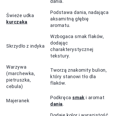
dania.
Podstawa dania, nadająca
Świeże udka
aksamitną głębię
kurczaka
aromatu.
Wzbogaca smak flaków,
dodając
Skrzydło z indyka
charakterystycznej
tekstury.
Warzywa
Tworzą znakomity bulion,
(marchewka,
który stanowi tło dla
pietruszka,
flaków.
cebula)
Podkręca
smak
i aromat
Majeranek
dania
.
Dodaje kolor i wyrazistość