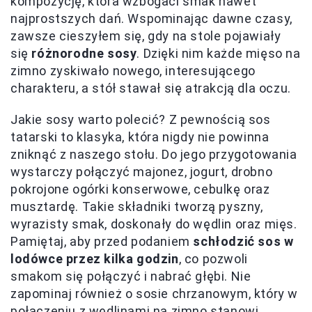
kompozycję, która wzbogaci smak nawet
najprostszych dań. Wspominając dawne czasy,
zawsze cieszyłem się, gdy na stole pojawiały
się
różnorodne sosy
. Dzięki nim każde mięso na
zimno zyskiwało nowego, interesującego
charakteru, a stół stawał się atrakcją dla oczu.
Jakie sosy warto polecić? Z pewnością sos
tatarski to klasyka, która nigdy nie powinna
zniknąć z naszego stołu. Do jego przygotowania
wystarczy połączyć majonez, jogurt, drobno
pokrojone ogórki konserwowe, cebulkę oraz
musztardę. Takie składniki tworzą pyszny,
wyrazisty smak, doskonały do wędlin oraz mięs.
Pamiętaj, aby przed podaniem
schłodzić sos w
lodówce przez kilka godzin
, co pozwoli
smakom się połączyć i nabrać głębi. Nie
zapominaj również o sosie chrzanowym, który w
połączeniu z wędlinami na zimno stanowi