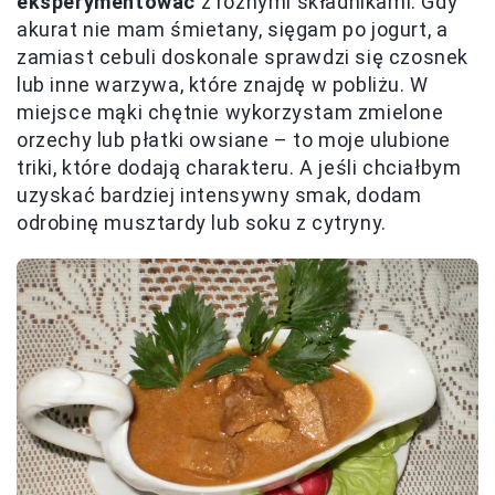
eksperymentować
z różnymi składnikami. Gdy
akurat nie mam śmietany, sięgam po jogurt, a
zamiast cebuli doskonale sprawdzi się czosnek
lub inne warzywa, które znajdę w pobliżu. W
miejsce mąki chętnie wykorzystam zmielone
orzechy lub płatki owsiane – to moje ulubione
triki, które dodają charakteru. A jeśli chciałbym
uzyskać bardziej intensywny smak, dodam
odrobinę musztardy lub soku z cytryny.