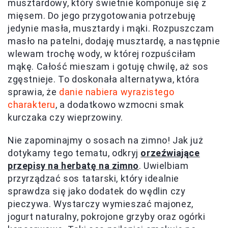
musztardowy, który świetnie komponuje się z
mięsem. Do jego przygotowania potrzebuję
jedynie masła, musztardy i mąki. Rozpuszczam
masło na patelni, dodaję musztardę, a następnie
wlewam trochę wody, w której rozpuściłam
mąkę. Całość mieszam i gotuję chwilę, aż sos
zgęstnieje. To doskonała alternatywa, która
sprawia, że
danie nabiera wyrazistego
charakteru
, a dodatkowo wzmocni smak
kurczaka czy wieprzowiny.
Nie zapominajmy o sosach na zimno! Jak już
dotykamy tego tematu, odkryj
orzeźwiające
przepisy na herbatę na zimno
. Uwielbiam
przyrządzać sos tatarski, który idealnie
sprawdza się jako dodatek do wędlin czy
pieczywa. Wystarczy wymieszać majonez,
jogurt naturalny, pokrojone grzyby oraz ogórki