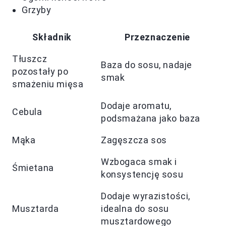
Grzyby
Składnik
Przeznaczenie
Tłuszcz
Baza do sosu, nadaje
pozostały po
smak
smażeniu mięsa
Dodaje aromatu,
Cebula
podsmażana jako baza
Mąka
Zagęszcza sos
Wzbogaca smak i
Śmietana
konsystencję sosu
Dodaje wyrazistości,
Musztarda
idealna do sosu
musztardowego