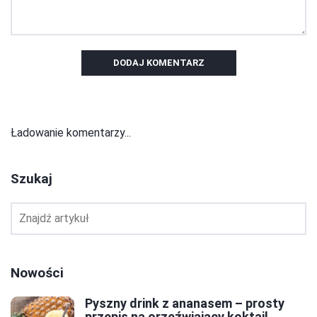
DODAJ KOMENTARZ
Ładowanie komentarzy...
Szukaj
Nowości
Pyszny drink z ananasem – prosty
przepis na orzeźwiający koktajl