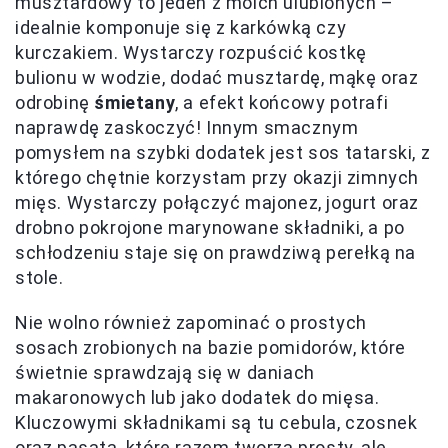
musztardowy to jeden z moich ulubionych –
idealnie komponuje się z karkówką czy
kurczakiem. Wystarczy rozpuścić kostkę
bulionu w wodzie, dodać musztardę, mąkę oraz
odrobinę
śmietany
, a efekt końcowy potrafi
naprawdę zaskoczyć! Innym smacznym
pomysłem na szybki dodatek jest sos tatarski, z
którego chętnie korzystam przy okazji zimnych
mięs. Wystarczy połączyć majonez, jogurt oraz
drobno pokrojone marynowane składniki, a po
schłodzeniu staje się on prawdziwą perełką na
stole.
Nie wolno również zapominać o prostych
sosach zrobionych na bazie pomidorów, które
świetnie sprawdzają się w daniach
makaronowych lub jako dodatek do mięsa.
Kluczowymi składnikami są tu cebula, czosnek
oraz pasata, które razem tworzą prosty, ale