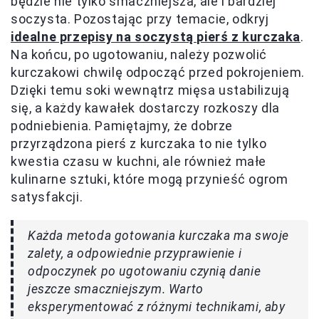
będzie nie tylko smaczniejsza, ale i bardziej
soczysta. Pozostając przy temacie, odkryj
idealne przepisy na soczystą pierś z kurczaka
.
Na końcu, po ugotowaniu, należy pozwolić
kurczakowi chwilę odpocząć przed pokrojeniem.
Dzięki temu soki wewnątrz mięsa ustabilizują
się, a każdy kawałek dostarczy rozkoszy dla
podniebienia. Pamiętajmy, że dobrze
przyrządzona pierś z kurczaka to nie tylko
kwestia czasu w kuchni, ale również małe
kulinarne sztuki, które mogą przynieść ogrom
satysfakcji.
Każda metoda gotowania kurczaka ma swoje
zalety, a odpowiednie przyprawienie i
odpoczynek po ugotowaniu czynią danie
jeszcze smaczniejszym. Warto
eksperymentować z różnymi technikami, aby