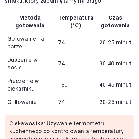
smaku, który zapamiętamy na długo!
Metoda
Temperatura
Czas
gotowania
(°C)
gotowania
Gotowanie na
74
20-25 minut
parze
Duszenie w
74
30-40 minut
sosie
Pieczenie w
180
40-45 minut
piekarniku
Grillowanie
74
20-25 minut
Ciekawostka: Używanie termometru
kuchennego do kontrolowania temperatury
wewnętrznej piersi z kurczaka to kluczowy