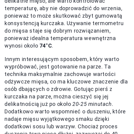
delikatne mięso, ale warto kontrolować
temperaturę, aby nie doprowadzić do wrzenia,
ponieważ to może skutkować zbyt gumowatą
konsystencją kurczaka. Używanie termometru
do mięsa staje się dobrym rozwiązaniem,
ponieważ idealna temperatura wewnętrzna
wynosi około
74°C
.
Innym interesującym sposobem, który warto
wypróbować, jest gotowanie na parze. Ta
technika maksymalnie zachowuje wartości
odżywcze mięsa, co ma kluczowe znaczenie dla
osób dbających o zdrowie. Gotując pierś z
kurczaka na parze, można cieszyć się jej
delikatnością już po około
20-25 minutach
.
Dodatkowo warto wspomnieć o duszeniu, które
nadaje mięsu wyjątkowego smaku dzięki
dodatkowi sosu lub warzyw. Chociaż proces
duszenia trwa nieco dłużej, zazwyczaj do 40