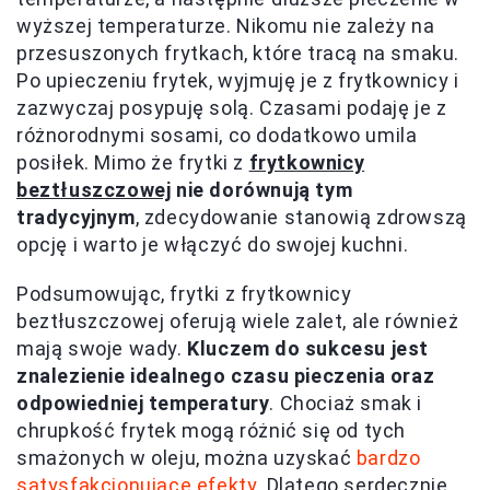
wyższej temperaturze. Nikomu nie zależy na
przesuszonych frytkach, które tracą na smaku.
Po upieczeniu frytek, wyjmuję je z frytkownicy i
zazwyczaj posypuję solą. Czasami podaję je z
różnorodnymi sosami, co dodatkowo umila
posiłek. Mimo że frytki z
frytkownicy
beztłuszczowej
nie dorównują tym
tradycyjnym
, zdecydowanie stanowią zdrowszą
opcję i warto je włączyć do swojej kuchni.
Podsumowując, frytki z frytkownicy
beztłuszczowej oferują wiele zalet, ale również
mają swoje wady.
Kluczem do sukcesu jest
znalezienie idealnego czasu pieczenia oraz
odpowiedniej temperatury
. Chociaż smak i
chrupkość frytek mogą różnić się od tych
smażonych w oleju, można uzyskać
bardzo
satysfakcjonujące efekty
. Dlatego serdecznie