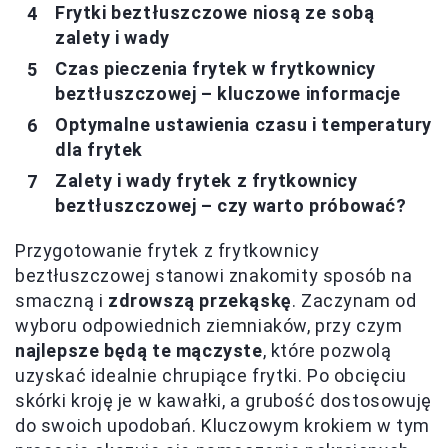
Frytki beztłuszczowe niosą ze sobą
zalety i wady
Czas pieczenia frytek w frytkownicy
beztłuszczowej – kluczowe informacje
Optymalne ustawienia czasu i temperatury
dla frytek
Zalety i wady frytek z frytkownicy
beztłuszczowej – czy warto próbować?
Przygotowanie frytek z frytkownicy
beztłuszczowej stanowi znakomity sposób na
smaczną i
zdrowszą przekąskę
. Zaczynam od
wyboru odpowiednich ziemniaków, przy czym
najlepsze będą te mączyste
, które pozwolą
uzyskać idealnie chrupiące frytki. Po obcięciu
skórki kroję je w kawałki, a grubość dostosowuję
do swoich upodobań. Kluczowym krokiem w tym