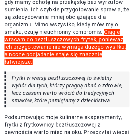
gdy mamy ochotę na przekąskę bez wyrzutów
sumienia. Ich szybkie przygotowanie sprawia, że
są zdecydowanie mniej obciążające dla
organizmu. Mimo wszystko, kiedy mówimy o
smaku, czuję nieuchronny kompromis.
Ciągle
wracam do beztłuszczowych frytek, ponieważ
ich przygotowanie nie wymaga dużego wysiłku,
a nocne podjadanie staje się znacznie
łatwiejsze.
Frytki w wersji beztłuszczowej to świetny
wybór dla tych, którzy pragną dbać o zdrowie,
lecz czasem warto wrócić do tradycyjnych
smaków, które pamiętamy z dzieciństwa.
Podsumowując moje kulinarne eksperymenty,
frytki z frytkownicy beztłuszczowej z
pewnością warto mieć na oku. Przeczytaj więcej