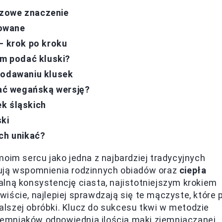
czowe znaczenie
lowane
– krok po kroku
ym podać kluski?
podawaniu klusek
wać wegańską wersję?
k śląskich
ki
ich unikać?
moim sercu jako jedna z najbardziej tradycyjnych
łują wspomnienia rodzinnych obiadów oraz
ciepła
alną konsystencję ciasta, najistotniejszym krokiem
iście, najlepiej sprawdzają się te mączyste, które 
lszej obróbki. Klucz do sukcesu tkwi w metodzie
ziemniaków odpowiednią ilością mąki ziemniaczanej.