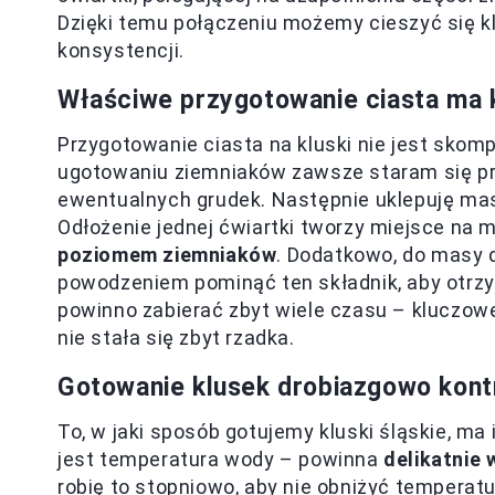
Dzięki temu połączeniu możemy cieszyć się kl
konsystencji.
Właściwe przygotowanie ciasta ma 
Przygotowanie ciasta na kluski nie jest sko
ugotowaniu ziemniaków zawsze staram się prz
ewentualnych grudek. Następnie uklepuję masę
Odłożenie jednej ćwiartki tworzy miejsce na
poziomem ziemniaków
. Dodatkowo, do masy d
powodzeniem pominąć ten składnik, aby otrz
powinno zabierać zbyt wiele czasu – kluczow
nie stała się zbyt rzadka.
Gotowanie klusek drobiazgowo kon
To, w jaki sposób gotujemy kluski śląskie, m
jest temperatura wody – powinna
delikatnie 
robię to stopniowo, aby nie obniżyć temperatur