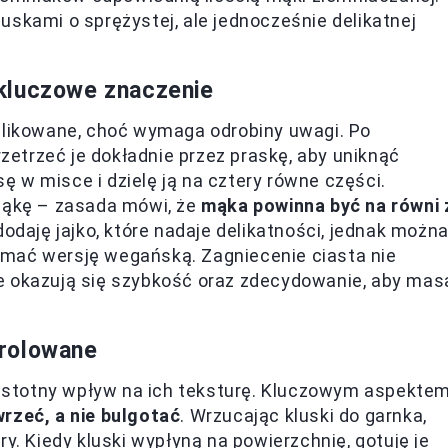
uskami o sprężystej, ale jednocześnie delikatnej
kluczowe znaczenie
mplikowane, choć wymaga odrobiny uwagi. Po
etrzeć je dokładnie przez praskę, aby uniknąć
 w misce i dzielę ją na cztery równe części.
 mąkę – zasada mówi, że
mąka powinna być na równi 
odaję jajko, które nadaje delikatności, jednak można
ymać wersję wegańską. Zagniecenie ciasta nie
e okazują się szybkość oraz zdecydowanie, aby mas
trolowane
a istotny wpływ na ich teksturę. Kluczowym aspekte
wrzeć, a nie bulgotać
. Wrzucając kluski do garnka,
y. Kiedy kluski wypłyną na powierzchnię, gotuję je