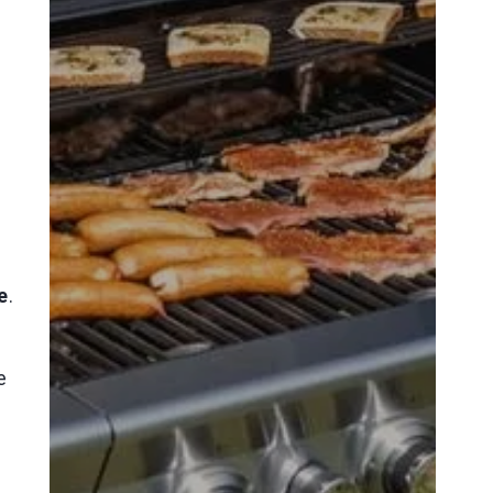
e
.
e
e