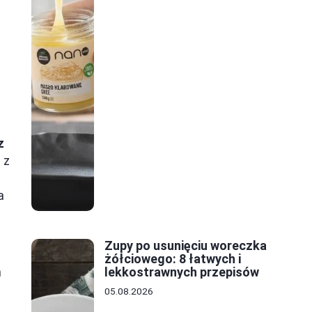
z
 z
a
Zupy po usunięciu woreczka
żółciowego: 8 łatwych i
lekkostrawnych przepisów
m
05.08.2026