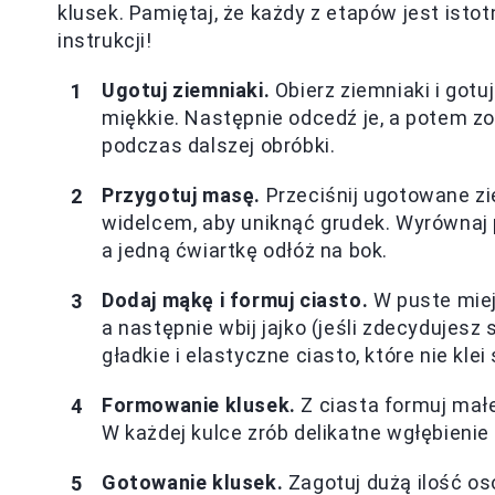
klusek. Pamiętaj, że każdy z etapów jest istot
instrukcji!
Ugotuj ziemniaki.
Obierz ziemniaki i gotu
miękkie. Następnie odcedź je, a potem zo
podczas dalszej obróbki.
Przygotuj masę.
Przeciśnij ugotowane zi
widelcem, aby uniknąć grudek. Wyrównaj p
a jedną ćwiartkę odłóż na bok.
Dodaj mąkę i formuj ciasto.
W puste miej
a następnie wbij jajko (jeśli zdecydujesz
gładkie i elastyczne ciasto, które nie klei
Formowanie klusek.
Z ciasta formuj małe
W każdej kulce zrób delikatne wgłębienie
Gotowanie klusek.
Zagotuj dużą ilość os