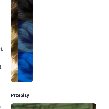
h
i,
ą,
.
Przepisy
a