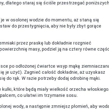
ny, dlatego staraj się ściśle przestrzegać poniższyc
j je w osolonej wodzie do momentu, aż staną się
staw do przestygnięcia, aby nie były zbyt gorące
emniaki przez praskę lub dokładnie rozgnieć
owierzchnię masy, podziel ją na cztery równe częśc
sce po odłożonej ćwiartce wsyp mąkę ziemniaczan
 się je użyć). Zagnieć całość dokładnie, aż uzyskasz
 się do rąk. W razie potrzeby dodaj odrobinę mąki.
 kulki, które będą miały wielkość orzecha włoskiego
 palcem, co ułatwi im trzymanie sosu.
olonej wody, a następnie zmniejsz płomień, aby wod