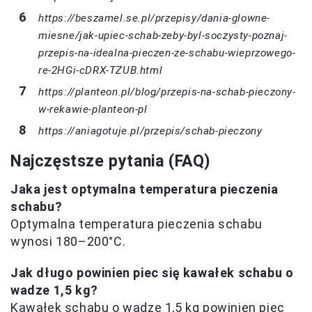
https://beszamel.se.pl/przepisy/dania-glowne-
miesne/jak-upiec-schab-zeby-byl-soczysty-poznaj-
przepis-na-idealna-pieczen-ze-schabu-wieprzowego-
re-2HGi-cDRX-TZUB.html
https://planteon.pl/blog/przepis-na-schab-pieczony-
w-rekawie-planteon-pl
https://aniagotuje.pl/przepis/schab-pieczony
Najczęstsze pytania (FAQ)
Jaka jest optymalna temperatura pieczenia
schabu?
Optymalna temperatura pieczenia schabu
wynosi 180–200°C.
Jak długo powinien piec się kawałek schabu o
wadze 1,5 kg?
Kawałek schabu o wadze 1,5 kg powinien piec