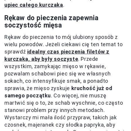
upiec całego kurczaka
.
Rękaw do pieczenia zapewnia
soczystość mięsa
Rękaw do pieczenia to mój ulubiony sposób z
wielu powodów. Jeżeli ciekawi cię ten temat to
sprawdź
idealny czas pieczenia filetów z
kurczaka, aby były soczyste
. Przede
wszystkim, zamykając mięso w rękawie,
pozwalam schabowi piec się we własnych
sokach, co intensyfikuje smak, a ponadto
sprawia, że mięso zyskuje
kruchość już od
samego początku
. Co więcej, nie muszę
martwić się o to, że schab wyschnie, co często
stanowi problem przy innych metodach.
Wystarczy mi mała ilość przypraw, takich jak
czosnek, majeranek czy słodka papryka, aby