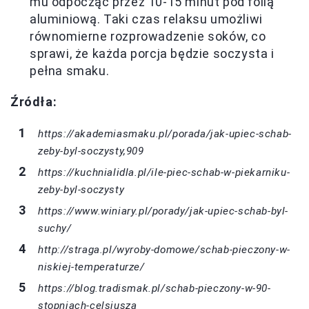
mu odpocząć przez 10-15 minut pod folią
aluminiową. Taki czas relaksu umożliwi
równomierne rozprowadzenie soków, co
sprawi, że każda porcja będzie soczysta i
pełna smaku.
Źródła:
https://akademiasmaku.pl/porada/jak-upiec-schab-
zeby-byl-soczysty,909
https://kuchnialidla.pl/ile-piec-schab-w-piekarniku-
zeby-byl-soczysty
https://www.winiary.pl/porady/jak-upiec-schab-byl-
suchy/
http://straga.pl/wyroby-domowe/schab-pieczony-w-
niskiej-temperaturze/
https://blog.tradismak.pl/schab-pieczony-w-90-
stopniach-celsjusza