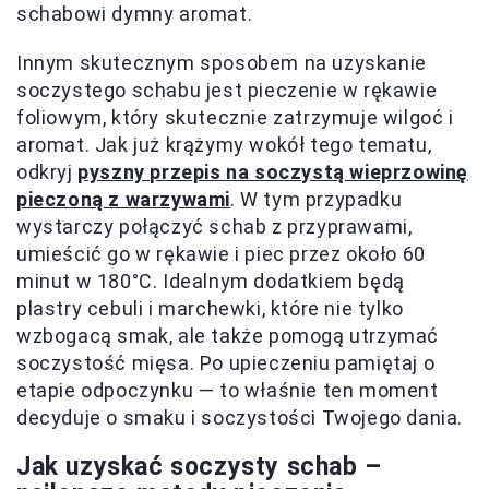
schabowi dymny aromat.
Innym skutecznym sposobem na uzyskanie
soczystego schabu jest pieczenie w rękawie
foliowym, który skutecznie zatrzymuje wilgoć i
aromat. Jak już krążymy wokół tego tematu,
odkryj
pyszny przepis na soczystą wieprzowinę
pieczoną z warzywami
. W tym przypadku
wystarczy połączyć schab z przyprawami,
umieścić go w rękawie i piec przez około 60
minut w 180°C. Idealnym dodatkiem będą
plastry cebuli i marchewki, które nie tylko
wzbogacą smak, ale także pomogą utrzymać
soczystość mięsa. Po upieczeniu pamiętaj o
etapie odpoczynku — to właśnie ten moment
decyduje o smaku i soczystości Twojego dania.
Jak uzyskać soczysty schab –