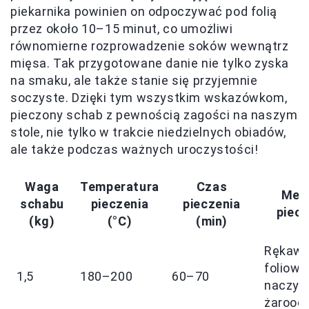
piekarnika powinien on odpoczywać pod folią
przez około 10–15 minut, co umożliwi
równomierne rozprowadzenie soków wewnątrz
mięsa. Tak przygotowane danie nie tylko zyska
na smaku, ale także stanie się przyjemnie
soczyste. Dzięki tym wszystkim wskazówkom,
pieczony schab z pewnością zagości na naszym
stole, nie tylko w trakcie niedzielnych obiadów,
ale także podczas ważnych uroczystości!
Waga
Temperatura
Czas
Met
schabu
pieczenia
pieczenia
piecz
(kg)
(°C)
(min)
Rękaw
foliowy
1,5
180–200
60–70
naczyn
żarood