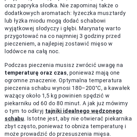
oraz papryka słodka. Nie zapominaj także o
dodatkowych aromatach: łyżeczka musztardy
lub łyżka miodu mogą dodać schabowi
wyjątkowej słodyczy i głębi. Marynatę warto
przygotować na co najmniej 3 godziny przed
pieczeniem, a najlepiej zostawić mięso w
lodówce na całą noc.
Podczas pieczenia musisz zwrócić uwagę na
temperaturę oraz czas
, ponieważ mają one
ogromne znaczenie. Optymalna temperatura
pieczenia schabu wynosi 180–200°C, a kawałek
ważący około 1,5 kg powinien spędzić w
piekarniku od 60 do 80 minut. A jak już mówimy
o tym to odkryj
tajniki idealnego wędzonego
schabu
. Istotne jest, aby nie otwierać piekarnika
zbyt często, ponieważ to obniża temperaturę i
może prowadzić do przesuszenia mięsa.