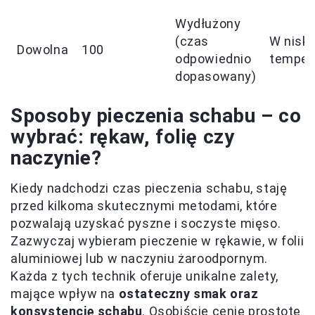
Wydłużony
(czas
W niski
Dowolna
100
odpowiednio
temper
dopasowany)
Sposoby pieczenia schabu – co
wybrać: rękaw, folię czy
naczynie?
Kiedy nadchodzi czas pieczenia schabu, staję
przed kilkoma skutecznymi metodami, które
pozwalają uzyskać pyszne i soczyste mięso.
Zazwyczaj wybieram pieczenie w rękawie, w folii
aluminiowej lub w naczyniu żaroodpornym.
Każda z tych technik oferuje unikalne zalety,
mające wpływ na
ostateczny smak oraz
konsystencję schabu
. Osobiście cenię prostotę