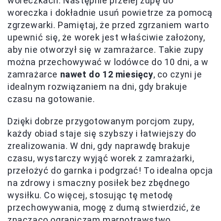
woreczkach. Następnie przelej zupę do
woreczka i dokładnie usuń powietrze za pomocą
zgrzewarki. Pamiętaj, że przed zgrzaniem warto
upewnić się, że worek jest właściwie założony,
aby nie otworzył się w zamrażarce. Takie zupy
można przechowywać w lodówce do 10 dni, a w
zamrażarce
nawet do 12 miesięcy
, co czyni je
idealnym rozwiązaniem na dni, gdy brakuje
czasu na gotowanie.
Dzięki dobrze przygotowanym porcjom zupy,
każdy obiad staje się szybszy i łatwiejszy do
zrealizowania. W dni, gdy naprawdę brakuje
czasu, wystarczy wyjąć worek z zamrażarki,
przełożyć do garnka i podgrzać! To idealna opcja
na zdrowy i smaczny posiłek bez zbędnego
wysiłku. Co więcej, stosując tę metodę
przechowywania, mogę z dumą stwierdzić, że
znacząco ograniczam marnotrawstwo