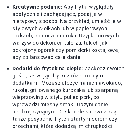
Kreatywne podanie:
Aby frytki wyglądały
apetycznie i zachęcająco, podaj je w
nietypowy sposób. Na przykład, umieść je w
stylowych słoikach lub w papierowych
rożkach, co doda im uroku. Użyj kolorowych
warzyw do dekoracji talerza, takich jak
pokrojony ogórek czy pomidorki koktajlowe,
aby zbilansować całe danie.
Dodatki do frytek na cieple:
Zaskocz swoich
gości, serwując frytki z różnorodnymi
dodatkami. Możesz ułożyć na nich awokado,
rukolę, grillowanego kurczaka lub szarpaną
wieprzowinę w stylu pulled pork, co
wprowadzi mięsny smak i uczyni danie
bardziej sycącym. Doskonale sprawdzi się
także posypanie frytek startym serem czy
orzechami, które dodadzą im chrupkości.