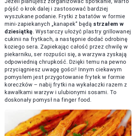
Jeżeli planujesz zorganizować spotkanie, warto
pójść o krok dalej i zastosować bardziej
wyszukane podanie. Frytki z batatów w formie
mini-zapiekanych „kanapek” będą
strzałem w
dziesiątkę
. Wystarczy ułożyć plastry grillowanej
cukinii na frytkach, a następnie dodać odrobinę
koziego sera. Zapiekając całość przez chwilę w
piekarniku, ser rozpuści się, a warzywa zyskają
odpowiednią chrupkość. Dzięki temu na pewno
przyciągniesz uwagę gości! Innym ciekawym
pomysłem jest przygotowanie frytek w formie
koreczków – nabij frytki na wykałaczki razem z
kawałkami warzyw i ulubionymi sosami. To
doskonały pomysł na finger food.