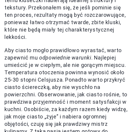
temu kluseczki nabierają idealnej struktury i
tekstury. Przekonałem się, że jeśli pominie się
ten proces, rezultaty mogą być rozczarowujące,
ponieważ łatwo otrzymać twarde, zbite kluski,
które nie będą miały tej charakterystycznej
lekkości.
Aby ciasto mogło prawidłowo wyrastać, warto
zapewnić mu
odpowiednie warunki
. Najlepiej
umieścić je w ciepłym, ale nie gorącym miejscu.
Temperatura otoczenia powinna wynosić około
25-30 stopni Celsjusza. Ponadto warto przykryć
ciasto ściereczką, aby nie wyschło na
powierzchni. Obserwowanie, jak ciasto rośnie, to
prawdziwa przyjemność i moment satysfakcji w
kuchni. Osobiście, za każdym razem kiedy widzę,
jak moje ciasto „żyje” i nabiera ogromnej
objętości, czuję się jak prawdziwy mistrz
kulinarny. Z taką pasją jestem gotowy do