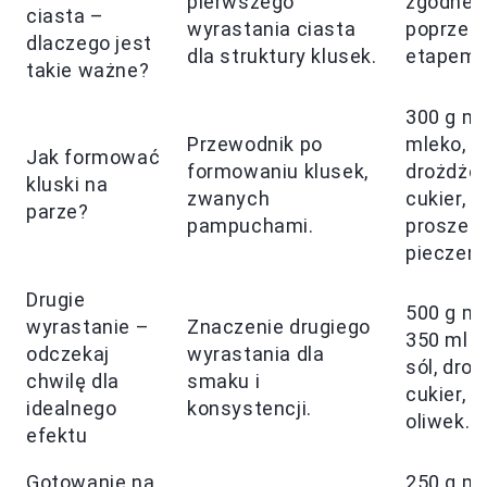
pierwszego
zgodne 
ciasta –
wyrastania ciasta
poprzed
dlaczego jest
dla struktury klusek.
etapem.
takie ważne?
300 g mą
Przewodnik po
mleko,
Jak formować
formowaniu klusek,
drożdże,
kluski na
zwanych
cukier, ol
parze?
pampuchami.
proszek
pieczenia
Drugie
500 g mą
wyrastanie –
Znaczenie drugiego
350 ml w
odczekaj
wyrastania dla
sól, droż
chwilę dla
smaku i
cukier, o
idealnego
konsystencji.
oliwek.
efektu
Gotowanie na
250 g mą