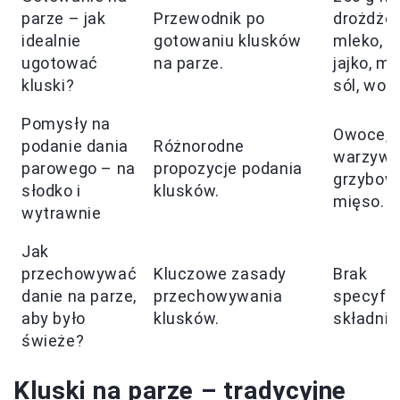
parze – jak
Przewodnik po
drożdże,
idealnie
gotowaniu klusków
mleko, cu
ugotować
na parze.
jajko, ma
kluski?
sól, wod
Pomysły na
Owoce, s
podanie dania
Różnorodne
warzywa
parowego – na
propozycje podania
grzybow
słodko i
klusków.
mięso.
wytrawnie
Jak
przechowywać
Kluczowe zasady
Brak
danie na parze,
przechowywania
specyfi
aby było
klusków.
składnik
świeże?
Kluski na parze – tradycyjne