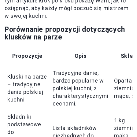
tym artykule krok po kroku pokażę Wam, jak to
osiągnąć, aby każdy mógł poczuć się mistrzem
w swojej kuchni.
Porównanie propozycji dotyczących
klusków na parze
Propozycje
Opis
Skład
Tradycyjne danie,
Kluski na parze
bardzo popularne w
Oparta 
– tradycyjne
polskiej kuchni, z
ziemniak
danie polskiej
charakterystycznymi
mące, sol
kuchni
cechami.
Składniki
1 kg
podstawowe
Lista składników
ziemnia
do
niezbędnych do
mąka