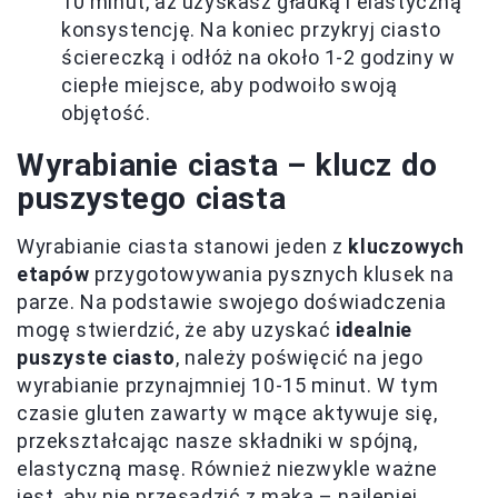
10 minut, aż uzyskasz gładką i elastyczną
konsystencję. Na koniec przykryj ciasto
ściereczką i odłóż na około 1-2 godziny w
ciepłe miejsce, aby podwoiło swoją
objętość.
Wyrabianie ciasta – klucz do
puszystego ciasta
Wyrabianie ciasta stanowi jeden z
kluczowych
etapów
przygotowywania pysznych klusek na
parze. Na podstawie swojego doświadczenia
mogę stwierdzić, że aby uzyskać
idealnie
puszyste ciasto
, należy poświęcić na jego
wyrabianie przynajmniej 10-15 minut. W tym
czasie gluten zawarty w mące aktywuje się,
przekształcając nasze składniki w spójną,
elastyczną masę. Również niezwykle ważne
jest, aby nie przesadzić z mąką – najlepiej