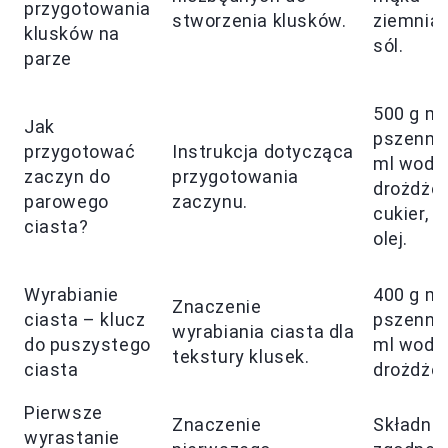
przygotowania
stworzenia klusków.
ziemnia
klusków na
sól.
parze
500 g mą
Jak
pszennej
przygotować
Instrukcja dotycząca
ml wody,
zaczyn do
przygotowania
drożdże,
parowego
zaczynu.
cukier, só
ciasta?
olej.
Wyrabianie
400 g mą
Znaczenie
ciasta – klucz
pszennej
wyrabiania ciasta dla
do puszystego
ml wody,
tekstury klusek.
ciasta
drożdże.
Pierwsze
Znaczenie
Składnik
wyrastanie