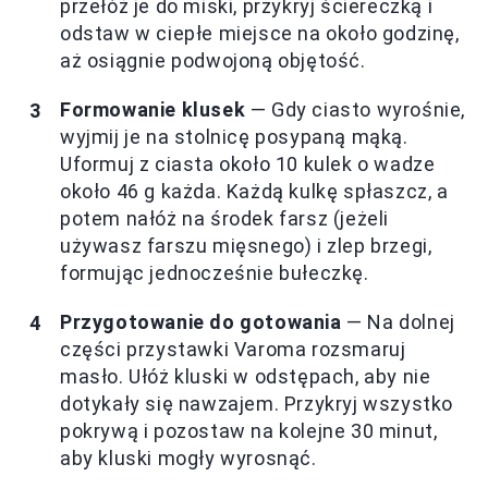
przełóż je do miski, przykryj ściereczką i
odstaw w ciepłe miejsce na około godzinę,
aż osiągnie podwojoną objętość.
Formowanie klusek
— Gdy ciasto wyrośnie,
wyjmij je na stolnicę posypaną mąką.
Uformuj z ciasta około 10 kulek o wadze
około 46 g każda. Każdą kulkę spłaszcz, a
potem nałóż na środek farsz (jeżeli
używasz farszu mięsnego) i zlep brzegi,
formując jednocześnie bułeczkę.
Przygotowanie do gotowania
— Na dolnej
części przystawki Varoma rozsmaruj
masło. Ułóż kluski w odstępach, aby nie
dotykały się nawzajem. Przykryj wszystko
pokrywą i pozostaw na kolejne 30 minut,
aby kluski mogły wyrosnąć.