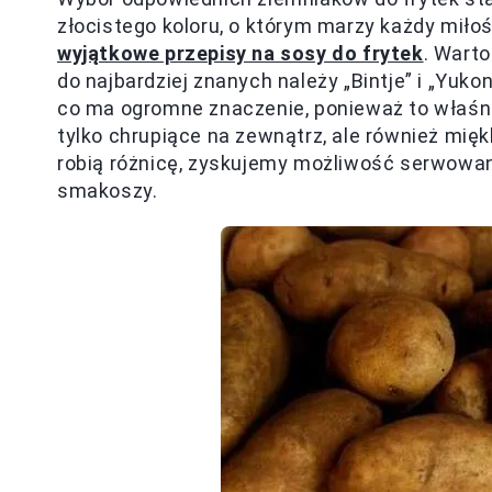
złocistego koloru, o którym marzy każdy miłoś
wyjątkowe przepisy na sosy do frytek
. Warto
do najbardziej znanych należy „Bintje” i „Yuk
co ma ogromne znaczenie, ponieważ to właśnie
tylko chrupiące na zewnątrz, ale również mię
robią różnicę, zyskujemy możliwość serwowan
smakoszy.