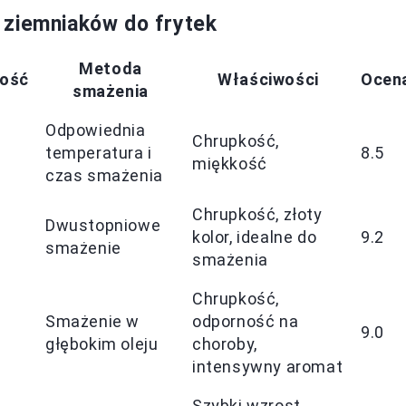
 ziemniaków do frytek
Metoda
ność
Właściwości
Ocen
smażenia
Odpowiednia
Chrupkość,
temperatura i
8.5
miękkość
czas smażenia
Chrupkość, złoty
Dwustopniowe
kolor, idealne do
9.2
smażenie
smażenia
Chrupkość,
Smażenie w
odporność na
9.0
głębokim oleju
choroby,
intensywny aromat
Szybki wzrost,