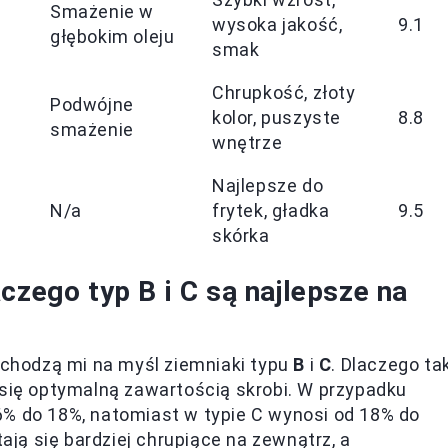
Smażenie w
wysoka jakość,
9.1
głębokim oleju
smak
Chrupkość, złoty
Podwójne
kolor, puszyste
8.8
smażenie
wnętrze
Najlepsze do
N/a
frytek, gładka
9.5
skórka
czego typ B i C są najlepsze na
zychodzą mi na myśl ziemniaki typu
B
i
C
. Dlaczego ta
 się optymalną zawartością skrobi. W przypadku
6% do 18%, natomiast w typie C wynosi od 18% do
tają się bardziej chrupiące na zewnątrz, a