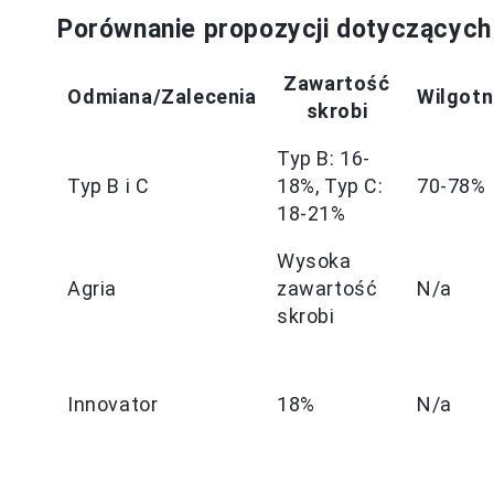
Porównanie propozycji dotyczących
Zawartość
Odmiana/Zalecenia
Wilgot
skrobi
Typ B: 16-
Typ B i C
18%, Typ C:
70-78%
18-21%
Wysoka
Agria
zawartość
N/a
skrobi
Innovator
18%
N/a