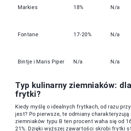
Markies
18%
N/a
Fontane
17-20%
N/a
Bintje i Maris Piper
N/a
N/a
Typ kulinarny ziemniaków: dla
frytki?
Kiedy myślę o idealnych frytkach, od razu pr
jest? Po pierwsze, te odmiany charakteryzują
ziemniaków typu B ten procent waha się od 1
21%. Dzięki wyższej zawartości skrobi frytki s