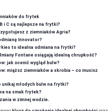
mniaków do frytek
 i C są najlepsze na frytki?
rzygotujesz z ziemniaków Agria?
odmianę Innovator?
es to idealna odmiana na frytki?
dmiany Fontane osiągają idealną chrupkość?
: jak ocenić wygląd bulw?
w: miąższ ziemniaków a skrobia – co musisz
unikaj młodych bulw na frytki?
ywa na smak frytek?
zania w zimnej wodzie.
tanowi
klucz do uzyskania idealnej chrupkości
oraz