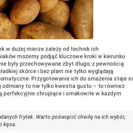
k w dużej mierze zależy od technik ich
niaków możemy podjąć kluczowe kroki w kierunku
e nie były przechowywane zbyt długo, z pewnością
ładkiej skórce i bez plam nie tylko wyglądają
 aromatyczne. Przygotowanie ich do smażenia staje s
odmiany to nie tylko kwestia gustu – to również
 są perfekcyjnie chrupiące i smakowite w każdym
anych frytek. Warto poświęcić chwilę na ich wybór,
o kęsa.