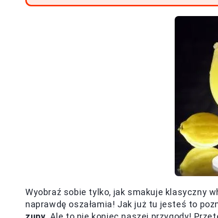
Wyobraź sobie tylko, jak smakuje klasyczny wh
naprawdę oszałamia! Jak już tu jesteś to poz
zupy
. Ale to nie koniec naszej przygody! Prz