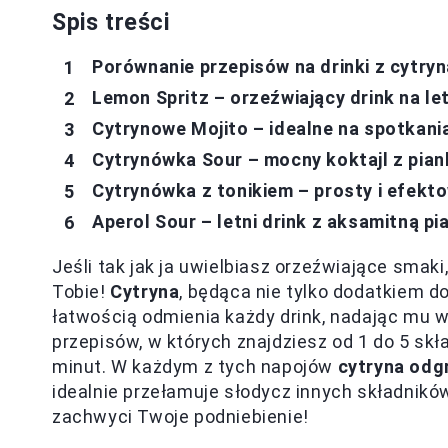
Spis treści
Porównanie przepisów na drinki z cytryn
Lemon Spritz – orzeźwiający drink na let
Cytrynowe Mojito – idealne na spotkani
Cytrynówka Sour – mocny koktajl z pian
Cytrynówka z tonikiem – prosty i efekt
Aperol Sour – letni drink z aksamitną pi
Jeśli tak jak ja uwielbiasz orzeźwiające smaki
Tobie!
Cytryna
, będąca nie tylko dodatkiem d
łatwością odmienia każdy drink, nadając mu w
przepisów, w których znajdziesz od 1 do 5 skł
minut. W każdym z tych napojów
cytryna odg
idealnie przełamuje słodycz innych składnikó
zachwyci Twoje podniebienie!