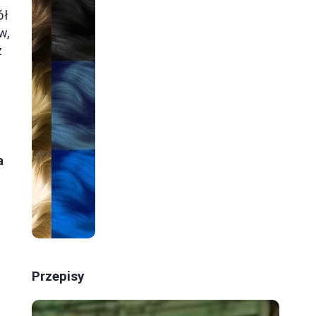
ół
w,
z
ę
a
Przepisy