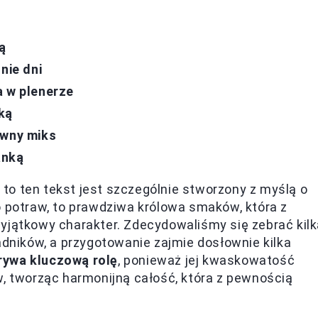
ą
nie dni
a w plenerze
ką
owny miks
anką
, to ten tekst jest szczególnie stworzony z myślą o
o potraw, to prawdziwa królowa smaków, która z
yjątkowy charakter. Zdecydowaliśmy się zebrać kil
adników, a przygotowanie zajmie dosłownie kilka
rywa kluczową rolę
, ponieważ jej kwaskowatość
w, tworząc harmonijną całość, która z pewnością