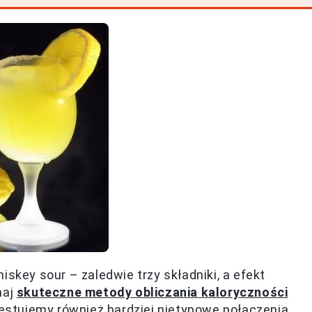
iskey sour – zaledwie trzy składniki, a efekt
naj
skuteczne metody obliczania kaloryczności
etestujemy również bardziej nietypowe połączenia,