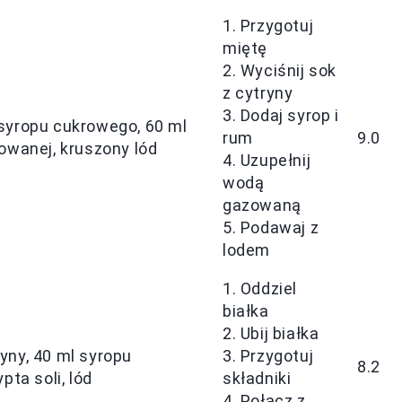
1. Przygotuj
miętę
2. Wyciśnij sok
z cytryny
3. Dodaj syrop i
l syropu cukrowego, 60 ml
rum
9.0
owanej, kruszony lód
4. Uzupełnij
wodą
gazowaną
5. Podawaj z
lodem
1. Oddziel
białka
2. Ubij białka
ryny, 40 ml syropu
3. Przygotuj
8.2
ta soli, lód
składniki
4. Połącz z