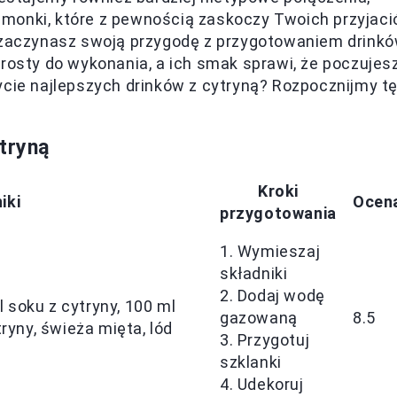
 limonki, które z pewnością zaskoczy Twoich przyjaci
o zaczynasz swoją przygodę z przygotowaniem drinkó
prosty do wykonania, a ich smak sprawi, że poczujes
ycie najlepszych drinków z cytryną? Rozpocznijmy t
tryną
Kroki
iki
Ocen
przygotowania
1. Wymieszaj
składniki
2. Dodaj wodę
 soku z cytryny, 100 ml
gazowaną
8.5
tryny, świeża mięta, lód
3. Przygotuj
szklanki
4. Udekoruj