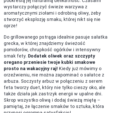
podkreślą jej naturalną delikatność. Czasami
wystarczy połączyć świeże warzywa z
aromatycznymi ziołami i odrobiną oliwy, żeby
stworzyć eksplozję smaku, której nikt się nie
oprze!
Do grillowanego pstrąga idealnie pasuje sałatka
grecka, w której znajdziemy świeżość
pomidorów, chrupkość ogórków i intensywny
smak fety.
Dodatek oliwek oraz szczypty
oregano przeniesie twoje kubki smakowe
prosto na wakacyjny raj!
Kiedy już mówimy o
orzeźwieniu, nie można zapominać o sałatce z
arbuza. Soczysty arbuz w połączeniu z serem
feta tworzy duet, który nie tylko cieszy oko, ale
także działa jak zastrzyk energii w upalne dni.
Skrop wszystko oliwą i dodaj świeżą miętę –
pamiętaj, że łączenie smaków to sztuka, która
przynosi ogromną satysfakcję!