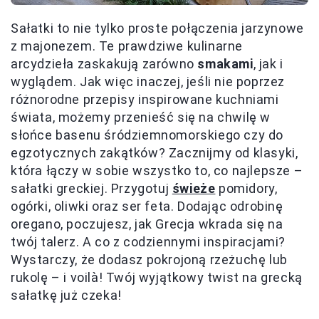
Sałatki to nie tylko proste połączenia jarzynowe
z majonezem. Te prawdziwe kulinarne
arcydzieła zaskakują zarówno
smakami
, jak i
wyglądem. Jak więc inaczej, jeśli nie poprzez
różnorodne przepisy inspirowane kuchniami
świata, możemy przenieść się na chwilę w
słońce basenu śródziemnomorskiego czy do
egzotycznych zakątków? Zacznijmy od klasyki,
która łączy w sobie wszystko to, co najlepsze –
sałatki greckiej. Przygotuj
świeże
pomidory,
ogórki, oliwki oraz ser feta. Dodając odrobinę
oregano, poczujesz, jak Grecja wkrada się na
twój talerz. A co z codziennymi inspiracjami?
Wystarczy, że dodasz pokrojoną rzeżuchę lub
rukolę – i voilà! Twój wyjątkowy twist na grecką
sałatkę już czeka!