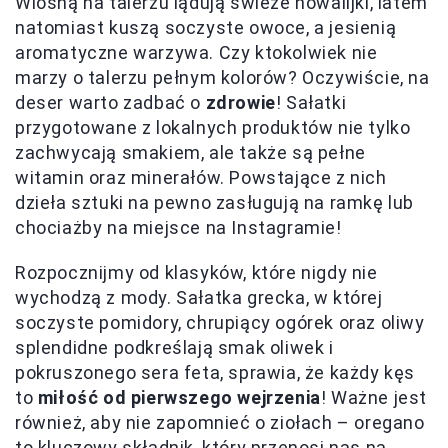
Wiosną na talerzu lądują świeże nowalijki, latem
natomiast kuszą soczyste owoce, a jesienią
aromatyczne warzywa. Czy ktokolwiek nie
marzy o talerzu pełnym kolorów? Oczywiście, na
deser warto zadbać o
zdrowie
! Sałatki
przygotowane z lokalnych produktów nie tylko
zachwycają smakiem, ale także są pełne
witamin oraz minerałów. Powstające z nich
dzieła sztuki na pewno zasługują na ramkę lub
chociażby na miejsce na Instagramie!
Rozpocznijmy od klasyków, które nigdy nie
wychodzą z mody. Sałatka grecka, w której
soczyste pomidory, chrupiący ogórek oraz oliwy
splendidne podkreślają smak oliwek i
pokruszonego sera feta, sprawia, że każdy kęs
to
miłość od pierwszego wejrzenia
! Ważne jest
również, aby nie zapomnieć o ziołach – oregano
to kluczowy składnik, który przenosi nas na