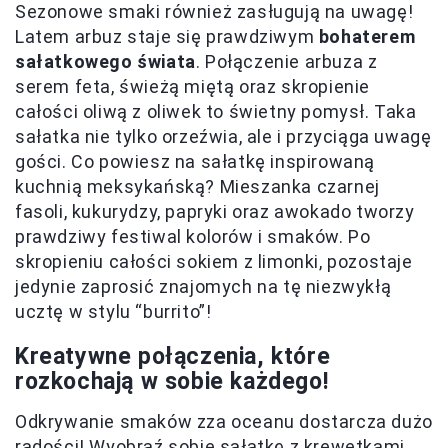
Sezonowe smaki również zasługują na uwagę!
Latem arbuz staje się prawdziwym
bohaterem
sałatkowego świata
. Połączenie arbuza z
serem feta, świeżą miętą oraz skropienie
całości oliwą z oliwek to świetny pomysł. Taka
sałatka nie tylko orzeźwia, ale i przyciąga uwagę
gości. Co powiesz na sałatkę inspirowaną
kuchnią meksykańską? Mieszanka czarnej
fasoli, kukurydzy, papryki oraz awokado tworzy
prawdziwy festiwal kolorów i smaków. Po
skropieniu całości sokiem z limonki, pozostaje
jedynie zaprosić znajomych na tę niezwykłą
ucztę w stylu “burrito”!
Kreatywne połączenia, które
rozkochają w sobie każdego!
Odkrywanie smaków zza oceanu dostarcza dużo
radości! Wyobraź sobie sałatkę z krewetkami,