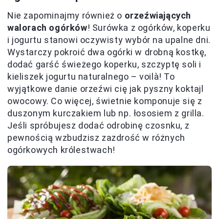
Nie zapominajmy również o
orzeźwiających
walorach ogórków
! Surówka z ogórków, koperku
i jogurtu stanowi oczywisty wybór na upalne dni.
Wystarczy pokroić dwa ogórki w drobną kostkę,
dodać garść świeżego koperku, szczyptę soli i
kieliszek jogurtu naturalnego – voilà! To
wyjątkowe danie orzeźwi cię jak pyszny koktajl
owocowy. Co więcej, świetnie komponuje się z
duszonym kurczakiem lub np. łososiem z grilla.
Jeśli spróbujesz dodać odrobinę czosnku, z
pewnością wzbudzisz zazdrość w różnych
ogórkowych królestwach!