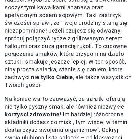
soczystymi kawałkami ananasa oraz
apetycznym sosem sojowym. Taki zastrzyk
świeżości sprawi, że Twoje urodziny staną się
niezapomniane! Jeżeli czujesz się odważny,
spróbuj połączyć rydze z grillowanym serem
halloumi oraz dużą garścią rukoli. To cudowne
połączenie smaków, które przypomina dzieło
sztuki i smakuje jeszcze lepiej. W ten sposób,
niby prosta sałatka, stanie się daniem, które
zachwyci
nie tylko Ciebie
, ale także wszystkich
Twoich gości!
Na koniec warto zauważyć, że sałatki oferują
nie tylko pyszny smak, ale również niezwykłe
korzyści zdrowotne
! Im bardziej różnorodne
składniki dodasz do miski, tym więcej witamin
dostarczysz swojemu organizmowi. Odkryj
swoją ulubioną listę sałatek – od klasycznej