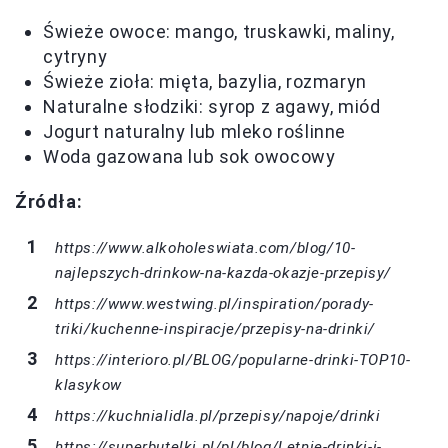
Świeże owoce: mango, truskawki, maliny,
cytryny
Świeże zioła: mięta, bazylia, rozmaryn
Naturalne słodziki: syrop z agawy, miód
Jogurt naturalny lub mleko roślinne
Woda gazowana lub sok owocowy
Źródła:
https://www.alkoholeswiata.com/blog/10-
najlepszych-drinkow-na-kazda-okazje-przepisy/
https://www.westwing.pl/inspiration/porady-
triki/kuchenne-inspiracje/przepisy-na-drinki/
https://interioro.pl/BLOG/popularne-drinki-TOP10-
klasykow
https://kuchnialidla.pl/przepisy/napoje/drinki
https://superbutelki.pl/pl/blog/Letnie-drinki-i-