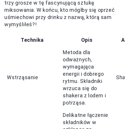
trzy grosze w tę fascynującą sztukę
miksowania. W końcu, kto mógłby się oprzeć
uśmiechowi przy drinku z nazwą, którą sam
wymyśliłeś?!
Technika
Opis
Ak
Metoda dla
odważnych,
wymagająca
energii i dobrego
Wstrząsanie
Shak
rytmu. Składniki
wrzuca się do
shakera z lodem i
potrząsa.
Delikatne łączenie
składników w