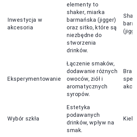
elementy to
shaker, miarka
Shake
Inwestycja w
barmańska (jigger)
barm
akcesoria
oraz sitko, które są
(jigge
niezbędne do
stworzenia
drinków.
Łączenie smaków,
dodawanie różnych
Brak
Eksperymentowanie
owoców, ziół i
spec
aromatycznych
akce
syropów.
Estetyka
podawanych
Wybór szkła
Kieli
drinków, wpływ na
smak.