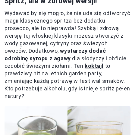
Spritz, ale w zdrowej wersji!
Wydawać by się mogło, że nie uda się odtworzyć
magii klasycznego spritza bez dodatku
prosecco, ale to nieprawda! Szybką i zdrową
wersję tej włoskiej klasyki możesz stworzyć z
wody gazowanej, cytryny oraz świeżych
owoców. Dodatkowo,
wystarczy dodać
odrobinę syropu z agawy
dla słodyczy i obficie
ozdobić świeżymi ziołami. Ten
koktajl
to
prawdziwy hit na letnich garden party,
zmieniając każdą potrawę w festiwal smaków.
Kto potrzebuje alkoholu, gdy istnieje spritz pełen
natury?