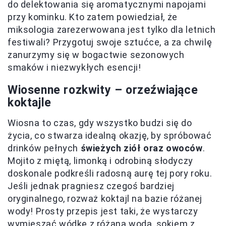
do delektowania się aromatycznymi napojami
przy kominku. Kto zatem powiedział, że
miksologia zarezerwowana jest tylko dla letnich
festiwali? Przygotuj swoje sztućce, a za chwilę
zanurzymy się w bogactwie sezonowych
smaków i niezwykłych esencji!
Wiosenne rozkwity – orzeźwiające
koktajle
Wiosna to czas, gdy wszystko budzi się do
życia, co stwarza idealną okazję, by spróbować
drinków pełnych
świeżych ziół oraz owoców
.
Mojito z miętą, limonką i odrobiną słodyczy
doskonale podkreśli radosną aurę tej pory roku.
Jeśli jednak pragniesz czegoś bardziej
oryginalnego, rozważ koktajl na bazie różanej
wody! Prosty przepis jest taki, że wystarczy
wymieszać wódkę z różaną wodą, sokiem z