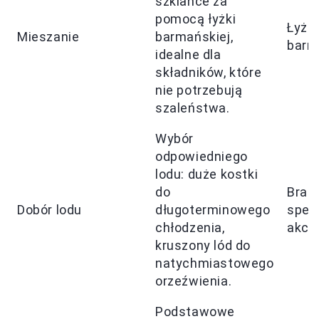
szklance za
pomocą łyżki
Łyżk
Mieszanie
barmańskiej,
barm
idealne dla
składników, które
nie potrzebują
szaleństwa.
Wybór
odpowiedniego
lodu: duże kostki
do
Brak
Dobór lodu
długoterminowego
spec
chłodzenia,
akce
kruszony lód do
natychmiastowego
orzeźwienia.
Podstawowe