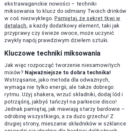
ekstrawaganckie nowości – techniki
miksowania to klucz do odmiany Twoich drinków
w coś niezwykłego.
Pamiętaj, że sekret tkwi w
detalach
, a każdy dodatkowy element, taki jak
przyprawy czy świeże owoce, może uczynić
zwykły napój prawdziwym dziełem sztuki.
Kluczowe techniki miksowania
Jak więc rozpocząć tworzenie niesamowitych
mixów?
Najważniejsze to dobra technika!
Wstrząsanie, jako metoda dla odważnych,
wymaga nie tylko energii, ale także dobrego
rytmu. Użyj shakera, wrzuć składniki, dodaj lód i
potrząśnij, jakbyś tańczył na parkiecie disco!
Jednak pamiętaj, jak mawiają starzy bardowie –
odrobinę wszystkiego, a za dużo grzechu! Z
drugiej strony, mieszanie składników w szklance
sprawdzi się idealnie dla bardziej delikatnych