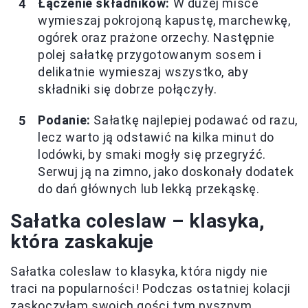
Łączenie składników:
W dużej misce
wymieszaj pokrojoną kapustę, marchewkę,
ogórek oraz prażone orzechy. Następnie
polej sałatkę przygotowanym sosem i
delikatnie wymieszaj wszystko, aby
składniki się dobrze połączyły.
Podanie:
Sałatkę najlepiej podawać od razu,
lecz warto ją odstawić na kilka minut do
lodówki, by smaki mogły się przegryźć.
Serwuj ją na zimno, jako doskonały dodatek
do dań głównych lub lekką przekąskę.
Sałatka coleslaw – klasyka,
która zaskakuje
Sałatka coleslaw to klasyka, która nigdy nie
traci na popularności! Podczas ostatniej kolacji
zaskoczyłam swoich gości tym pysznym