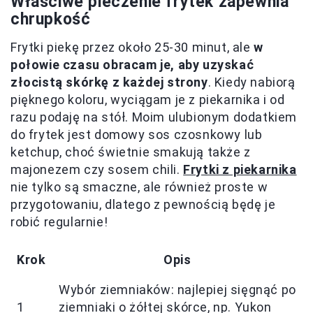
Właściwe pieczenie frytek zapewnia
chrupkość
Frytki piekę przez około 25-30 minut, ale
w
połowie czasu obracam je, aby uzyskać
złocistą skórkę z każdej strony
. Kiedy nabiorą
pięknego koloru, wyciągam je z piekarnika i od
razu podaję na stół. Moim ulubionym dodatkiem
do frytek jest domowy sos czosnkowy lub
ketchup, choć świetnie smakują także z
majonezem czy sosem chili.
Frytki z piekarnika
nie tylko są smaczne, ale również proste w
przygotowaniu, dlatego z pewnością będę je
robić regularnie!
Krok
Opis
Wybór ziemniaków: najlepiej sięgnąć po
1
ziemniaki o żółtej skórce, np. Yukon