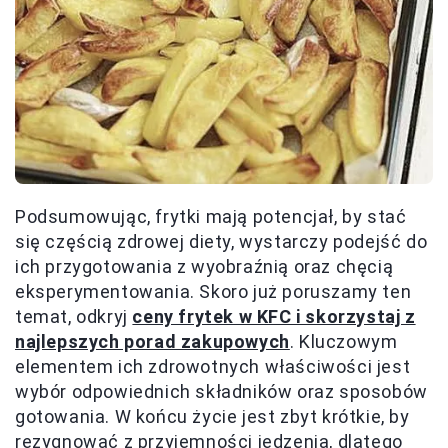
Podsumowując, frytki mają potencjał, by stać
się częścią zdrowej diety, wystarczy podejść do
ich przygotowania z wyobraźnią oraz chęcią
eksperymentowania. Skoro już poruszamy ten
temat, odkryj
ceny frytek w KFC i skorzystaj z
najlepszych porad zakupowych
. Kluczowym
elementem ich zdrowotnych właściwości jest
wybór odpowiednich składników oraz sposobów
gotowania. W końcu życie jest zbyt krótkie, by
rezygnować z przyjemności jedzenia, dlatego