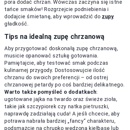
pora dodać chrzan. Wówczas zaczyna się istne
tańce smaków! Rozgrzejcie podniebienia i
dodajcie śmietanę, aby wprowadzić do
zupy
gładkość.
Tips na idealną zupę chrzanową
Aby przygotować doskonałą zupę chrzanową,
musicie opanować sztukę gotowania.
Pamiętajcie, aby testować smak podczas
kulinarnej przygody. Dostosowujcie ilość
chrzanu do swoich preferencji – od ostrej
chrzanowej petardy po coś bardziej delikatnego.
Warto także pomyśleć o dodatkach
:
ugotowane jajka na twardo oraz świeże zioła,
takie jak szczypiorek czy natka pietruszki,
naprawdę zadziałają cuda! A jeśli chcecie, aby
potrawa nabrała bardziej „fancy” charakteru,
podsmażcie na chrupko wędzoną kiełbasę lub