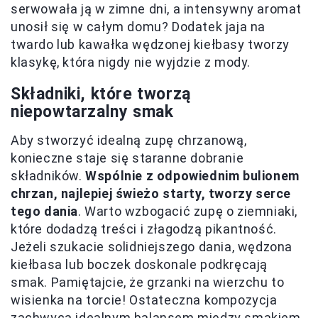
serwowała ją w zimne dni, a intensywny aromat
unosił się w całym domu? Dodatek jaja na
twardo lub kawałka wędzonej kiełbasy tworzy
klasykę, która nigdy nie wyjdzie z mody.
Składniki, które tworzą
niepowtarzalny smak
Aby stworzyć idealną zupę chrzanową,
konieczne staje się staranne dobranie
składników.
Wspólnie z odpowiednim bulionem
chrzan, najlepiej świeżo starty, tworzy serce
tego dania
. Warto wzbogacić zupę o ziemniaki,
które dodadzą treści i złagodzą pikantność.
Jeżeli szukacie solidniejszego dania, wędzona
kiełbasa lub boczek doskonale podkręcają
smak. Pamiętajcie, że grzanki na wierzchu to
wisienka na torcie! Ostateczna kompozycja
zachwyca idealnym balansem między smakiem