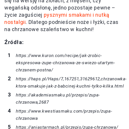
się na wersję na ziołach, z mięsem, czy
wegańską odsłonę, jedno pozostaje pewne –
życie zaguściej
pysznymi smakami i nutką
nostalgii
. Dlatego podnieście noże i łyżki, czas
na chrzanowe szaleństwo w kuchni!
Źródła:
https://www.kuron.com/recipe/jak-zrobic-
ekspresowa-zupe-chrzanowa-ze-swiezo-utartym-
chrzanem-postna/
https://haps.pl/Haps/7,167251,31629612,chrzanowka-
ktora-smakuje-jak-z-babcinej-kuchni-tylko-kilka.html
https://akademiasmaku.pl/przepis/zupa-
chrzanowa,2687
https://www.kwestiasmaku.com/przepis/zupa-
chrzanowa
https://aniastarmach.pl/przepis/zupa-chrzanowa/