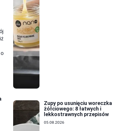
ój
iż
to
ż
!
a
Zupy po usunięciu woreczka
żółciowego: 8 łatwych i
lekkostrawnych przepisów
05.08.2026