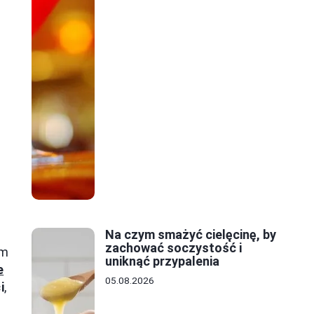
Na czym smażyć cielęcinę, by
zachować soczystość i
ym
uniknąć przypalenia
e
05.08.2026
i
,