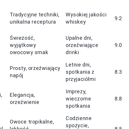
Tradycyjne techniki,
Wysokiej jakości
9.2
unikalna receptura
whiskey
Świeżość,
Upalne dni,
wyjątkowy
orzeźwiające
9.0
owocowy smak
drinki
Letnie dni,
Prosty, orzeźwiający
spotkania z
8.3
napój
przyjaciółmi
Imprezy,
,
Elegancja,
wieczorne
8.8
orzeźwienie
spotkania
Codzienne
Owoce tropikalne,
spożycie,
il
lekkość,
8.5