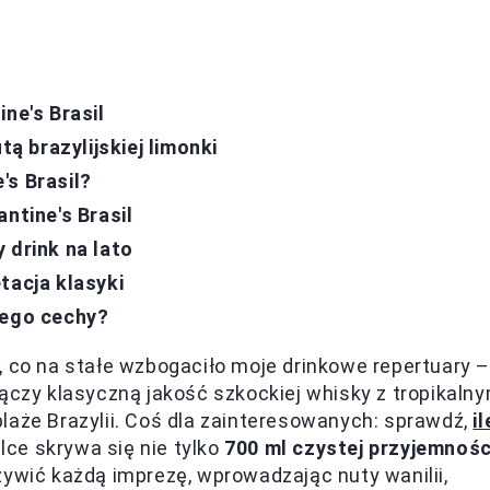
ne's Brasil
tą brazylijskiej limonki
's Brasil?
ntine's Brasil
 drink na lato
tacja klasyki
 jego cechy?
, co na stałe wzbogaciło moje drinkowe repertuary –
ączy klasyczną jakość szkockiej whisky z tropikaln
laże Brazylii. Coś dla zainteresowanych: sprawdź,
il
lce skrywa się nie tylko
700 ml czystej przyjemnośc
żywić każdą imprezę, wprowadzając nuty wanilii,