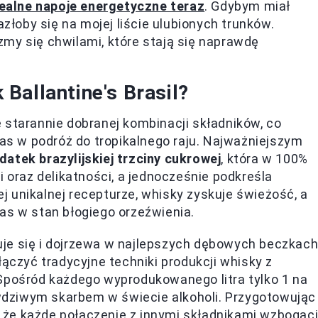
dealne napoje energetyczne teraz
. Gdybym miał
azłoby się na mojej liście ulubionych trunków.
my się chwilami, które stają się naprawdę
Ballantine's Brasil?
 starannie dobranej kombinacji składników, co
nas w podróż do tropikalnego raju. Najważniejszym
datek brazylijskiej trzciny cukrowej
, która w 100%
i oraz delikatności, a jednocześnie podkreśla
tej unikalnej recepturze, whisky zyskuje świeżość, a
as w stan błogiego orzeźwienia.
yluje się i dojrzewa w najlepszych dębowych beczkac
łączyć tradycyjne techniki produkcji whisky z
ośród każdego wyprodukowanego litra tylko 1 na
rawdziwym skarbem w świecie alkoholi. Przygotowując
i, że każde połączenie z innymi składnikami wzbogac