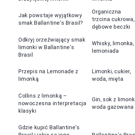
Organiczna
Jak powstaje wyjątkowy
trzcina cukrowa,
smak Ballantine's Brasil?
dębowe beczki
Odkryj orzeźwiający smak
Whisky, limonka,
limonki w Ballantine's
lemoniada
Brasil
Przepis na Lemonade z
Limonki, cukier,
limonką
woda, mięta
Collins z limonką –
Gin, sok z limonki
nowoczesna interpretacja
woda gazowana
klasyki
Gdzie kupić Ballantine's
Brasil i jakie są jego
Ballantine's Bras