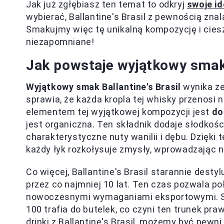
Jak już zgłębiasz ten temat to odkryj
swoje i
wybierać, Ballantine's Brasil z pewnością znal
Smakujmy więc tę unikalną kompozycję i ciesz
niezapomniane!
Jak powstaje wyjątkowy smak 
Wyjątkowy smak Ballantine's Brasil
wynika ze
sprawia, że każda kropla tej whisky przenosi 
elementem tej wyjątkowej kompozycji jest
do
jest organiczna. Ten składnik dodaje słodkośc
charakterystyczne nuty wanilii i dębu. Dzięki 
każdy łyk rozkołysuje zmysły, wprowadzając n
Co więcej, Ballantine's Brasil starannie dest
przez co najmniej 10 lat. Ten czas pozwala po
nowoczesnymi wymaganiami eksportowymi. Sp
100 trafia do butelek, co czyni ten trunek p
drinki z Ballantine's Brasil, możemy być pewn