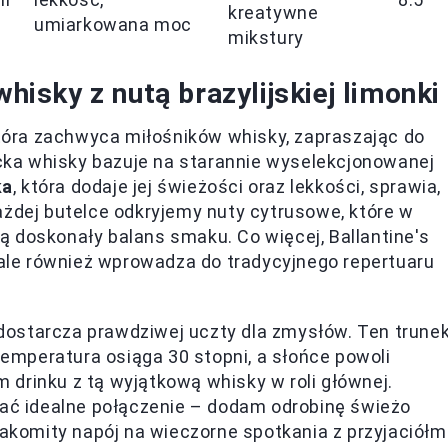
kreatywne
umiarkowana moc
mikstury
whisky z nutą brazylijskiej limonki
 która zachwyca miłośników whisky, zapraszając do
kocka whisky bazuje na starannie wyselekcjonowanej
ka
, która dodaje jej świeżości oraz lekkości, sprawia,
ażdej butelce odkryjemy nuty cytrusowe, które w
 doskonały balans smaku. Co więcej, Ballantine's
, ale również wprowadza do tradycyjnego repertuaru
k dostarcza prawdziwej uczty dla zmysłów. Ten trune
 temperatura osiąga 30 stopni, a słońce powoli
drinku z tą wyjątkową whisky w roli głównej.
kać idealne połączenie – dodam odrobinę świeżo
nakomity napój na wieczorne spotkania z przyjaciółmi