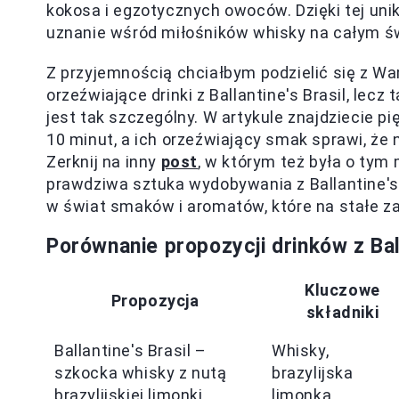
kokosa i egzotycznych owoców. Dzięki tej unik
uznanie wśród miłośników whisky na całym św
Z przyjemnością chciałbym podzielić się z Wa
orzeźwiające drinki z Ballantine's Brasil, lecz
jest tak szczególny. W artykule znajdziecie pi
10 minut, a ich orzeźwiający smak sprawi, że 
Zerknij na inny
post
, w którym też była o tym 
prawdziwa sztuka wydobywania z Ballantine's B
w świat smaków i aromatów, które na stałe za
Porównanie propozycji drinków z Ball
Kluczowe
Propozycja
składniki
Ballantine's Brasil –
Whisky,
szkocka whisky z nutą
brazylijska
brazylijskiej limonki
limonka