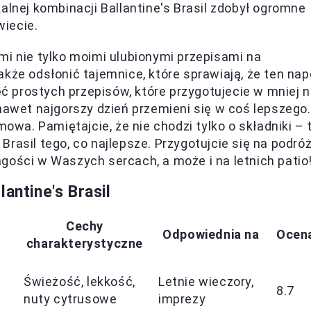
alnej kombinacji Ballantine's Brasil zdobył ogromne
iecie.
mi nie tylko moimi ulubionymi przepisami na
 także odsłonić tajemnice, które sprawiają, że ten nap
ęć prostych przepisów, które przygotujecie w mniej n
nawet najgorszy dzień przemieni się w coś lepszego.
mowa. Pamiętajcie, że nie chodzi tylko o składniki – 
rasil tego, co najlepsze. Przygotujcie się na podró
gości w Waszych sercach, a może i na letnich patio
antine's Brasil
Cechy
Odpowiednia na
Ocen
charakterystyczne
Świeżość, lekkość,
Letnie wieczory,
8.7
nuty cytrusowe
imprezy