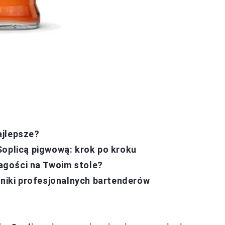
ajlepsze?
Soplicą pigwową: krok po kroku
agości na Twoim stole?
jniki profesjonalnych bartenderów