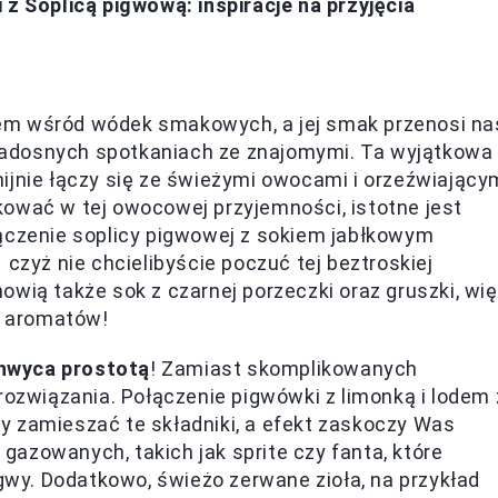
z Soplicą pigwową: inspiracje na przyjęcia
em wśród wódek smakowych, a jej smak przenosi na
a radosnych spotkaniach ze znajomymi. Ta wyjątkowa
nijnie łączy się ze świeżymi owocami i orzeźwiający
kować w tej owocowej przyjemności, istotne jest
łączenie soplicy pigwowej z sokiem jabłkowym
 czyż nie chcielibyście poczuć tej beztroskiej
owią także sok z czarnej porzeczki oraz gruszki, wi
h aromatów!
hwyca prostotą
! Zamiast skomplikowanych
rozwiązania. Połączenie pigwówki z limonką i lodem 
y zamieszać te składniki, a efekt zaskoczy Was
azowanych, takich jak sprite czy fanta, które
y. Dodatkowo, świeżo zerwane zioła, na przykład