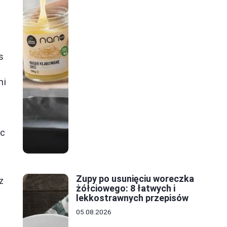
s
mi
ęc
Zupy po usunięciu woreczka
z
żółciowego: 8 łatwych i
lekkostrawnych przepisów
05.08.2026