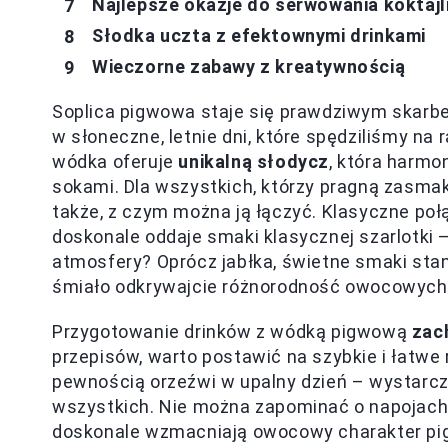
Najlepsze okazje do serwowania koktajli 
Słodka uczta z efektownymi drinkami
Wieczorne zabawy z kreatywnością
Soplica pigwowa staje się prawdziwym skarb
w słoneczne, letnie dni, które spędziliśmy n
wódka oferuje
unikalną słodycz
, która harmo
sokami. Dla wszystkich, którzy pragną zasma
także, z czym można ją łączyć. Klasyczne po
doskonale oddaje smaki klasycznej szarlotki –
atmosfery? Oprócz jabłka, świetne smaki stan
śmiało odkrywajcie różnorodność owocowyc
Przygotowanie drinków z wódką pigwową
zac
przepisów, warto postawić na szybkie i łatwe 
pewnością orzeźwi w upalny dzień – wystarcz
wszystkich. Nie można zapominać o napojach g
doskonale wzmacniają owocowy charakter pigw