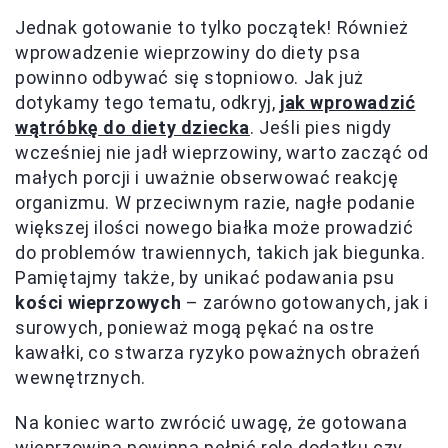
Jednak gotowanie to tylko początek! Również
wprowadzenie wieprzowiny do diety psa
powinno odbywać się stopniowo. Jak już
dotykamy tego tematu, odkryj,
jak wprowadzić
wątróbkę do diety dziecka
. Jeśli pies nigdy
wcześniej nie jadł wieprzowiny, warto zacząć od
małych porcji i uważnie obserwować reakcję
organizmu. W przeciwnym razie, nagłe podanie
większej ilości nowego białka może prowadzić
do problemów trawiennych, takich jak biegunka.
Pamiętajmy także, by unikać podawania psu
kości wieprzowych
– zarówno gotowanych, jak i
surowych, ponieważ mogą pękać na ostre
kawałki, co stwarza ryzyko poważnych obrażeń
wewnętrznych.
Na koniec warto zwrócić uwagę, że gotowana
wieprzowina powinna pełnić rolę dodatku czy