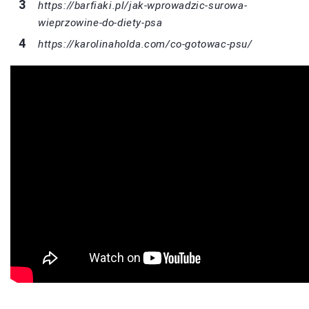
https://barfiaki.pl/jak-wprowadzic-surowa-
wieprzowine-do-diety-psa
https://karolinaholda.com/co-gotowac-psu/