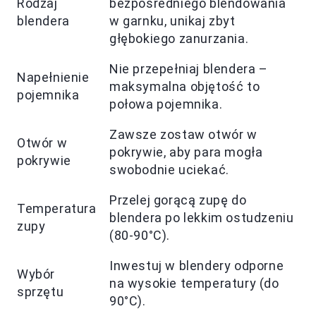
Rodzaj
bezpośredniego blendowania
blendera
w garnku, unikaj zbyt
głębokiego zanurzania.
Nie przepełniaj blendera –
Napełnienie
maksymalna objętość to
pojemnika
połowa pojemnika.
Zawsze zostaw otwór w
Otwór w
pokrywie, aby para mogła
pokrywie
swobodnie uciekać.
Przelej gorącą zupę do
Temperatura
blendera po lekkim ostudzeniu
zupy
(80-90°C).
Inwestuj w blendery odporne
Wybór
na wysokie temperatury (do
sprzętu
90°C).