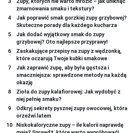
Zupy, których nie warto mrozić – jak uniknąć
zmarnowania smaku i tekstury?
Jak poprawić smak gorzkiej zupy grzybowej?
Skuteczne porady dla każdego kucharza
Jak dodać wyjątkowy smak do zupy
grzybowej? Oto najlepsze przyprawy!
Zaskakujące przepisy na zupy z wędzonką,
które oczarują Twoje kubki smakowe
Jak zaprawić zupę, aby była gęstsza i
smaczniejsza: sprawdzone metody na każdą
okazję
Zioła do zupy kalafiorowej: Jak wydobyć z
niej pełnię smaku?
Odkryj sekrety pysznej zupy owocowej, która
orzeźwi latem
Niskokaloryczne zupy – ile kalorii naprawdę
mają? Sprawdź, które warto wypróbować!