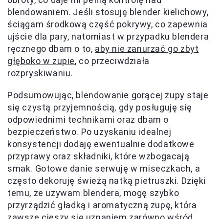
blendowaniem. Jeśli stosuję blender kielichowy,
ściągam środkową część pokrywy, co zapewnia
ujście dla pary, natomiast w przypadku blendera
ręcznego dbam o to,
aby nie zanurzać go zbyt
głęboko w zupie
, co przeciwdziała
rozpryskiwaniu.
Podsumowując, blendowanie gorącej zupy staje
się czystą przyjemnością, gdy posługuję się
odpowiednimi technikami oraz dbam o
bezpieczeństwo. Po uzyskaniu idealnej
konsystencji dodaję ewentualnie dodatkowe
przyprawy oraz składniki, które wzbogacają
smak. Gotowe danie serwuję w miseczkach, a
często dekoruję świeżą natką pietruszki. Dzięki
temu, że używam blendera, mogę szybko
przyrządzić gładką i aromatyczną zupę, która
zawsze cieszy się uznaniem zarówno wśród