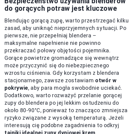
Bezpieczeństwo używania blenderów
do gorących potraw jest kluczowe
Blendując gorącą zupę, warto przestrzegać kilku
zasad, aby uniknąć nieprzyjemnych sytuacji. Po
pierwsze, nie przepełniaj blendera –
maksymalne napełnienie nie powinno
przekraczać połowy objętości pojemnika.
Gorące powietrze gromadzące się wewnątrz
może przyczynić się do niebezpiecznego
wzrostu ciśnienia. Gdy korzystam z blendera
stacjonarnego, zawsze zostawiam
otwór w
pokrywie
, aby para mogła swobodnie uciekać.
Dodatkowo, warto rozważyć przelanie gorącej
zupy do blendera po jej lekkim ostudzeniu do
około 80-90°C, ponieważ to znacząco zmniejsza
ryzyko związane z wysoką temperaturą. Jeżeli
interesują cię podobne zagadnienia to odkryj
tajniki idealnej zupy dyniowej krem
.