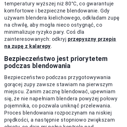
temperatury wyższej niż 80°C, co gwarantuje
komfortowe i bezpieczne blendowanie. Gdy
używam blendera kielichowego, odkładam zupę
na chwilę, aby mogła nieco ostygnąć, co
minimalizuje ryzyko pary. Coś dla
zainteresowanych: odkryj
przepyszny przepis
na zupę z kalarepy
.
Bezpieczeństwo jest priorytetem
podczas blendowania
Bezpieczeństwo podczas przygotowywania
gorącej zupy zawsze stawiam na pierwszym
miejscu. Zanim zacznę blendować, upewniam
się, że nie napełniam blendera powyżej połowy
pojemnika, co pozwala uniknąć przelewania.
Proces blendowania rozpoczynam na niskiej
prędkości, a następnie stopniowo zwiększam
obroty, co daje mi pełną kontrolę nad