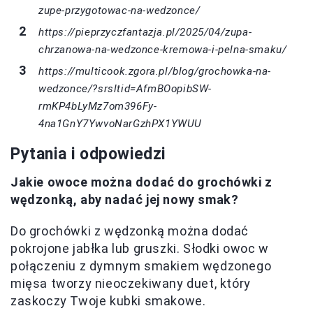
zupe-przygotowac-na-wedzonce/
https://pieprzyczfantazja.pl/2025/04/zupa-
chrzanowa-na-wedzonce-kremowa-i-pelna-smaku/
https://multicook.zgora.pl/blog/grochowka-na-
wedzonce/?srsltid=AfmBOopibSW-
rmKP4bLyMz7om396Fy-
4na1GnY7YwvoNarGzhPX1YWUU
Pytania i odpowiedzi
Jakie owoce można dodać do grochówki z
wędzonką, aby nadać jej nowy smak?
Do grochówki z wędzonką można dodać
pokrojone jabłka lub gruszki. Słodki owoc w
połączeniu z dymnym smakiem wędzonego
mięsa tworzy nieoczekiwany duet, który
zaskoczy Twoje kubki smakowe.