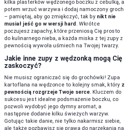
kilka plasterków wędzonego boczku z cebulką, a
potem wrzuć warzywa i dodaj namoczony groch
– pamiętaj, aby go zmiękczyć, tak by
nikt nie
musiał jeść go w wersji hard
. Wkrótce
poczujesz zapachy, które przeniosą Cię prosto
do kulinarnego nieba, a każda miska z tej zupy z
pewnością wywoła uśmiech na Twojej twarzy.
Jakie inne zupy z wędzonką mogą Cię
zaskoczyć?
Nie musisz ograniczać się do grochówki! Zupa
kartoflana na wędzonce to kolejny smak, który
z
pewnością rozgrzeje Twoje serce
. Kluczem do
sukcesu jest idealne podsmażenie boczku, co
pozwoli wydobyć jego dymny aromat, a
następnie dodanie kilku świeżych warzyw.
Gotując takie danie, nie tylko nakarmisz siebie,
ale także pozbawisz się prawa do narzekania na