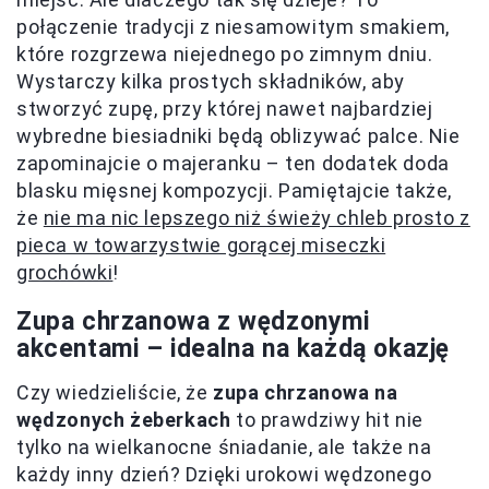
połączenie tradycji z niesamowitym smakiem,
które rozgrzewa niejednego po zimnym dniu.
Wystarczy kilka prostych składników, aby
stworzyć zupę, przy której nawet najbardziej
wybredne biesiadniki będą oblizywać palce. Nie
zapominajcie o majeranku – ten dodatek doda
blasku mięsnej kompozycji. Pamiętajcie także,
że
nie ma nic lepszego niż świeży chleb prosto z
pieca w towarzystwie gorącej miseczki
grochówki
!
Zupa chrzanowa z wędzonymi
akcentami – idealna na każdą okazję
Czy wiedzieliście, że
zupa chrzanowa na
wędzonych żeberkach
to prawdziwy hit nie
tylko na wielkanocne śniadanie, ale także na
każdy inny dzień? Dzięki urokowi wędzonego