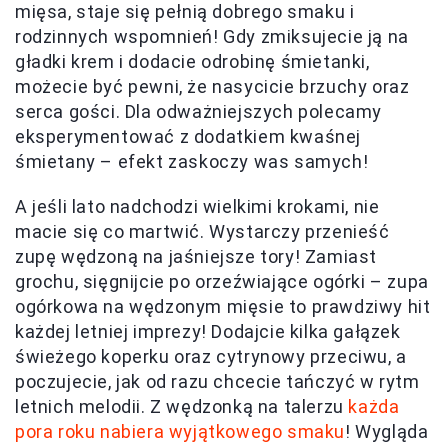
mięsa, staje się pełnią dobrego smaku i
rodzinnych wspomnień! Gdy zmiksujecie ją na
gładki krem i dodacie odrobinę śmietanki,
możecie być pewni, że nasycicie brzuchy oraz
serca gości. Dla odważniejszych polecamy
eksperymentować z dodatkiem kwaśnej
śmietany – efekt zaskoczy was samych!
A jeśli lato nadchodzi wielkimi krokami, nie
macie się co martwić. Wystarczy przenieść
zupę wędzoną na jaśniejsze tory! Zamiast
grochu, sięgnijcie po orzeźwiające ogórki – zupa
ogórkowa na wędzonym mięsie to prawdziwy hit
każdej letniej imprezy! Dodajcie kilka gałązek
świeżego koperku oraz cytrynowy przeciwu, a
poczujecie, jak od razu chcecie tańczyć w rytm
letnich melodii. Z wędzonką na talerzu
każda
pora roku nabiera wyjątkowego smaku
! Wygląda