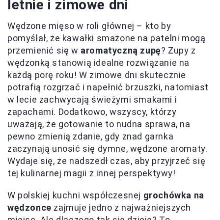
letnie i zimowe dni
Wędzone mięso w roli głównej – kto by
pomyślał, że kawałki smażone na patelni mogą
przemienić się w
aromatyczną zupę
? Zupy z
wędzonką stanowią idealne rozwiązanie na
każdą porę roku! W zimowe dni skutecznie
potrafią rozgrzać i napełnić brzuszki, natomiast
w lecie zachwycają świeżymi smakami i
zapachami. Dodatkowo, wszyscy, którzy
uważają, że gotowanie to nudna sprawa, na
pewno zmienią zdanie, gdy znad garnka
zaczynają unosić się dymne, wędzone aromaty.
Wydaje się, że nadszedł czas, aby przyjrzeć się
tej kulinarnej magii z innej perspektywy!
W polskiej kuchni współczesnej
grochówka na
wędzonce
zajmuje jedno z najważniejszych
miejsc. Ale dlaczego tak się dzieje? To