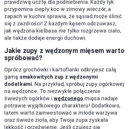
prawdziwą ucztę dla podniebienia. Każdy łyk
przypomina ciepły koc w zimowy wieczór, a
zapach w kuchni sprawia, że sąsiad może ślinić
się z zazdrości! Z każdym kęsem odczuwasz,
jak wędzona kiełbasa nie tylko rozgrzewa ciało,
ale także dodaje energii duchowi.
Jakie zupy z wędzonym mięsem warto
spróbować?
Oprócz grochówki i kartoflanki odkryjesz całą
gamę
smakowitych zup z wędzonymi
dodatkami
. Na przykład, spróbuj zupy ogórkowej
na wędzonce. To niezwykłe połączenie
świeżych ogórków i
wędzonego
mięsa nadaje
potrawie wyjątkowego charakteru! Dodatkowo,
latem warto zainwestować w młode warzywa
oraz świeże zioła, aby Twoja zupa zyskała
lekkość i orzeźwienie. Jeśli czujesz się