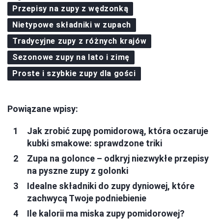
Przepisy na zupy z wędzonką
Nietypowe składniki w zupach
Tradycyjne zupy z różnych krajów
Sezonowe zupy na lato i zimę
Proste i szybkie zupy dla gości
Powiązane wpisy:
Jak zrobić zupę pomidorową, która oczaruje
kubki smakowe: sprawdzone triki
Zupa na golonce – odkryj niezwykłe przepisy
na pyszne zupy z golonki
Idealne składniki do zupy dyniowej, które
zachwycą Twoje podniebienie
Ile kalorii ma miska zupy pomidorowej?