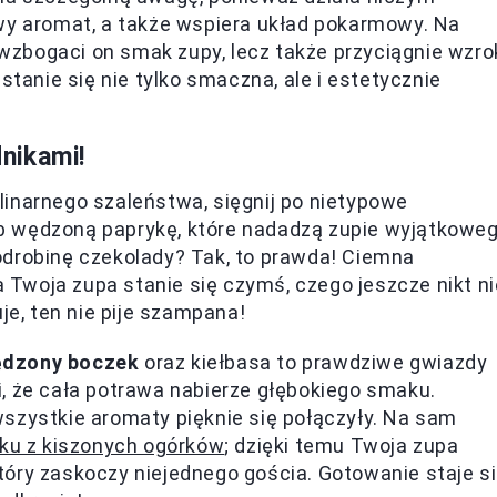
owy aromat, a także wspiera układ pokarmowy. Na
o wzbogaci on smak zupy, lecz także przyciągnie wzro
stanie się nie tylko smaczna, ale i estetycznie
nikami!
inarnego szaleństwa, sięgnij po nietypowe
b wędzoną paprykę, które nadadzą zupie wyjątkowe
odrobinę czekolady? Tak, to prawda! Ciemna
Twoja zupa stanie się czymś, czego jeszcze nikt ni
je, ten nie pije szampana!
dzony boczek
oraz kiełbasa to prawdziwe gwiazdy
, że cała potrawa nabierze głębokiego smaku.
szystkie aromaty pięknie się połączyły. Na sam
ku z kiszonych ogórków
; dzięki temu Twoja zupa
óry zaskoczy niejednego gościa. Gotowanie staje s