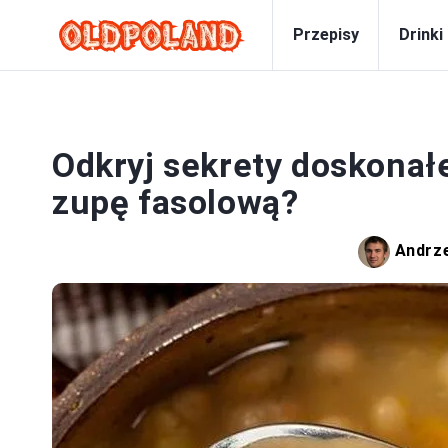
Przepisy
Drinki
Odkryj sekrety doskona
zupę fasolową?
Andrz