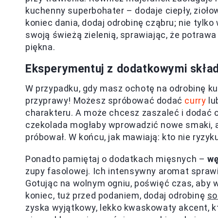
kuchenny superbohater – dodaje ciepły, zioł
koniec dania, dodaj odrobinę cząbru; nie tylk
swoją świeżą zielenią, sprawiając, że potrawa 
piękna.
Eksperymentuj z dodatkowymi skład
W przypadku, gdy masz ochotę na odrobinę kul
przyprawy! Możesz spróbować dodać
curry
lu
charakteru. A może chcesz zaszaleć i dodać 
czekolada mogłaby wprowadzić nowe smaki, a 
próbował. W końcu, jak mawiają: kto nie ryzyku
Ponadto pamiętaj o dodatkach mięsnych –
wę
zupy fasolowej. Ich intensywny aromat sprawi
Gotując na wolnym ogniu, poświęć czas, aby w
koniec, tuż przed podaniem, dodaj odrobinę
so
zyska wyjątkowy, lekko kwaskowaty akcent, kt