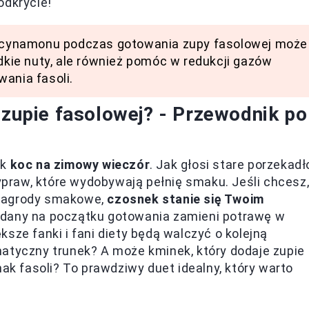
odkrycie!
ki cynamonu podczas gotowania zupy fasolowej może
odkie nuty, ale również pomóc w redukcji gazów
ania fasoli.
 zupie fasolowej? - Przewodnik po
ak
koc na zimowy wieczór
. Jak głosi stare porzekadł
raw, które wydobywają pełnię smaku. Jeśli chcesz
 nagrody smakowe,
czosnek stanie się Twoim
odany na początku gotowania zamieni potrawę w
sze fanki i fani diety będą walczyć o kolejną
matyczny trunek? A może kminek, który dodaje zupie
mak fasoli? To prawdziwy duet idealny, który warto