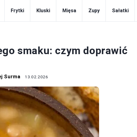
Frytki
Kluski
Mięsa
Zupy
Sałatki
ZUPY
łego smaku: czym doprawić
ej Surma
13.02.2026