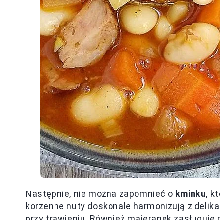
Następnie, nie można zapomnieć o
kminku
, k
korzenne nuty doskonale harmonizują z deli
przy trawieniu. Również majeranek zasługuje