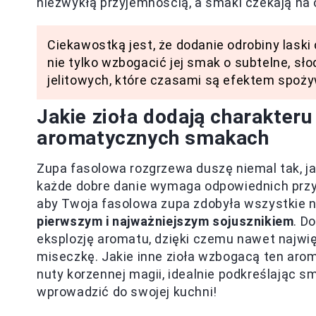
niezwykłą przyjemnością, a smaki czekają na 
Ciekawostką jest, że dodanie odrobiny las
nie tylko wzbogacić jej smak o subtelne, sł
jelitowych, które czasami są efektem spożyw
Jakie zioła dodają charakteru
aromatycznych smakach
Zupa fasolowa rozgrzewa duszę niemal tak, j
każde dobre danie wymaga odpowiednich przyp
aby Twoja fasolowa zupa zdobyła wszystkie
pierwszym i najważniejszym sojusznikiem
. D
eksplozję aromatu, dzięki czemu nawet najwięk
miseczkę. Jakie inne zioła wzbogacą ten aro
nuty korzennej magii, idealnie podkreślając s
wprowadzić do swojej kuchni!