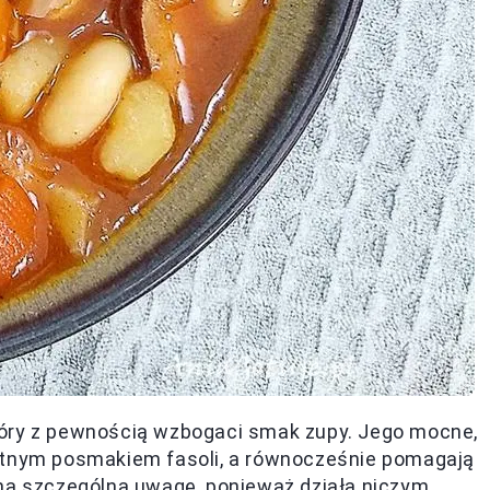
tóry z pewnością wzbogaci smak zupy. Jego mocne,
katnym posmakiem fasoli, a równocześnie pomagają
 na szczególną uwagę, ponieważ działa niczym