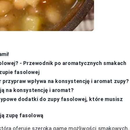
ami!
asolowej? - Przewodnik po aromatycznych smakach
zupie fasolowej
r przypraw wpływa na konsystencję i aromat zupy?
ją na konsystencję i aromat?
etypowe dodatki do zupy fasolowej, które musisz
ją zupę fasolową
 która oferuje szeroką gamę możliwości smakowych.