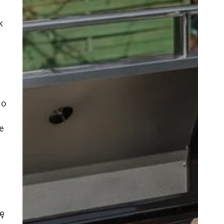
k
go
e
ię