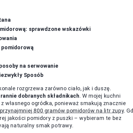
tana
omidorową: sprawdzone wskazówki
towania
ę pomidorową
sposoby na serwowanie
iezwykły Sposób
ale rozgrzewa zarówno ciało, jak i duszę.
arannie dobranych składnikach
. W mojej kuchni
ce z własnego ogródka, ponieważ smakują znacznie
przynajmniej 800 gramów pomidorów na litr zupy
. G
ej jakości pomidory z puszki – wybieram te bez
wają naturalny smak potrawy.