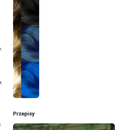
.
k
Przepisy
ć