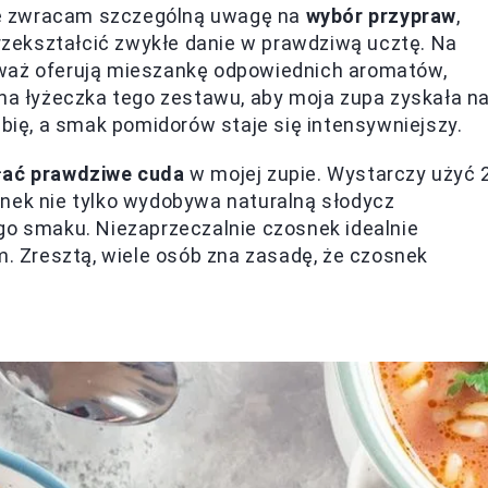
ze zwracam szczególną uwagę na
wybór przypraw
,
przekształcić zwykłe danie w prawdziwą ucztę. Na
eważ oferują mieszankę odpowiednich aromatów,
dna łyżeczka tego zestawu, aby moja zupa zyskała n
ębię, a smak pomidorów staje się intensywniejszy.
łać prawdziwe cuda
w mojej zupie. Wystarczy użyć 
snek nie tylko wydobywa naturalną słodycz
go smaku. Niezaprzeczalnie czosnek idealnie
 Zresztą, wiele osób zna zasadę, że czosnek