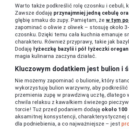
Warto także podkreślić rolę czosnku i cebuli,
Zawsze dodaję
przynajmniej jedną cebulę or
głębię smaku do zupy. Pamiętam, że
w tym po
zapominać o oliwie z oliwek – stosuję około 3
czosnku. Dzięki temu cała kuchnia emanuje 
charakteru. Również przyprawy, takie jak bazy
Dodaję
łyżeczkę bazylii i pół łyżeczki orega
magia kulinarna zaczyna działać.
Kluczowym dodatkiem jest bulion i 
Nie możemy zapominać o bulionie, który stano
wykorzystuję bulion warzywny, aby podkreśli
przemienia zupę w prawdziwą ucztę, dlatego w
chwila relaksu z kawałkiem świeżego pieczywa
torcie! Tuż przed podaniem dodaję
około 100
aksamitnej konsystencji, charakterystycznej dl
dla podniebienia, a co najważniejsze – jest
pr