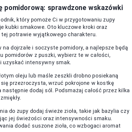
ę pomidorową: sprawdzone wskazówki
wodnik, który pomoże Ci w przygotowaniu zupy
e kubki smakowe. Oto kluczowe kroki oraz
ć tej potrawie wyjątkowego charakteru.
na dojrzałe i soczyste pomidory, a najlepsze będą
u pomidorów z puszki, wybierz te w całości,
i uzyskać intensywny smak.
otym oleju lub maśle zeszkli drobno posiekaną
 się przezroczysta, wrzuć pokrojone w kostkę
 a następnie dodaj sól. Podsmażaj całość przez kilka
 zmiękły.
a do zupy dodaj świeże zioła, takie jak bazylia czy
jąc jej świeżości oraz intensywności smaku.
wania dodać suszone zioła, co wzbogaci aromat