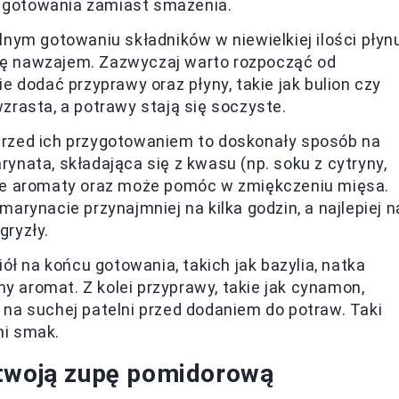
o gotowania zamiast smażenia.
ym gotowaniu składników w niewielkiej ilości płynu
się nawzajem. Zazwyczaj warto rozpocząć od
 dodać przyprawy oraz płyny, takie jak bulion czy
rasta, a potrawy stają się soczyste.
rzed ich przygotowaniem to doskonały sposób na
nata, składająca się z kwasu (np. soku z cytryny,
we aromaty oraz może pomóc w zmiękczeniu mięsa.
rynacie przynajmniej na kilka godzin, a najlepiej n
gryzły.
ł na końcu gotowania, takich jak bazylia, natka
y aromat. Z kolei przyprawy, takie jak cynamon,
ć na suchej patelni przed dodaniem do potraw. Taki
ni smak.
 twoją zupę pomidorową