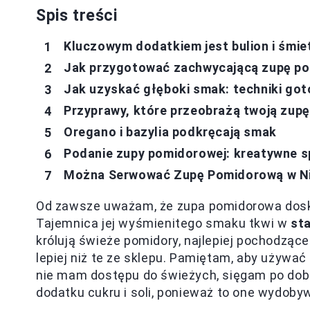
Spis treści
Kluczowym dodatkiem jest bulion i śmie
Jak przygotować zachwycającą zupę p
Jak uzyskać głęboki smak: techniki go
Przyprawy, które przeobrażą twoją zup
Oregano i bazylia podkręcają smak
Podanie zupy pomidorowej: kreatywne 
Można Serwować Zupę Pomidorową w N
Od zawsze uważam, że zupa pomidorowa doskon
Tajemnica jej wyśmienitego smaku tkwi w
st
królują świeże pomidory, najlepiej pochodzą
lepiej niż te ze sklepu. Pamiętam, aby używać
nie mam dostępu do świeżych, sięgam po dobr
dodatku cukru i soli, ponieważ to one wydoby