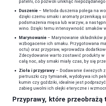
patelni, co pozwoli uniknąć niepożądaneg
Duszenie
– Metoda duszenia polega na woln
dzięki czemu smaki i aromaty przenikają 
podsmażenia mięsa lub warzyw, a następnie
wino. Dzięki temu intensywność smaków wz
Marynowanie
– Marynowanie składników p
wzbogacenie ich smaku. Przygotowana mary
octu) oraz przypraw, wprowadza dodatko
Zdecydowanie warto zostawić produkty w ma
całą noc, aby smaki miały czas, by się prze
Zioła i przyprawy
– Dodawanie świeżych zió
pietruszki czy tymianek, wydobywa ich pełn
kumin czy goździki, idealnie jest podpraży
zabieg uwolni ich olejki eteryczne i wzmoc
Przyprawy, które przeobrażą