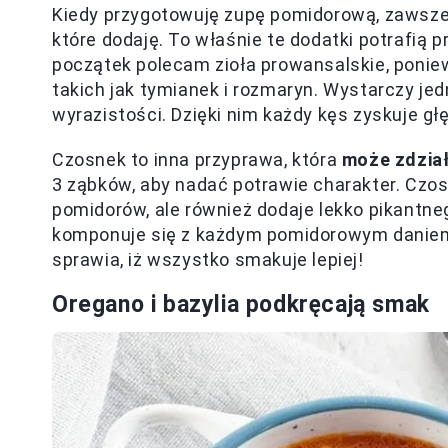
Kiedy przygotowuję zupę pomidorową, zaws
które dodaję. To właśnie te dodatki potrafią 
początek polecam zioła prowansalskie, poni
takich jak tymianek i rozmaryn. Wystarczy je
wyrazistości. Dzięki nim każdy kęs zyskuje gł
Czosnek to inna przyprawa, która
może zdzia
3 ząbków, aby nadać potrawie charakter. Czo
pomidorów, ale również dodaje lekko pikantne
komponuje się z każdym pomidorowym daniem.
sprawia, iż wszystko smakuje lepiej!
Oregano i bazylia podkręcają smak