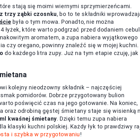
 które stają się moimi wiernymi sprzymierzeńcami.
az trzy ząbki czosnku
, bo to te składniki wprowadzaj
ście
była o tym mowa. Ponadto, nie można
-4 łyżek, które warto podgrzać przed dodaniem cebuli
smakowitym aromatem, a zupa nabiera wyjątkowego
lia czy oregano, powinny znaleźć się w mojej kuchni.
no
do każdego litra zupy. Już na tym etapie czuję, jak
śmietana
wi kolejny nieodzowny składnik – najczęściej
ć smak pomidorów. Dobrze przygotowany bulion
arto poświęcić czas na jego gotowanie. Na koniec,
 oraz odrobiną gęstej śmietany staje się wisienką 
 ml kwaśnej śmietany
. Dzięki temu zupa nabiera
a klasyki kuchni polskiej. Każdy łyk to prawdziwy ra
osta i szybka w przygotowaniu
!