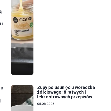
ą
 i
Zupy po usunięciu woreczka
na
żółciowego: 8 łatwych i
lekkostrawnych przepisów
j
05.08.2026