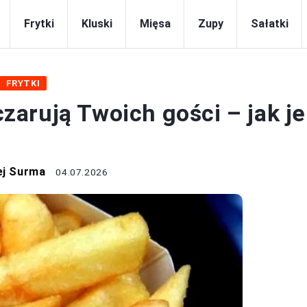
Frytki
Kluski
Mięsa
Zupy
Sałatki
FRYTKI
oczarują Twoich gości – jak je
ej Surma
04.07.2026