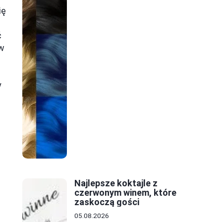
ię
ć
 w
y
Najlepsze koktajle z
czerwonym winem, które
zaskoczą gości
05.08.2026