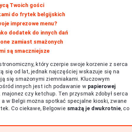
wycą Twoich gości
mi do frytek belgijskich
Twoje imprezowe menu?
 jako dodatek do innych dań
eczone zamiast smażonych
mi są smaczniejsze
stronomiczny, który czerpie swoje korzenie z serca
 się od lat, jednak najczęściej wskazuje się na
ktują się smażonymi ziemniakami. Kluczowym
pośród innych jest ich podawanie w
papierowej
ak majonez czy ketchup. Ten przysmak zdobył serca
 a w Belgii można spotkać specjalne kioski, zwane
rytek. Co ciekawe, Belgowie
smażą je dwukrotnie
, co