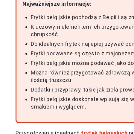
Najważniejsze informacje:
Frytki belgijskie pochodzą z Belgii i s
Kluczowym elementem ich przygotowani
chrupkość.
Do idealnych frytek najlepiej używać od
Frytki podawane są często z majoneze
Frytki belgijskie można podawać jako do
Można również przygotować zdrowszą we
ilością tłuszczu.
Dodatki i przyprawy, takie jak zioła pr
Frytki belgijskie doskonale wpisują si
smakiem i wyglądem.
Przygotowanie idealnych
frytek belgijskich
pr