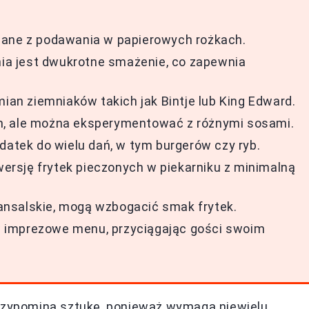
ą znane z podawania w papierowych rożkach.
a jest dwukrotne smażenie, co zapewnia
mian ziemniaków takich jak Bintje lub King Edward.
m, ale można eksperymentować z różnymi sosami.
datek do wielu dań, w tym burgerów czy ryb.
rsję frytek pieczonych w piekarniku z minimalną
owansalskie, mogą wzbogacić smak frytek.
ę w imprezowe menu, przyciągając gości swoim
zypomina sztukę, ponieważ wymaga niewielu