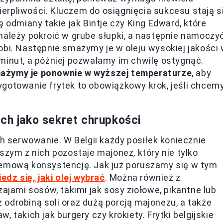
cierpliwości. Kluczem do osiągnięcia sukcesu stają s
ę odmiany takie jak Bintje czy King Edward, które
należy pokroić w grube słupki, a następnie namoczy
obi. Następnie smażymy je w oleju wysokiej jakości
minut, a później pozwalamy im chwilę ostygnąć.
mażymy je ponownie w wyższej temperaturze
, aby
ygotowanie frytek to obowiązkowy krok, jeśli chcem
ich jako sekret chrupkości
ch serwowanie. W Belgii każdy posiłek koniecznie
szym z nich pozostaje majonez, który nie tylko
remową konsystencję. Jak już poruszamy się w tym
edz się, jaki olej wybrać
. Można również z
ami sosów, takimi jak sosy ziołowe, pikantne lub
odrobiną soli oraz dużą porcją majonezu, a także
 takich jak burgery czy krokiety. Frytki belgijskie