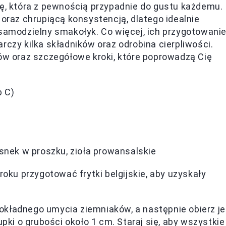
kę, która z pewnością przypadnie do gustu każdemu.
az chrupiącą konsystencją, dlatego idealnie
 samodzielny smakołyk. Co więcej, ich przygotowani
rczy kilka składników oraz odrobina cierpliwości.
ków oraz szczegółowe kroki, które poprowadzą Cię
b C)
snek w proszku, zioła prowansalskie
roku przygotować frytki belgijskie, aby uzyskały
okładnego umycia ziemniaków, a następnie obierz je
upki o grubości około 1 cm. Staraj się, aby wszystkie