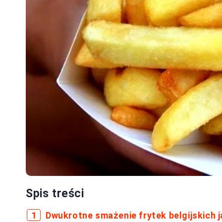
Spis treści
Dwukrotne smażenie frytek belgijskich 