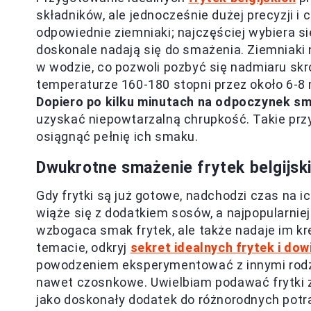
składników, ale jednocześnie dużej precyzji i 
odpowiednie ziemniaki; najczęściej wybiera si
doskonale nadają się do smażenia. Ziemniaki 
w wodzie, co pozwoli pozbyć się nadmiaru skr
temperaturze 160-180 stopni przez około 6-8 
Dopiero po kilku minutach na odpoczynek s
uzyskać niepowtarzalną chrupkość. Takie prz
osiągnąć pełnię ich smaku.
Dwukrotne smażenie frytek belgijsk
Gdy frytki są już gotowe, nadchodzi czas na i
wiąże się z dodatkiem sosów, a najpopularniej
wzbogaca smak frytek, ale także nadaje im k
temacie, odkryj
sekret idealnych frytek i dowi
powodzeniem eksperymentować z innymi rodzaj
nawet czosnkowe. Uwielbiam podawać frytki z 
jako doskonały dodatek do różnorodnych potraw,