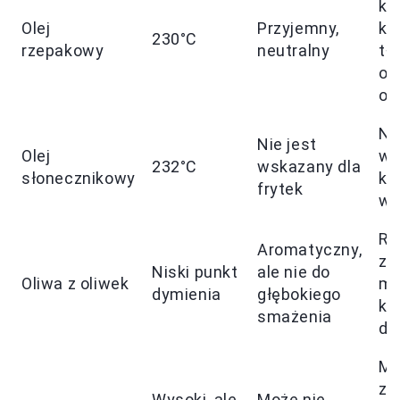
ko
Olej
Przyjemny,
kw
230°C
rzepakowy
neutralny
tł
om
om
Ni
Nie jest
Olej
wy
232°C
wskazany dla
słonecznikowy
ko
frytek
wł
Ró
Aromatyczny,
zd
Niski punkt
ale nie do
Oliwa z oliwek
mn
dymienia
głębokiego
ko
smażenia
dl
Ma
zw
Wysoki, ale
Może nie