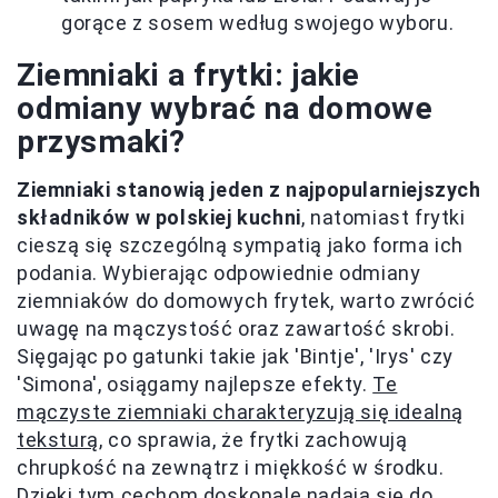
gorące z sosem według swojego wyboru.
Ziemniaki a frytki: jakie
odmiany wybrać na domowe
przysmaki?
Ziemniaki stanowią jeden z najpopularniejszych
składników w polskiej kuchni
, natomiast frytki
cieszą się szczególną sympatią jako forma ich
podania. Wybierając odpowiednie odmiany
ziemniaków do domowych frytek, warto zwrócić
uwagę na mączystość oraz zawartość skrobi.
Sięgając po gatunki takie jak 'Bintje', 'Irys' czy
'Simona', osiągamy najlepsze efekty.
Te
mączyste ziemniaki charakteryzują się idealną
teksturą
, co sprawia, że frytki zachowują
chrupkość na zewnątrz i miękkość w środku.
Dzięki tym cechom doskonale nadają się do