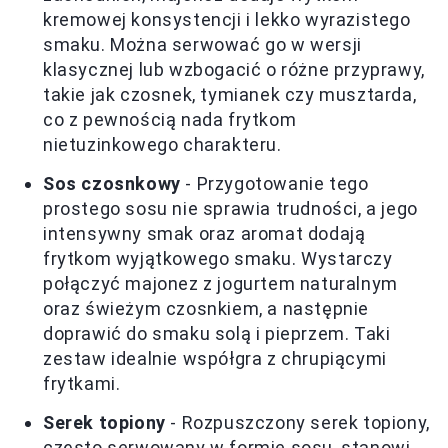
kremowej konsystencji i lekko wyrazistego
smaku. Można serwować go w wersji
klasycznej lub wzbogacić o różne przyprawy,
takie jak czosnek, tymianek czy musztarda,
co z pewnością nada frytkom
nietuzinkowego charakteru.
Sos czosnkowy
- Przygotowanie tego
prostego sosu nie sprawia trudności, a jego
intensywny smak oraz aromat dodają
frytkom wyjątkowego smaku. Wystarczy
połączyć majonez z jogurtem naturalnym
oraz świeżym czosnkiem, a następnie
doprawić do smaku solą i pieprzem. Taki
zestaw idealnie współgra z chrupiącymi
frytkami.
Serek topiony
- Rozpuszczony serek topiony,
często serwowany w formie sosu, stanowi