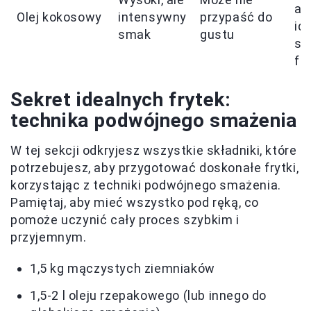
ale
Olej kokosowy
intensywny
przypaść do
id
smak
gustu
sm
fr
Sekret idealnych frytek:
technika podwójnego smażenia
W tej sekcji odkryjesz wszystkie składniki, które
potrzebujesz, aby przygotować doskonałe frytki,
korzystając z techniki podwójnego smażenia.
Pamiętaj, aby mieć wszystko pod ręką, co
pomoże uczynić cały proces szybkim i
przyjemnym.
1,5 kg mączystych ziemniaków
1,5-2 l oleju rzepakowego (lub innego do