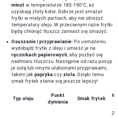
minut
w temperaturze 180-190°C, aż
uzyskają złoty kolor. Dobrze jest smażyć
frytki w małych partiach, aby nie obniżyć
temperatury oleju. W przeciwnym razie frytki
będą chłonąć tłuszcz zamiast się smażyć.
Osuszanie i przyprawianie:
Po usmażeniu
wydobądź frytki z oleju i umieść je na
ręcznikach papierowych
, aby pozbyć się
nadmiaru tłuszczu. Następnie od razu posyp
je solą lub innymi ulubionymi przyprawami,
takimi jak
papryka
czy
zioła
. Dzięki temu
smak frytek stanie się jeszcze lepszy!
Punkt
Wł
Typ oleju
Smak frytek
dymienia
z
Za