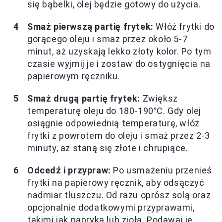
się bąbelki, olej będzie gotowy do użycia.
Smaż pierwszą partię frytek:
Włóż frytki do
gorącego oleju i smaż przez około 5-7
minut, aż uzyskają lekko złoty kolor. Po tym
czasie wyjmij je i zostaw do ostygnięcia na
papierowym ręczniku.
Smaż drugą partię frytek:
Zwiększ
temperaturę oleju do 180-190°C. Gdy olej
osiągnie odpowiednią temperaturę, włóż
frytki z powrotem do oleju i smaż przez 2-3
minuty, aż staną się złote i chrupiące.
Odcedź i przypraw:
Po usmażeniu przenieś
frytki na papierowy ręcznik, aby odsączyć
nadmiar tłuszczu. Od razu oprósz solą oraz
opcjonalnie dodatkowymi przyprawami,
takimi jak papryka lub zioła. Podawaj je