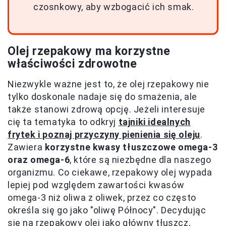
czosnkowy, aby wzbogacić ich smak.
Olej rzepakowy ma korzystne
właściwości zdrowotne
Niezwykle ważne jest to, że olej rzepakowy nie
tylko doskonale nadaje się do smażenia, ale
także stanowi zdrową opcję. Jeżeli interesuje
cię ta tematyka to odkryj
tajniki idealnych
frytek i poznaj przyczyny pienienia się oleju
.
Zawiera
korzystne kwasy tłuszczowe omega-3
oraz omega-6
, które są niezbędne dla naszego
organizmu. Co ciekawe, rzepakowy olej wypada
lepiej pod względem zawartości kwasów
omega-3 niż oliwa z oliwek, przez co często
określa się go jako "oliwę Północy". Decydując
się na rzepakowy olej jako główny tłuszcz,