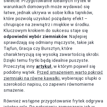
świecie. Przygotowanie idealnych frytek w
warunkach domowych może wydawać się
łatwe, jednak ukrywa w sobie kilka tajników,
które pozwolą uzyskać pożądany efekt –
chrupiące na zewnątrz i miękkie w środku.
Kluczowym krokiem do sukcesu staje się
odpowiedni wybór ziemniaków
. Najlepiej
sprawdzają się odmiany mączyste, takie jak
Tajfun, Gracja czy Bursztyn, które
charakteryzują się wysoką zawartością skrobi.
Dzięki temu frytki będą idealnie puszyste.
Przeczytaj inny
artykuł
, w którym pojawił się
podobny wątek.
Przed smażeniem warto pokroić
ziemniaki na równe kawałki
, wybierając słupki o
szerokości napisu, co zapewni równomierne
smażenie.
Również wstępne przygotowanie frytek odgrywa
istotną rolę. Po pokrojeniu zamoczenie ich w