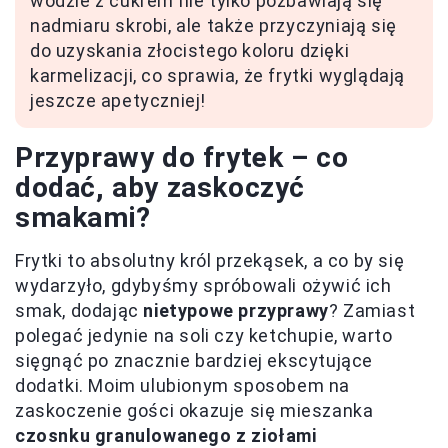
wodzie z cukrem nie tylko pozbawiają się
nadmiaru skrobi, ale także przyczyniają się
do uzyskania złocistego koloru dzięki
karmelizacji, co sprawia, że frytki wyglądają
jeszcze apetyczniej!
Przyprawy do frytek – co
dodać, aby zaskoczyć
smakami?
Frytki to absolutny król przekąsek, a co by się
wydarzyło, gdybyśmy spróbowali ożywić ich
smak, dodając
nietypowe przyprawy
? Zamiast
polegać jedynie na soli czy ketchupie, warto
sięgnąć po znacznie bardziej ekscytujące
dodatki. Moim ulubionym sposobem na
zaskoczenie gości okazuje się mieszanka
czosnku granulowanego z ziołami