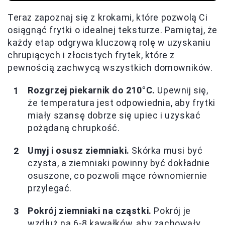
Teraz zapoznaj się z krokami, które pozwolą Ci
osiągnąć frytki o idealnej teksturze. Pamiętaj, że
każdy etap odgrywa kluczową rolę w uzyskaniu
chrupiących i złocistych frytek, które z
pewnością zachwycą wszystkich domowników.
Rozgrzej piekarnik do 210°C.
Upewnij się,
że temperatura jest odpowiednia, aby frytki
miały szansę dobrze się upiec i uzyskać
pożądaną chrupkość.
Umyj i osusz ziemniaki.
Skórka musi być
czysta, a ziemniaki powinny być dokładnie
osuszone, co pozwoli mące równomiernie
przylegać.
Pokrój ziemniaki na cząstki.
Pokrój je
wzdłuż na 6-8 kawałków, aby zachowały