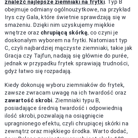
znaleźć najlepsze ziemniaki na frytki
. Typ B
obejmuje odmiany ogólnoużytkowe, na przykład
Irys czy Gala, które świetnie sprawdzają się w
smażeniu. Dzięki nim uzyskujemy miękkie
wnętrze oraz
chrupiącą skórkę
, co czyni je
doskonałym wyborem na frytki. Natomiast typ
C, czyli najbardziej mączyste ziemniaki, takie jak
Gracja czy Tajfun, nadają się głównie do purée,
jednak w przypadku frytek sprawiają trudności,
gdyż łatwo się rozpadają.
Kiedy dokonuję wyboru ziemniaków do frytek,
zawsze zwracam uwagę na ich twardość oraz
zawartość skrobi
. Ziemniaki typu B,
posiadające średnią twardość i odpowiednią
ilość skrobi, pozwalają na osiągnięcie
upragnionego efektu, czyli chrupiącej skórki na
zewnątrz oraz miękkiego środka. Warto dodać,