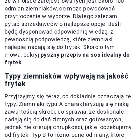
że w Polsce zarejestrowanych jest około 100
odmian ziemniaków, co może powodować
przytłoczenie w wyborze. Dlatego zalecam
pytać sprzedawców o najlepsze opcje. Jeśli
będą dysponować odpowiednią wiedzą, z
pewnością podpowiedzą, które ziemniaki
najlepiej nadają się do frytek. Skoro o tym
mowa, odkryj
pyszny przepis na sos idealny do
frytek
.
Typy ziemniaków wpływają na jakość
frytek
Przyjrzyjmy się teraz, co dokładnie oznaczają te
typy. Ziemniaki typu A charakteryzują się niską
zawartością skrobi, co sprawia, że doskonale
nadają się do dań zimnych oraz gotowanych,
jednak nie oferują chrupkości, jakiej oczekujemy
od frytek. Typ B to różnorodne odmiany, które