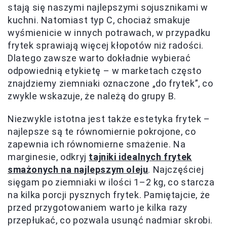
stają się naszymi najlepszymi sojusznikami w
kuchni. Natomiast typ C, chociaż smakuje
wyśmienicie w innych potrawach, w przypadku
frytek sprawiają więcej kłopotów niż radości.
Dlatego zawsze warto dokładnie wybierać
odpowiednią etykietę – w marketach często
znajdziemy ziemniaki oznaczone „do frytek”, co
zwykle wskazuje, że należą do grupy B.
Niezwykle istotna jest także estetyka frytek –
najlepsze są te równomiernie pokrojone, co
zapewnia ich równomierne smażenie. Na
marginesie, odkryj
tajniki idealnych frytek
smażonych na najlepszym oleju
. Najczęściej
sięgam po ziemniaki w ilości 1–2 kg, co starcza
na kilka porcji pysznych frytek. Pamiętajcie, że
przed przygotowaniem warto je kilka razy
przepłukać, co pozwala usunąć nadmiar skrobi.