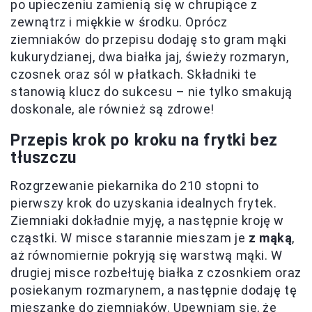
po upieczeniu zamienią się w chrupiące z
zewnątrz i miękkie w środku. Oprócz
ziemniaków do przepisu dodaję sto gram mąki
kukurydzianej, dwa białka jaj, świeży rozmaryn,
czosnek oraz sól w płatkach. Składniki te
stanowią klucz do sukcesu – nie tylko smakują
doskonale, ale również są zdrowe!
Przepis krok po kroku na frytki bez
tłuszczu
Rozgrzewanie piekarnika do 210 stopni to
pierwszy krok do uzyskania idealnych frytek.
Ziemniaki dokładnie myję, a następnie kroję w
cząstki. W misce starannie mieszam je
z mąką
,
aż równomiernie pokryją się warstwą mąki. W
drugiej misce rozbełtuję białka z czosnkiem oraz
posiekanym rozmarynem, a następnie dodaję tę
mieszankę do ziemniaków. Upewniam się, że