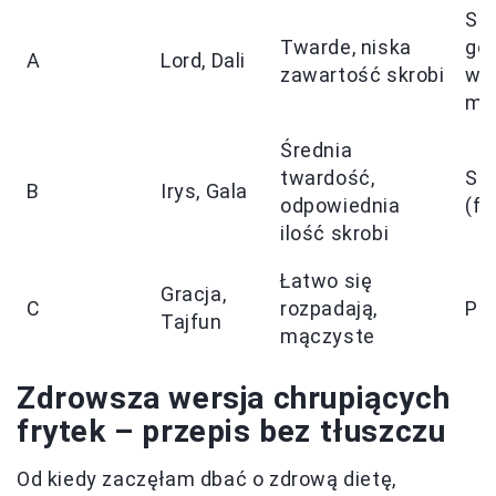
Sał
Twarde, niska
go
A
Lord, Dali
zawartość skrobi
w
mu
Średnia
twardość,
Sm
B
Irys, Gala
odpowiednia
(fr
ilość skrobi
Łatwo się
Gracja,
C
rozpadają,
Pu
Tajfun
mączyste
Zdrowsza wersja chrupiących
frytek – przepis bez tłuszczu
Od kiedy zaczęłam dbać o zdrową dietę,