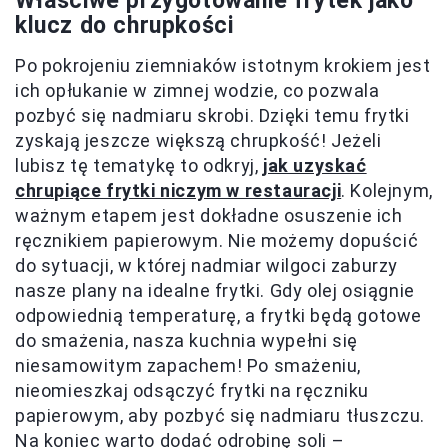
Właściwe przygotowanie frytek jako
klucz do chrupkości
Po pokrojeniu ziemniaków istotnym krokiem jest
ich opłukanie w zimnej wodzie, co pozwala
pozbyć się nadmiaru skrobi. Dzięki temu frytki
zyskają jeszcze większą chrupkość! Jeżeli
lubisz tę tematykę to odkryj,
jak uzyskać
chrupiące frytki niczym w restauracji
. Kolejnym,
ważnym etapem jest dokładne osuszenie ich
ręcznikiem papierowym. Nie możemy dopuścić
do sytuacji, w której nadmiar wilgoci zaburzy
nasze plany na idealne frytki. Gdy olej osiągnie
odpowiednią temperaturę, a frytki będą gotowe
do smażenia, nasza kuchnia wypełni się
niesamowitym zapachem! Po smażeniu,
nieomieszkaj odsączyć frytki na ręczniku
papierowym, aby pozbyć się nadmiaru tłuszczu.
Na koniec warto dodać odrobinę soli –