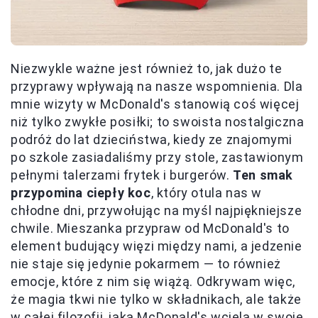
Niezwykle ważne jest również to, jak dużo te
przyprawy wpływają na nasze wspomnienia. Dla
mnie wizyty w McDonald's stanowią coś więcej
niż tylko zwykłe posiłki; to swoista nostalgiczna
podróż do lat dzieciństwa, kiedy ze znajomymi
po szkole zasiadaliśmy przy stole, zastawionym
pełnymi talerzami frytek i burgerów.
Ten smak
przypomina ciepły koc
, który otula nas w
chłodne dni, przywołując na myśl najpiękniejsze
chwile. Mieszanka przypraw od McDonald's to
element budujący więzi między nami, a jedzenie
nie staje się jedynie pokarmem — to również
emocje, które z nim się wiążą. Odkrywam więc,
że magia tkwi nie tylko w składnikach, ale także
w całej filozofii, jaką McDonald's wciela w swoje