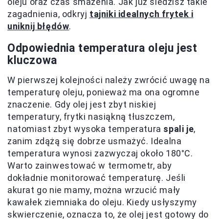
oleju oraz czas smażenia. Jak już śledzisz takie
zagadnienia, odkryj
tajniki idealnych frytek i
uniknij błędów
.
Odpowiednia temperatura oleju jest
kluczowa
W pierwszej kolejności należy zwrócić uwagę na
temperaturę oleju, ponieważ ma ona ogromne
znaczenie. Gdy olej jest zbyt niskiej
temperatury, frytki nasiąkną tłuszczem,
natomiast zbyt wysoka temperatura
spali je
,
zanim zdążą się dobrze usmażyć. Idealna
temperatura wynosi zazwyczaj około 180°C.
Warto zainwestować w termometr, aby
dokładnie monitorować temperaturę. Jeśli
akurat go nie mamy, można wrzucić mały
kawałek ziemniaka do oleju. Kiedy usłyszymy
skwierczenie, oznacza to, że olej jest gotowy do