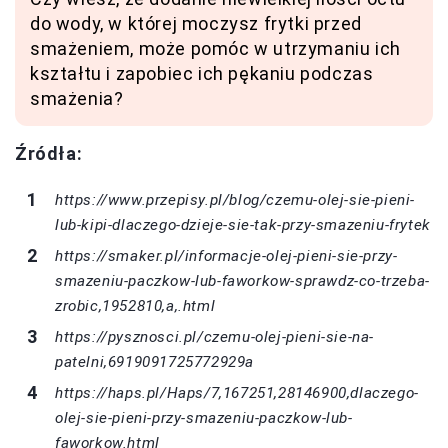
do wody, w której moczysz frytki przed
smażeniem, może pomóc w utrzymaniu ich
kształtu i zapobiec ich pękaniu podczas
smażenia?
Źródła:
https://www.przepisy.pl/blog/czemu-olej-sie-pieni-
lub-kipi-dlaczego-dzieje-sie-tak-przy-smazeniu-frytek
https://smaker.pl/informacje-olej-pieni-sie-przy-
smazeniu-paczkow-lub-faworkow-sprawdz-co-trzeba-
zrobic,1952810,a,.html
https://pysznosci.pl/czemu-olej-pieni-sie-na-
patelni,6919091725772929a
https://haps.pl/Haps/7,167251,28146900,dlaczego-
olej-sie-pieni-przy-smazeniu-paczkow-lub-
faworkow.html